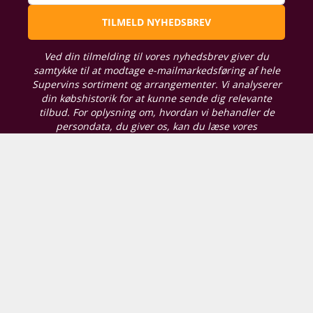
TILMELD NYHEDSBREV
Ved din tilmelding til vores nyhedsbrev giver du
samtykke til at modtage e-mailmarkedsføring af hele
Supervins sortiment og arrangementer. Vi analyserer
din købshistorik for at kunne sende dig relevante
tilbud. For oplysning om, hvordan vi behandler de
persondata, du giver os, kan du læse vores
persondatapolitik her
. Du kan til enhver tid tilpasse
dine præferencer eller trække dit samtykke tilbage.
Vores butikker
Supervin Hjørring
Skagensvej 201, A