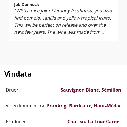
Jeb Dunnuck
“With a nice jolt of lemony freshness, you also
find pomelo, vanilla and yellow tropical fruits.
This will be perfect on release and over the
next few years. The wine was made from
blending 60% Semillon and 40% Sauvignon
Blanc.”
←
→
Vindata
Druer
Sauvignon Blanc
Sémillon
Vinen kommer fra
Frankrig
Bordeaux
Haut-Médoc
Producent
Chateau La Tour Carnet