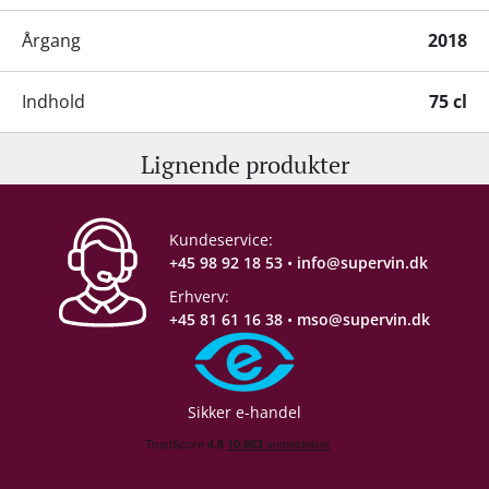
Årgang
2018
Indhold
75 cl
Lignende produkter
Alkohol-%
13 %
Servering
10-13°C
Kundeservice:
+45 98 92 18 53
•
info@supervin.dk
Gemmepotentiale
8-10 år fra høståret
Erhverv:
+45 81 61 16 38
•
mso@supervin.dk
Proptype
Kork
Emballage
6 stk. trækasse
Sikker e-handel
Allergener
Sulferdioxid/ Sulfitter