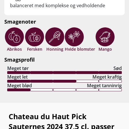
balanceret med komplekse og vedholdende
smage af ananas, nødder og honning. Dette er
kompleksitet, intensitet, balance og høj
Smagenoter
håndværksmæssig kvalitet i skøn forening. Drik
nu – eller gem i +15 år fra høståret.
Abrikos
Fersken
Honning
Hvide blomster
Mango
Smagsprofil
Meget tør
Sød
Meget let
Meget kraftig
Meget blød
Meget tanninrig
Chateau du Haut Pick
Sauternes 2024 37,5 cl. passer