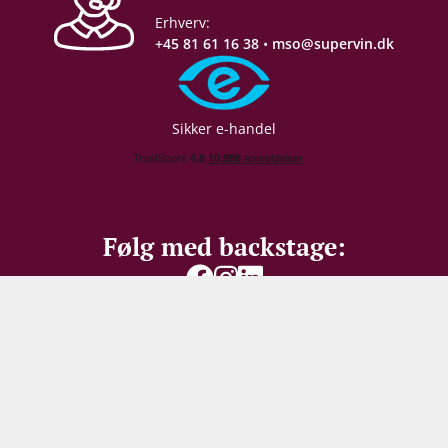
Lagring
Ståltank
Erhverv:
+45 81 61 16 38
•
mso@supervin.dk
Proptype
Kork
Emballage
12 stk. papkasse
Sikker e-handel
Næringsindhold
Se producentens varedeklaration
her
Følg med backstage:
Allergener
Sulferdioxid/ Sulfitter
Vær den første til at
modtage vores
bedste