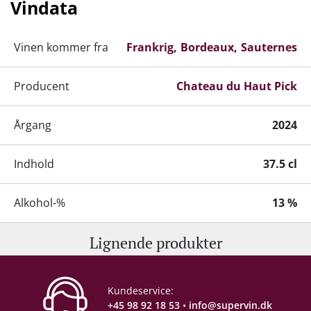
Vindata
finder sted i temperaturstyrede ståltanke ved
22–23 °C, hvorefter vinen lagrer i 6 måneder
inden frigivelse.
Vinen kommer fra
Frankrig
Bordeaux
Sauternes
Producent
Chateau du Haut Pick
Årgang
2024
Indhold
37.5 cl
Alkohol-%
13 %
Lignende produkter
Servering
8-10°C
Gemmepotentiale
+15 år fra høståret
Kundeservice:
+45 98 92 18 53
•
info@supervin.dk