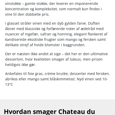
vinstokke – gamle stokke, der leverer en imponerende
koncentration og kompleksitet, som normalt kun findes i
vine til den dobbelte pris.
I glasset stråler vinen med en dyb gylden farve. Duften
åbner med klassiske og forførende noter af ædelråd med
nuancer af ingefær, safran og honning, elegant flankeret af
kandiserede eksotiske frugter som mango og fersken samt
delikate strejf af hvide blomster i baggrunden.
Der er næsten ikke andet at sige – det her er den ultimative
dessertvin, hvor kvaliteten smager af luksus, men prisen
heldigvis ikke gør.
Anbefales til foie gras, crème brulée, desserter med fersken,
abrikos eller mango samt blåskimmelost. Nyd vinen ved 10-
13°C
Hvordan smager Chateau du