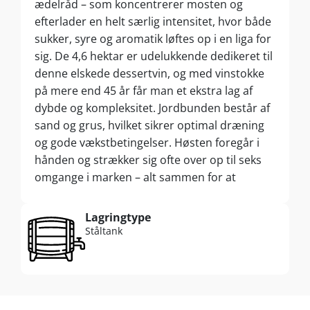
ædelråd – som koncentrerer mosten og
efterlader en helt særlig intensitet, hvor både
sukker, syre og aromatik løftes op i en liga for
sig. De 4,6 hektar er udelukkende dedikeret til
denne elskede dessertvin, og med vinstokke
på mere end 45 år får man et ekstra lag af
dybde og kompleksitet. Jordbunden består af
sand og grus, hvilket sikrer optimal dræning
og gode vækstbetingelser. Høsten foregår i
hånden og strækker sig ofte over op til seks
omgange i marken – alt sammen for at
ramme det helt perfekte
modenhedstidspunkt for hver enkelt drue.
Lagringtype
Det er et kompromisløst arbejde, men også
Ståltank
en stor del af magien bag denne Sauternes.
Når druerne når frem til vineriet, bliver de
presset nænsomt for at bevare så ren og
koncentreret en most som muligt. Gæringen