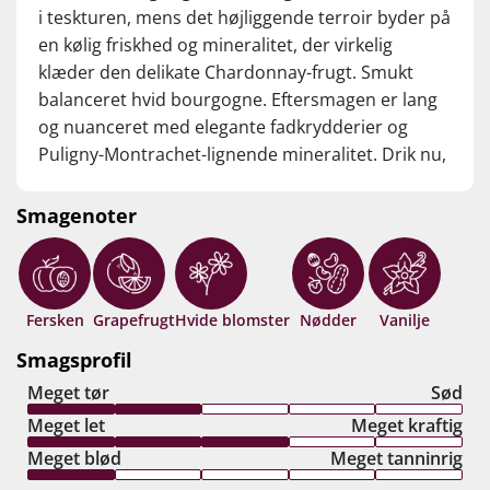
i teskturen, mens det højliggende terroir byder på
en kølig friskhed og mineralitet, der virkelig
klæder den delikate Chardonnay-frugt. Smukt
balanceret hvid bourgogne. Eftersmagen er lang
og nuanceret med elegante fadkrydderier og
Puligny-Montrachet-lignende mineralitet. Drik nu,
eller gem 8-10 år fra høståret.
Smagenoter
Fersken
Grapefrugt
Hvide blomster
Nødder
Vanilje
Smagsprofil
Meget tør
Sød
Meget let
Meget kraftig
Meget blød
Meget tanninrig