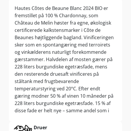
Hautes Côtes de Beaune Blanc 2024 BIO er
fremstillet på 100 % Chardonnay, som
Château de Melin høster fra egne, økologisk
certificerede kalkstensmarker i Côte de
Beaunes højtliggende bagland. Vinificeringen
sker som en spontangæring med terroirets
og vinkælderens naturligt forekommende
gærstammer. Halvdelen af mosten gærer på
228 liters burgundiske egetræsfade, mens
den resterende druesaft vinificeres på
ståltank med frugtbevarende
temperaturstyring ved 20°C. Efter endt
gæring modner 50 % af vinen 10 måneder på
228 liters burgundiske egetræsfade. 15 % af
disse fade er helt nye – samme andel som i
slottets langt dyere topvine fra Meursault og
Puligny-Montrachet. De resterende 50 %
Druer