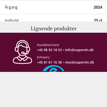
Årgang
2024
Indhold
75 cl
Lignende produkter
Alkohol-%
12,5 %
Kundeservice:
Servering
10-13°C
+45 98 92 18 53
•
info@supervin.dk
Erhverv:
Gemmepotentiale
8-10 år fra høståret
+45 81 61 16 38
•
mso@supervin.dk
Lagring
Ståltank
Fad-/egetræslagring
Sikker e-handel
Proptype
Kork
Emballage
6 stk. papkasse