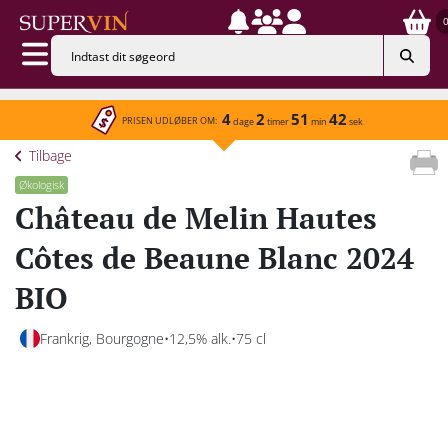
4
2
51
42
PRISEN UDLØBER OM:
dage
timer
min
sek
Tilbage
Økologisk
Château de Melin Hautes
Côtes de Beaune Blanc 2024
BIO
Frankrig, Bourgogne
12,5% alk.
75 cl