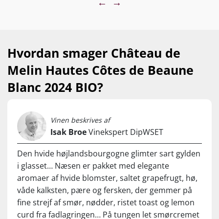
←
→
langt dyere topvine fra Meursault Les Grands Charrons og
Puligny-Montrachet La Corvée des Vignes… Vi er tildelt sølle
25 kasser!
…
Hvordan smager Château de
Nyd den til stegt fisk og skaldyr, grillet fjerkræ, cremet pasta,
Melin Hautes Côtes de Beaune
svamperisotto og nøddeagtige oste. Servér ved 10-13°C
Blanc 2024 BIO?
Vinen beskrives af
Isak Broe
Vinekspert DipWSET
Den hvide højlandsbourgogne glimter sart gylden
i glasset… Næsen er pakket med elegante
aromaer af hvide blomster, saltet grapefrugt, hø,
våde kalksten, pære og fersken, der gemmer på
fine strejf af smør, nødder, ristet toast og lemon
curd fra fadlagringen… På tungen let smørcremet