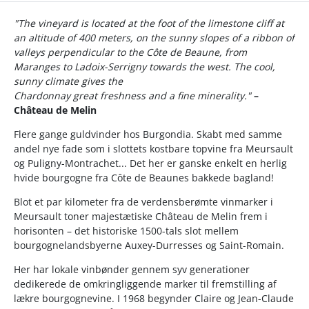
"The vineyard is located at the foot of the limestone cliff at
an altitude of 400 meters, on the sunny slopes of a ribbon of
valleys perpendicular to the Côte de Beaune, from
Maranges to Ladoix-Serrigny towards the west. The cool,
sunny climate gives the
Chardonnay great freshness and a fine minerality."
–
Château de Melin
Flere gange guldvinder hos Burgondia. Skabt med samme
andel nye fade som i slottets kostbare topvine fra Meursault
og Puligny-Montrachet... Det her er ganske enkelt en herlig
hvide bourgogne fra Côte de Beaunes bakkede bagland!
Blot et par kilometer fra de verdensberømte vinmarker i
Meursault toner majestætiske Château de Melin frem i
horisonten – det historiske 1500-tals slot mellem
bourgognelandsbyerne Auxey-Durresses og Saint-Romain.
Her har lokale vinbønder gennem syv generationer
dedikerede de omkringliggende marker til fremstilling af
lækre bourgognevine. I 1968 begynder Claire og Jean-Claude