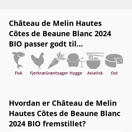
Château de Melin Hautes
Côtes de Beaune Blanc 2024
BIO passer godt til...
Fisk
Fjerkræ
Grøntsager
Hygge
Asiatisk
Ost
P
Hvordan er Château de Melin
Hautes Côtes de Beaune Blanc
2024 BIO fremstillet?