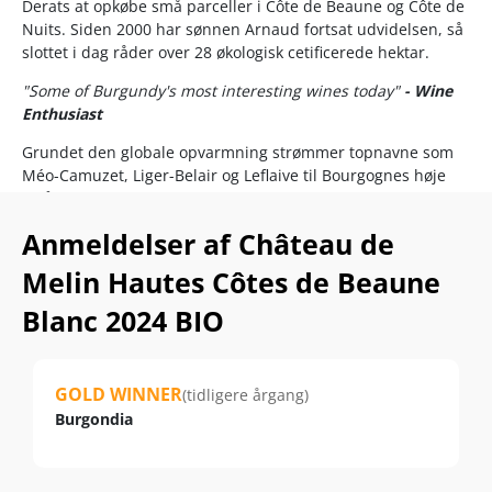
Derats at opkøbe små parceller i Côte de Beaune og Côte de
Nuits. Siden 2000 har sønnen Arnaud fortsat udvidelsen, så
slottet i dag råder over 28 økologisk cetificerede hektar.
"Some of Burgundy's most interesting wines today"
- Wine
Enthusiast
Grundet den globale opvarmning strømmer topnavne som
Méo-Camuzet, Liger-Belair og Leflaive til Bourgognes høje
skråninger,
Hautes-Côtes
, hvor druernes
modningsbetingelser og dermed vinkvaliteten forbedres
Anmeldelser af Château de
nærmest år for år.
Melin Hautes Côtes de Beaune
Et perfekt eksempel er denne dugfriske Hautes Côtes de
Beaune Blanc 2024, som Arnaud Derats, sammen med
Blanc 2024 BIO
sønnerne Thomas og Guillaume, i kælderen forkæler efter
alle bourgognekunstens regler.
Det siger alt om seriøsiteten, at halvdelen af mosten gærer
GOLD WINNER
(tidligere årgang)
på 228 liters burgundiske fade, og at 60 % af den
Burgondia
færdiggærede modnet 10 måneder på små fade.
15 % af fadene er helt nye – samme andel som i slottets