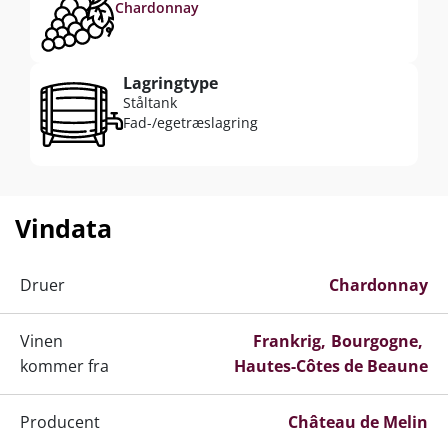
lagrer på ståltank, som føjer friskhed og ren
Chardonnay
frugt til det endelige blend.
Lagringtype
Ståltank
Fad-/egetræslagring
Vindata
Druer
Chardonnay
Vinen
Frankrig
Bourgogne
kommer fra
Hautes-Côtes de Beaune
Producent
Château de Melin