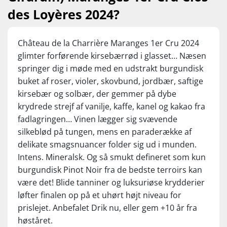
des Loyères 2024?
Château de la Charrière Maranges 1er Cru 2024
glimter forførende kirsebærrød i glasset… Næsen
springer dig i møde med en udstrakt burgundisk
buket af roser, violer, skovbund, jordbær, saftige
kirsebær og solbær, der gemmer på dybe
krydrede strejf af vanilje, kaffe, kanel og kakao fra
fadlagringen… Vinen lægger sig svævende
silkeblød på tungen, mens en paraderække af
delikate smagsnuancer folder sig ud i munden.
Intens. Mineralsk. Og så smukt defineret som kun
burgundisk Pinot Noir fra de bedste terroirs kan
være det! Blide tanniner og luksuriøse krydderier
løfter finalen op på et uhørt højt niveau for
prislejet. Anbefalet Drik nu, eller gem +10 år fra
høståret.