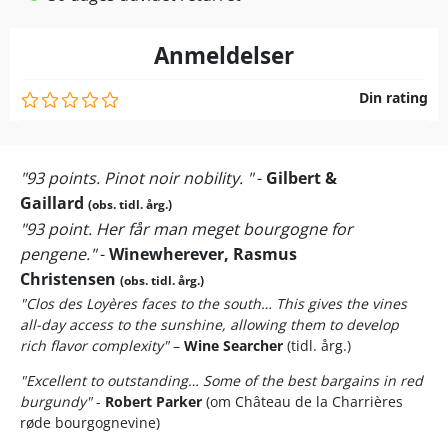
Anmeldelser
Din rating
"93 points. Pinot noir nobility. "
-
Gilbert &
Gaillard
(obs. tidl. årg.)
"93 point. Her får man meget bourgogne for
pengene."
-
Winewherever, Rasmus
Christensen
(obs. tidl. årg.)
"Clos des Loyères faces to the south… This gives the vines
all-day access to the sunshine, allowing them to develop
rich flavor complexity"
–
Wine Searcher
(tidl. årg.)
"Excellent to outstanding…
Some of the best bargains in red
burgundy"
-
Robert Parker
(om Château de la Charrières
røde bourgognevine)