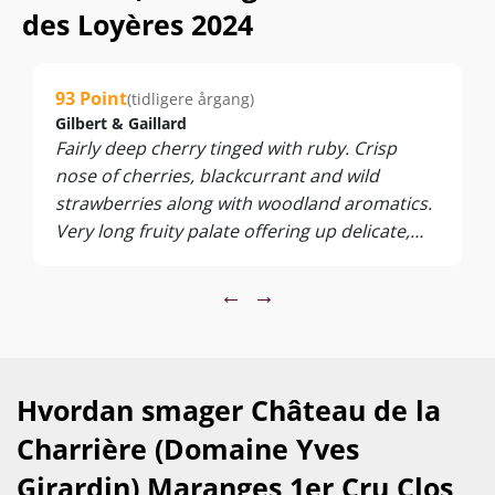
fra jordbunden. Den derved ekstra intense Pinot Noir-frugt
des Loyères 2024
tilføres yderligere smagsdybde fra 10-12 måneders modning
på små burgundiske egefade (25 % nye).
Robert Parker har skrevet under på den ”outstanding” gode
93 Point
(tidligere årgang)
kvalitet. Det samme har Gilbert & Gaillard, som tidligere har
Gilbert & Gaillard
givet imponerende 93 point… Nu får du lov til selv af
Fairly deep cherry tinged with ruby. Crisp
bedømme, hvis du når at få fat i en af vores få kasser!
nose of cherries, blackcurrant and wild
...
strawberries along with woodland aromatics.
Very long fruity palate offering up delicate,
Nyd den til stegt fisk, fjerkræ, fuglevildt, andebryst, svampe
soft volume and fine, graceful tannins. Pinot
og charcuteri. Servér ved 14-17°C.
noir nobility.
←
→
Hvordan smager Château de la
Charrière (Domaine Yves
Girardin) Maranges 1er Cru Clos