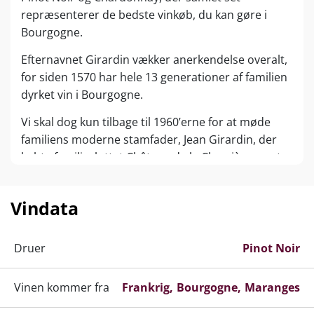
repræsenterer de bedste vinkøb, du kan gøre i
Bourgogne.
Efternavnet Girardin vækker anerkendelse overalt,
for siden 1570 har hele 13 generationer af familien
dyrket vin i Bourgogne.
Vi skal dog kun tilbage til 1960’erne for at møde
familiens moderne stamfader, Jean Girardin, der
købte familieslottet Château de la Charrière samt
de første vinmarker i og omkring Santenay.
Her voksede Yves Girardin op og udviklede en
Vindata
passion for alle aspekter af vindyrkning og
vinfremstilling.
Druer
Pinot Noir
Da Jean Girardin gik på pension i 1981 blev 3 af
familiens 12 hektar tildelt sønnen Yves, der siden
Vinen kommer fra
Frankrig
Bourgogne
Maranges
har udvidet sit domaine til betragtelige 21,5 hektar,