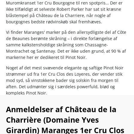
Muromkranset 1er Cru Bourgogne til ren spotpris… Der er
ikke tilfældigt at selveste Robert Parker har sat sit kræsne
blåstempel på Château de la Charriere, når nogle af
bourgognes bedste rødvinskøb skal fremhæves.
Vi finder Maranges' marker på den allersydligste del af Côte
de Beaunes berømte skråning – i direkte forlængelse af
samme kalkstensholdige skråning som Chassagne-
Montrachet og Santenay. Det er ikke uden grund, at 90 % af
markerne her er dedikeret til Pinot Noir.
Noget af det mest svævende elegante og saftige Pinot Noir
strømmer ud fra 1er Cru Clos des Loyeres, der vender stik
mod syd, så vinstokkene bader sig solskin fra morgen til
aften. Det udmønter sig i særdeles powerfuld, blød og
kompleks Pinot Noir.
Château de la Charrière er én af meget få producenter, der
Anmeldelser af Château de la
ejer vinstokke på den lille topmark. En af hemmelighederne
bag det skyhøje niveau hos traditionshuset er den ekstremt
Charrière (Domaine Yves
tætte beplaningstæthed på 10.000 vinstokke pr. hektar, der
Girardin) Maranges 1er Cru Clos
sikrer at vinstokkene ikke optager for meget vand og næring