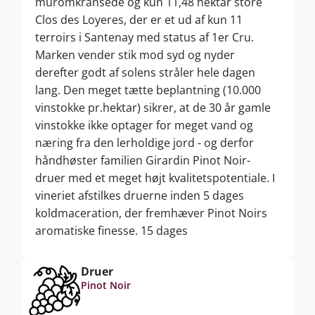
muromkransede og kun 11,48 hektar store
Clos des Loyeres, der er et ud af kun 11
terroirs i Santenay med status af 1er Cru.
Marken vender stik mod syd og nyder
derefter godt af solens stråler hele dagen
lang. Den meget tætte beplantning (10.000
vinstokke pr.hektar) sikrer, at de 30 år gamle
vinstokke ikke optager for meget vand og
næring fra den lerholdige jord - og derfor
håndhøster familien Girardin Pinot Noir-
druer med et meget højt kvalitetspotentiale. I
vineriet afstilkes druerne inden 5 dages
koldmaceration, der fremhæver Pinot Noirs
aromatiske finesse. 15 dages
overpumpninger og ”punch downs” under og
efter gæringen trækker yderligere farve, smag
Druer
og tannin fra drueskindet. Vinen forkæles 10
Pinot Noir
til 12 måneder på 228 liter burgundiske