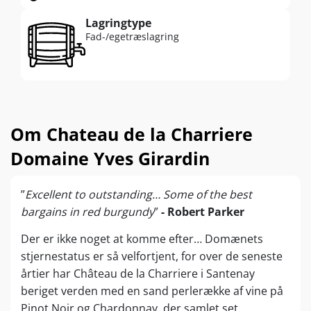
egetræsfade, heraf 25% helt nye. Aftapningen
sker - i overensstemmelse med den
Lagringtype
Fad-/egetræslagring
biodynamiske vinkalender – kun på
”frugtdage”.
Om Chateau de la Charriere
Domaine Yves Girardin
”
Excellent to outstanding… Some of the best
bargains in red burgundy
”
- Robert Parker
Der er ikke noget at komme efter… Domænets
stjernestatus er så velfortjent, for over de seneste
årtier har Château de la Charriere i Santenay
beriget verden med en sand perlerække af vine på
Pinot Noir og Chardonnay, der samlet set