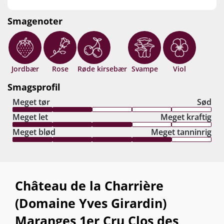
Smagenoter
Jordbær
Rose
Røde kirsebær
Svampe
Viol
Smagsprofil
Meget tør
Sød
Meget let
Meget kraftig
Meget blød
Meget tanninrig
Château de la Charrière
(Domaine Yves Girardin)
Maranges 1er Cru Clos des