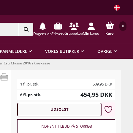
0
Gruppekøb
Min konto
Kurv
Dagens vin
Erhverv
PANMELDERE
VORES BUTIKKER
ØVRIGE
r Cru Classe 2016 i trækasse
1 fl. pr. stk.
509,95
DKK
454,95
DKK
6 fl. pr. stk.
UDSOLGT
INDHENT TILBUD PÅ STORKØB