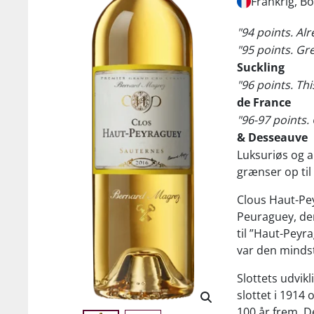
Frankrig, B
"94 points. Alr
"95 points. Gr
Suckling
"96 points. This
de France
"96-97 points
& Desseauve
Luksuriøs og 
grænser op til
Clous Haut-Pe
Peuraguey, der
til ”Haut-Peyr
var den mindste
Slottets udvikl
slottet i 1914 
100 år frem. 