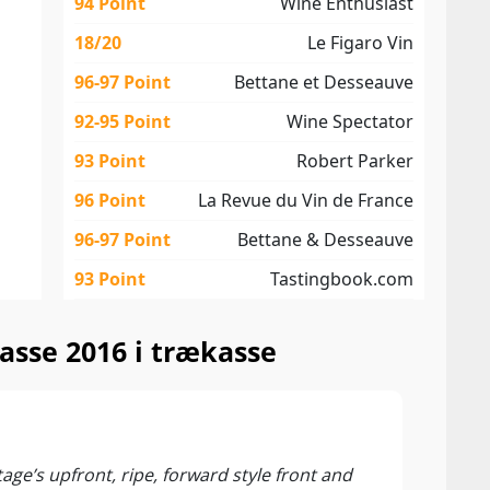
94 Point
Wine Enthusiast
18/20
Le Figaro Vin
96-97 Point
Bettane et Desseauve
92-95 Point
Wine Spectator
93 Point
Robert Parker
96 Point
La Revue du Vin de France
96-97 Point
Bettane & Desseauve
93 Point
Tastingbook.com
asse 2016 i trækasse
95 P
James
ge’s upfront, ripe, forward style front and
The n