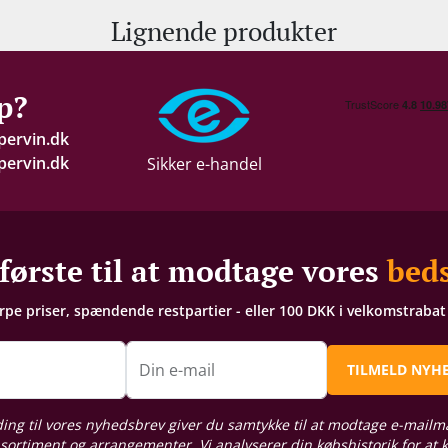
Lignende produkter
p?
pervin.dk
ervin.dk
Sikker e-handel
første til at modtage vores
beds
arpe priser, spændende restpartier - eller 100 DKK i velkomstraba
n
Din e-mail
TILMELD NYH
ding til vores nyhedsbrev giver du samtykke til at modtage e-mailm
sortiment og arrangementer. Vi analyserer din købshistorik for at