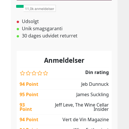
Udsolgt
Unik smagsgaranti
30 dages udvidet returret
Anmeldelser
Din rating
94 Point
Jeb Dunnuck
95 Point
James Suckling
93
Jeff Leve, The Wine Cellar
Point
Insider
94 Point
Vert de Vin Magazine