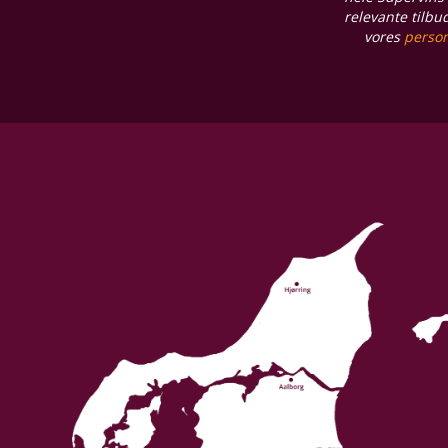
relevante tilbu
vores
person
Allergener
Sulferdioxid/ Sulfitter
Syreindhold
3,68 g/L