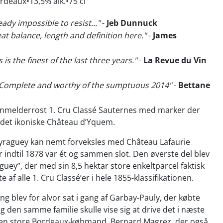
ordeaux
13,5% alk.
75 cl
eady impossible to resist..."
-
Jeb Dunnuck
eat balance, length and definition here."
-
James
 is the finest of the last three years."
-
La Revue du Vin
. Complete and worthy of the sumptuous 2014"
-
Bettane
anmelderrost 1. Cru Classé Sauternes med marker der
 det ikoniske Château d’Yquem.
yraguey kan nemt forveksles med Château Lafaurie
 indtil 1878 var ét og sammen slot. Den øverste del blev
aguey”, der med sin 8,5 hektar store enkeltparcel faktisk
 af alle 1. Cru Classé’er i hele 1855-klassifikationen.
ing blev for alvor sat i gang af Garbay-Pauly, der købte
og den samme familie skulle vise sig at drive det i næste
Den store Bordeaux-købmand, Bernard Magrez, der også