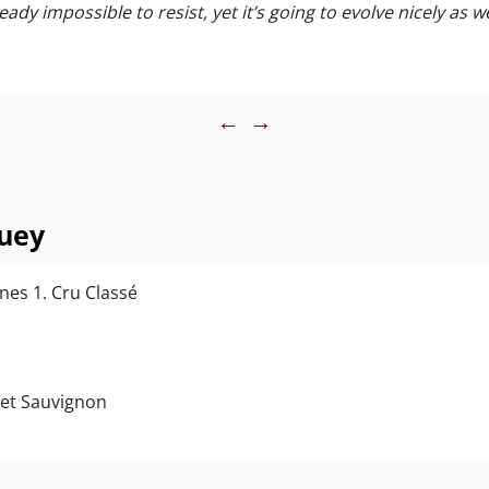
ready impossible to resist, yet it’s going to evolve nicely as we
←
→
uey
es 1. Cru Classé
net Sauvignon