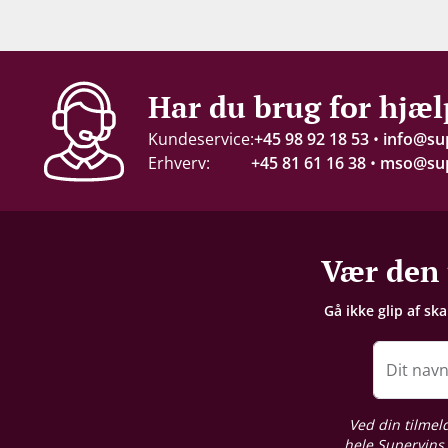
Indhold
75 cl
Alkohol-%
Har du brug for hjæl
13,5 %
Kundeservice:
+45 98 92 18 53
•
info@su
Erhverv:
+45 81 61 16 38
•
mso@sup
Servering
8-14°C
Gemmepotentiale
Vær den 
+20 år fra høståret
Gå ikke glip af sk
Proptype
Kork
Dit nav
Emballage
Ved din tilmel
6 stk. trækasse
hele Supervins 