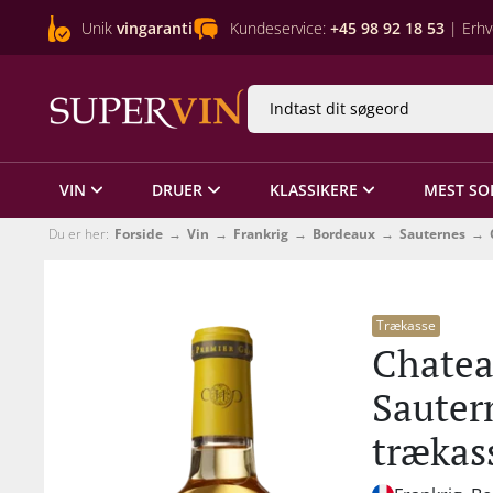
Unik
vingaranti
Kundeservice:
+45 98 92 18 53
| Erhv
VIN
DRUER
KLASSIKERE
MEST SO
Du er her:
Forside
Vin
Frankrig
Bordeaux
Sauternes
Trækasse
Chatea
Sauter
trækas