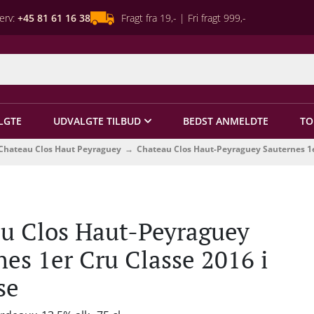
erv:
+45 81 61 16 38
Fragt fra 19,- | Fri fragt 999,-
LGTE
UDVALGTE TILBUD
BEDST ANMELDTE
TO
Chateau Clos Haut Peyraguey
Chateau Clos Haut-Peyraguey Sauternes 1e
u Clos Haut-Peyraguey
nes 1er Cru Classe 2016 i
se