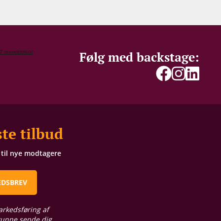
Følg med backstage:
te tilbud
t til nye modtagere
EDSBREV
arkedsføring af
 kunne sende dig