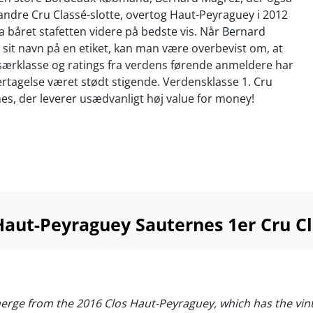
e andre Cru Classé-slotte, overtog Haut-Peyraguey i 2012
a båret stafetten videre på bedste vis. Når Bernard
sit navn på en etiket, kan man være overbevist om, at
i særklasse og ratings fra verdens førende anmeldere har
rtagelse været stødt stigende. Verdensklasse 1. Cru
es, der leverer usædvanligt høj value for money!
aut-Peyraguey Sauternes 1er Cru Cl
erge from the 2016 Clos Haut-Peyraguey, which has the vinta