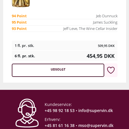
94 Point
Jeb Dunnuck
95 Point
James Suckling
93 Point
Jeff Leve, The Wine Cellar Insider
1 fl. pr. stk.
509,95
DKK
454,95
DKK
6 fl. pr. stk.
UDSOLGT
Kundeservice:
+45 98 92 18 53
•
info@supervin.dk
Erhverv:
+45 81 61 16 38
•
mso@supervin.dk