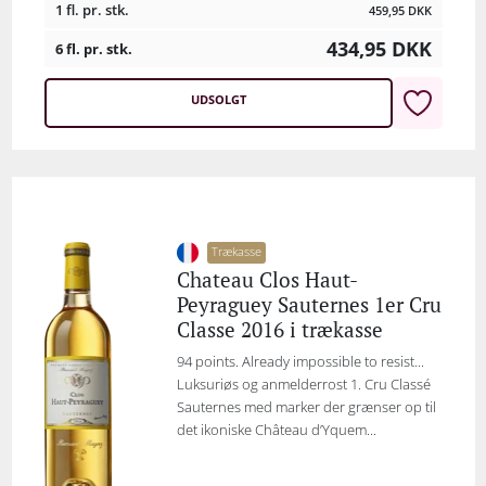
1 fl. pr. stk.
459,95
DKK
434,95
DKK
6 fl. pr. stk.
UDSOLGT
Trækasse
Chateau Clos Haut-
Peyraguey Sauternes 1er Cru
Classe 2016 i trækasse
94 points. Already impossible to resist...
Luksuriøs og anmelderrost 1. Cru Classé
Sauternes med marker der grænser op til
det ikoniske Château d’Yquem...