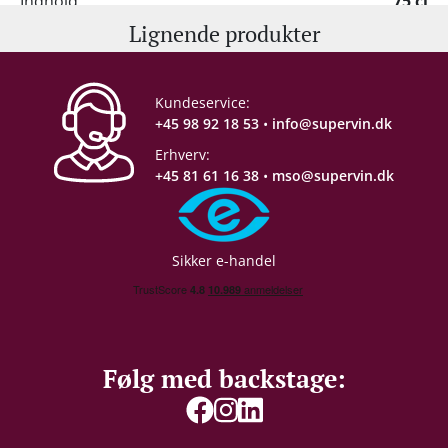
Indhold
75 cl
Lignende produkter
Alkohol-%
14 %
Kundeservice:
Servering
16-18°C
+45 98 92 18 53
•
info@supervin.dk
Erhverv:
Gemmepotentiale
+20 år fra høståret
+45 81 61 16 38
•
mso@supervin.dk
Proptype
Kork
Sikker e-handel
Emballage
6 stk. trækasse
Allergener
Sulferdioxid/ Sulfitter
Følg med backstage: