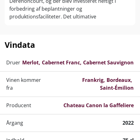
Derenoncourt, og der blev investeret heftigt i
forbedring af beplantninger og
produktionsfaciliteter. Det ultimative
duelighedsbevis kom i 2012, da rødvinen blev
forfremmet til Premier Grand Cru Classé B. Siden
fulgte en plads som nr. 7 på Wine Spectators Top
Vindata
100, og de forjættede 100 point ligger næppe langt
ude i fremtiden!
Druer
Merlot
Cabernet Franc
Cabernet Sauvignon
Siden 2014 certificeret økologisk, og der
eksperimenteres med biodynamiske praksisser.
Vinen kommer
Frankrig
Bordeaux
fra
Saint-Émilion
Producent
Chateau Canon la Gaffeliere
Årgang
2022