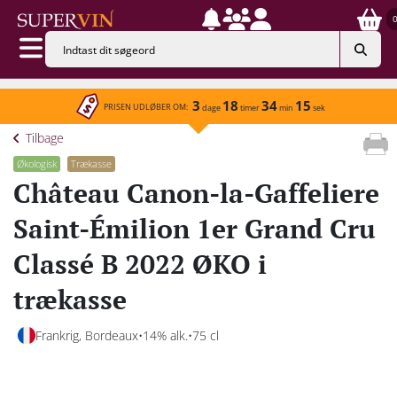
3
18
34
15
PRISEN UDLØBER OM:
dage
timer
min
sek
Tilbage
Økologisk
Trækasse
Château Canon-la-Gaffeliere
Saint-Émilion 1er Grand Cru
Classé B 2022 ØKO i
trækasse
Frankrig, Bordeaux
14% alk.
75 cl