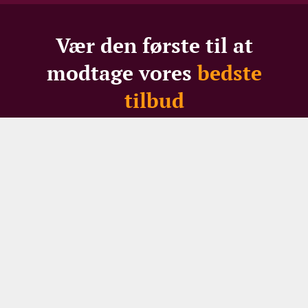
Vær den første til at
modtage vores
bedste
tilbud
Gå ikke glip af skarpe priser, spændende restpartier -
eller 100 DKK i velkomstrabat til nye modtagere
Dit navn
Din e-mail
TILMELD NYHEDSBREV
Ved din tilmelding til vores nyhedsbrev giver du
samtykke til at modtage e-mailmarkedsføring af hele