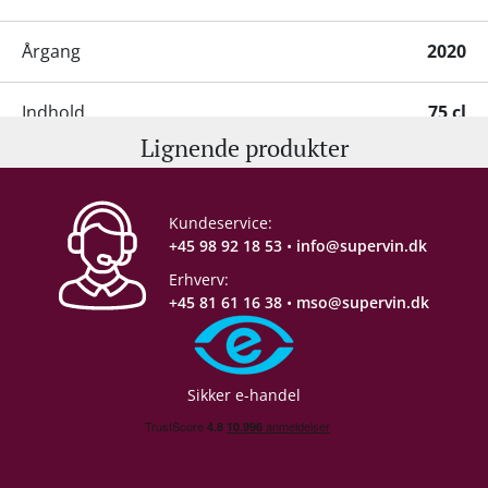
Årgang
2020
Indhold
75 cl
Lignende produkter
Alkohol-%
14,5 %
Kundeservice:
Proptype
Kork
+45 98 92 18 53
•
info@supervin.dk
Erhverv:
Emballage
6 stk. trækasse
+45 81 61 16 38
•
mso@supervin.dk
Allergener
Sulferdioxid/ Sulfitter
Sikker e-handel
Restsukker
0,49 g/L
Syreindhold
3,42 g/L