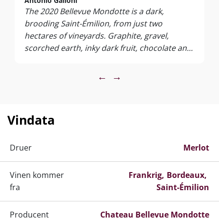
Antonio Galloni
The 2020 Bellevue Mondotte is a dark,
brooding Saint-Émilion, from just two
hectares of vineyards. Graphite, gravel,
scorched earth, inky dark fruit, chocolate and
cloves stain the palate. Deep and explosive,
with tremendous energy, the Bellevue
←
→
Mondotte is magnificent and also one of the
most distinctive wines in the appellation. In
2020, it’s 100% Merlot, as the small parcels of
Vindata
Cabernet Franc and Cabernet Sauvignon that
once were used here have been budded over
to Merlot. What a wine!
Druer
Merlot
Vinen kommer
Frankrig
Bordeaux
fra
Saint-Émilion
Producent
Chateau Bellevue Mondotte