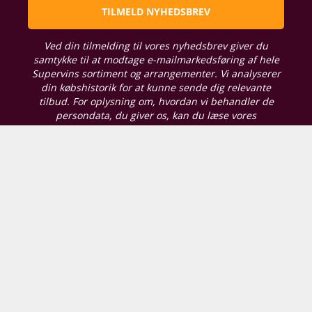
TILMELD NYHEDSBREV
Ved din tilmelding til vores nyhedsbrev giver du
samtykke til at modtage e-mailmarkedsføring af hele
Supervins sortiment og arrangementer. Vi analyserer
din købshistorik for at kunne sende dig relevante
tilbud. For oplysning om, hvordan vi behandler de
persondata, du giver os, kan du læse vores
persondatapolitik her
. Du kan til enhver tid tilpasse
dine præferencer eller trække dit samtykke tilbage.
Vores butikker
Supervin Hjørring
Skagensvej 201, A
9800 Hjørring