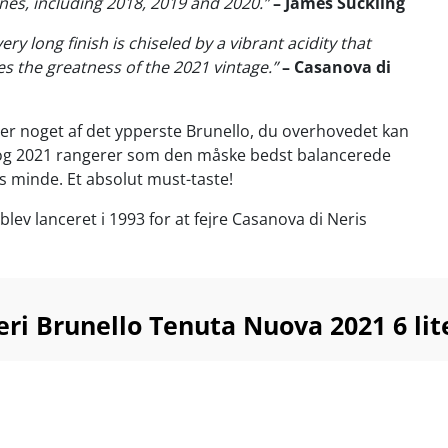
es, including 2018, 2019 and 2020.”
– James Suckling
ery long finish is chiseled by a vibrant acidity that
es the greatness of the 2021 vintage.”
– Casanova di
er noget af det ypperste Brunello, du overhovedet kan
og 2021 rangerer som den måske bedst balancerede
 minde. Et absolut must-taste!
lev lanceret i 1993 for at fejre Casanova di Neris
jendom og lige siden dengang har vinen været et
or Brunello-fans. Det hele eksploderede i 2010, da
gav vinen 100 point, og topniveauet har været en sikker
em snart 3 årtier.
ri Brunello Tenuta Nuova 2021 6 lit
lirter Tenuta Nuova med den moderne Brunello-tilgang
rs modning på 500 liters franske tonneaux-fade, hvoraf
.
 så dyb, og fadkrydringen så elegant afstemt, at