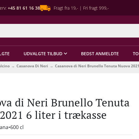
erv:
+45 81 61 16 38
Fragt fra 19,- | Fri fragt 999,-
LGTE
UDVALGTE TILBUD
BEDST ANMELDTE
TO
alcino
Casanova Di Neri
Casanova di Neri Brunello Tenuta Nuova 2021 
va di Neri Brunello Tenuta
021 6 liter i trækasse
cana
600 cl