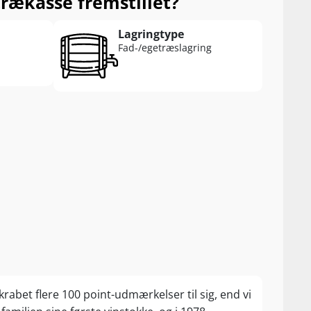
trækasse fremstillet?
Lagringtype
Fad-/egetræslagring
abet flere 100 point-udmærkelser til sig, end vi