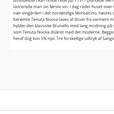
umiddelbart kan holde rede på. I 1971 plantede Neri-f
lancerede man sin første vin. I dag råder huset over 
nær vingården i det nordøstlige Montalcino, høstes d
berømte Tenuta Nuova laves af druer fra varmere ma
hylder den klassiske Brunello med lang modning på st
som Tenuta Nuova diskret med det moderne. Begge m
heraf dog kun 5% nye. Tre forskellige udtryk af Sang