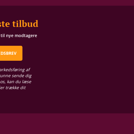
te tilbud
t til nye modtagere
EDSBREV
arkedsføring af
 kunne sende dig
 os, kan du læse
ler trække dit