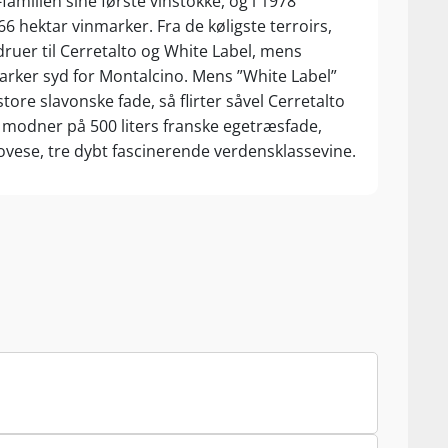
amilien sine første vinstokke, og i 1978
66 hektar vinmarker. Fra de køligste terroirs,
ruer til Cerretalto og White Label, mens
rker syd for Montalcino. Mens ”White Label”
ore slavonske fade, så flirter såvel Cerretalto
odner på 500 liters franske egetræsfade,
iovese, tre dybt fascinerende verdensklassevine.