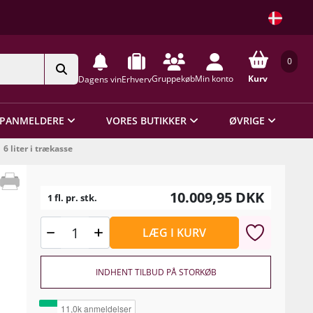
0
Gruppekøb
Min konto
Kurv
Dagens vin
Erhverv
PANMELDERE
VORES BUTIKKER
ØVRIGE
6 liter i trækasse
10.009,95
DKK
1 fl. pr. stk.
LÆG I KURV
INDHENT TILBUD PÅ STORKØB