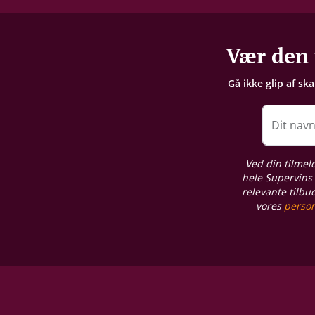
+25 år fra høståret
Lagring
Vær den 
Fad-/egetræslagring
Gå ikke glip af sk
Proptype
Kork
Dit nav
Emballage
Ved din tilmel
1 stk. trækasse
hele Supervins 
relevante tilbu
vores
person
Allergener
Sulferdioxid/ Sulfitter