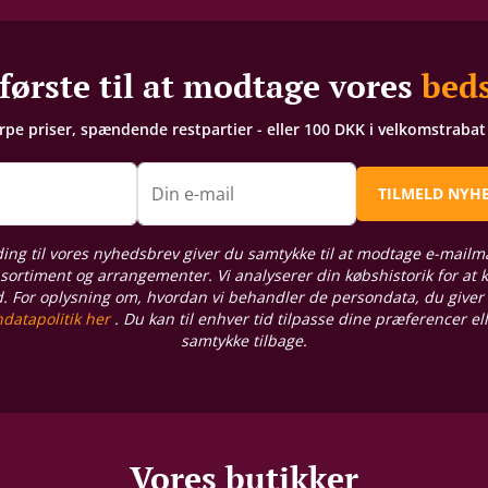
første til at modtage vores
beds
arpe priser, spændende restpartier - eller 100 DKK i velkomstraba
n
Din e-mail
TILMELD NYH
ding til vores nyhedsbrev giver du samtykke til at modtage e-mailm
sortiment og arrangementer. Vi analyserer din købshistorik for at
d. For oplysning om, hvordan vi behandler de persondata, du giver
datapolitik her
. Du kan til enhver tid tilpasse dine præferencer el
samtykke tilbage.
Vores butikker