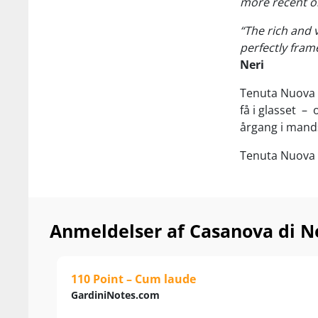
more recent on
“The rich and v
perfectly fram
Neri
Tenuta Nuova 
få i glasset
–
årgang i mands
Tenuta Nuova b
dengang nye e
samlerobjekt f
Robert Parker 
konstant igenn
Anmeldelser af Casanova di Ne
Stilmæssigt f
med 30 månede
110 Point – Cum laude
5 % er helt nye
GardiniNotes.com
Dog er frugten