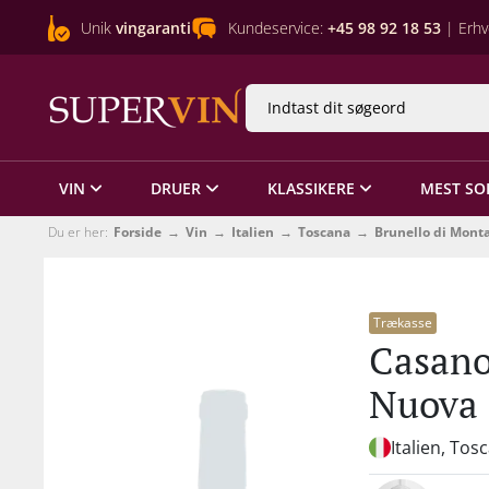
Unik
vingaranti
Kundeservice:
+45 98 92 18 53
| Erhv
VIN
DRUER
KLASSIKERE
MEST SO
Du er her:
Forside
Vin
Italien
Toscana
Brunello di Mont
Trækasse
Casano
Nuova 2
Italien, Tos