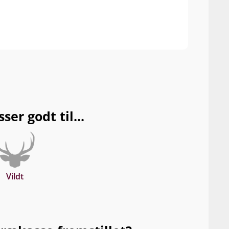
mouth
er godt til...
Vildt