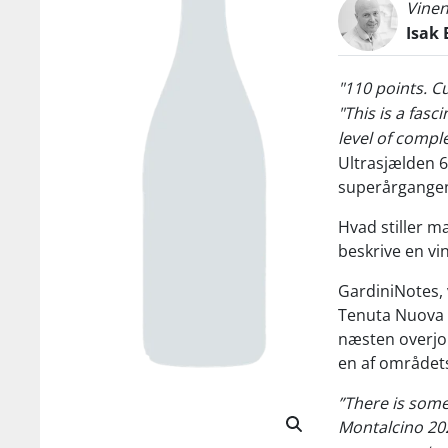
Vinen
Isak 
"110 points. C
"This is a fas
level of comple
Ultrasjælden 6 
superårgangen
Hvad stiller ma
beskrive en vi
GardiniNotes, 
Tenuta Nuova 2
næsten overjor
en af området
”There is some
Montalcino 2