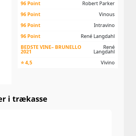
96 Point
Robert Parker
96 Point
Vinous
96 Point
Intravino
96 Point
René Langdahl
BEDSTE VINE– BRUNELLO
René
2021
Langdahl
⭐ 4,5
Vivino
er i trækasse
98 P
James
Dark 