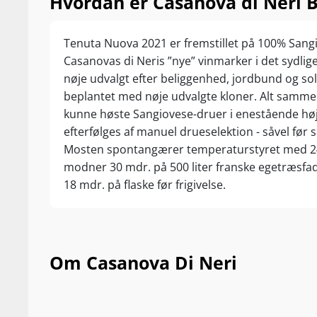
Hvordan er Casanova di Neri B
Tenuta Nuova 2021 er fremstillet på 100% Sangio
Casanovas di Neris ”nye” vinmarker i det sydli
nøje udvalgt efter beliggenhed, jordbund og so
beplantet med nøje udvalgte kloner. Alt sammen
kunne høste Sangiovese-druer i enestående høj 
efterfølges af manuel drueselektion - såvel før s
Mosten spontangærer temperaturstyret med 24
modner 30 mdr. på 500 liter franske egetræsfad
18 mdr. på flaske før frigivelse.
Om Casanova Di Neri