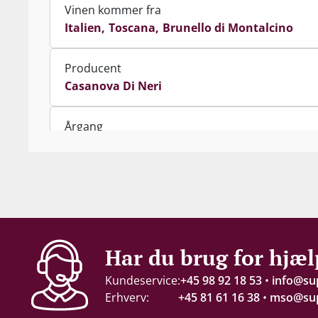
Vinen kommer fra
Italien
Toscana
Brunello di Montalcino
Producent
Casanova Di Neri
Årgang
2021
Indhold
600 cl
Servering
Har du brug for hjæl
16-18°C
Kundeservice:
+45 98 92 18 53
•
info@su
Erhverv:
+45 81 61 16 38
•
mso@sup
Gemmepotentiale