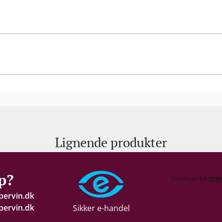
Lignende produkter
p?
pervin.dk
ervin.dk
Sikker e-handel