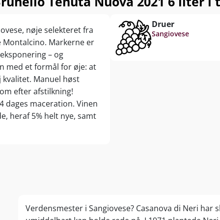
runello Tenuta Nuova 2021 6 liter i 
Druer
vese, nøje selekteret fra
Sangiovese
ge Montalcino. Markerne er
leksponering – og
 med et formål for øje: at
kvalitet. Manuel høst
om efter afstilkning!
 dages maceration. Vinen
e, heraf 5% helt nye, samt
Verdensmester i Sangiovese? Casanova di Neri har skr