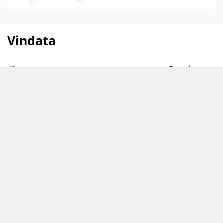
verdensklassevine.
Vindata
Druer
Sangiovese
Vinen kommer
Italien
Toscana
fra
Brunello di Montalcino
Producent
Casanova Di Neri
Årgang
2021
Indhold
75 cl
Lignende produkter
Alkohol-%
14,5 %