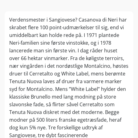
Verdensmester i Sangiovese? Casanova di Neri har
skrabet flere 100 point-udmærkelser til sig, end vi
umiddelbart kan holde rede på. I 1971 plantede
Neri-familien sine første vinstokke, og i 1978
lancerede man sin første vin. I dag råder huset
over 66 hektar vinmarker. Fra de køligste terroirs,
nær vingården i det nordøstlige Montalcino, høstes
druer til Cerretalto og White Label, mens berømte
Tenuta Nuova laves af druer fra varmere marker
syd for Montalcino. Mens ”White Label” hylder den
klassiske Brunello med lang modning på store
slavonske fade, så flirter såvel Cerretalto som
Tenuta Nuova diskret med det moderne. Begge
modner på 500 liters franske egetræsfade, heraf
dog kun 5% nye. Tre forskellige udtryk af
Sangiovese, tre dybt fascinerende