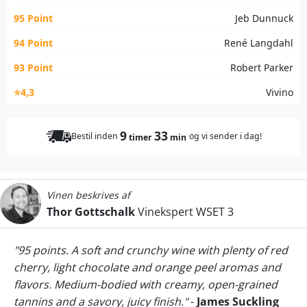
95 Point
Jeb Dunnuck
94 Point
René Langdahl
93 Point
Robert Parker
⭐4,3
Vivino
9
33
Bestil inden
og vi sender i dag!
timer
min
Vinen beskrives af
Thor Gottschalk
Vinekspert WSET 3
"95 points. A soft and crunchy wine with plenty of red
cherry, light chocolate and orange peel aromas and
flavors. Medium-bodied with creamy, open-grained
tannins and a savory, juicy finish."
-
James Suckling