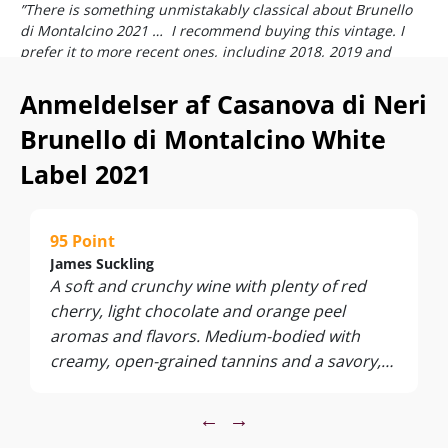
”There is something unmistakably classical about Brunello
di Montalcino 2021 … I recommend buying this vintage. I
prefer it to more recent ones, including 2018, 2019 and
2020.”
–
James Suckling
Anmeldelser af Casanova di Neri
"Stated simply, 2021 is a triumph for Montalcino." -
Vinous
Brunello di Montalcino White
I glasset får du magisk flydende Sangiovese-silke med
skovbundsparfume og smagskompleksitet i verdensklasse…
Label 2021
White Label, der modner på store traditionelle egefade i
imponerende 43 måneder, præsenterer her Sangiovese-
druen prægtigt, fokuseret og herligt usminket. Vi giver dig
95 Point
Supervins unikke garanti på årgangens nok vildeste
James Suckling
Brunello-køb!
A soft and crunchy wine with plenty of red
“For me the White Label is the benchmark”
- Giacomo Neri,
cherry, light chocolate and orange peel
winemaker
aromas and flavors. Medium-bodied with
Nyd den til saftigt oksekød, lam med urter, svamperisotto,
creamy, open-grained tannins and a savory,
kraftige pastaretter samt lagrede oste. Servér ved 16-18°C.
juicy finish. Drink or hold.
←
→