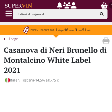
1
16
3
51
PRISEN UDLØBER OM:
dage
timer
min
sek
Tilbage
Casanova di Neri Brunello di
Montalcino White Label
2021
Italien, Toscana
14,5% alk.
75 cl