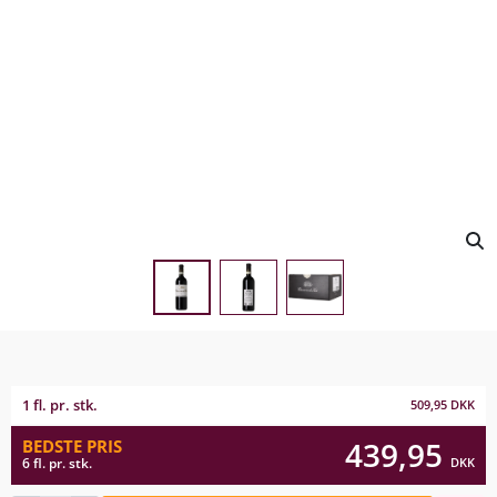
1 fl. pr. stk.
509,95
DKK
439,95
BEDSTE PRIS
DKK
6 fl. pr. stk.