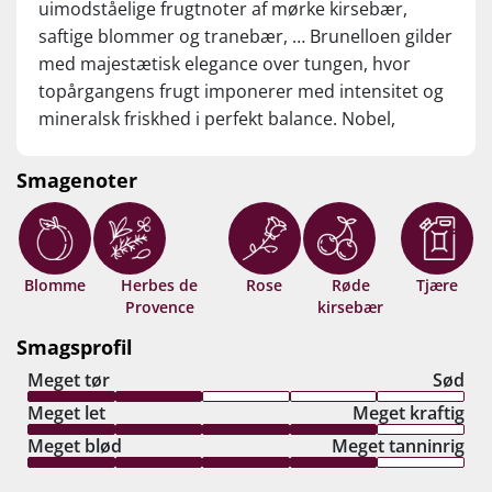
uimodståelige frugtnoter af mørke kirsebær,
saftige blommer og tranebær, … Brunelloen gilder
med majestætisk elegance over tungen, hvor
topårgangens frugt imponerer med intensitet og
mineralsk friskhed i perfekt balance. Nobel,
minutlang finish med appetitvækkende urtepræg
og bøfvenlige silketanniner. 4 x 95 points fra
Smagenoter
anmelderne taler sit eget tydelige sprog - det her
er KLASSE! Drik nu, eller gem 15-20 år fra
høståret.
Blomme
Herbes de
Rose
Røde
Tjære
Provence
kirsebær
Smagsprofil
Meget tør
Sød
Meget let
Meget kraftig
Meget blød
Meget tanninrig