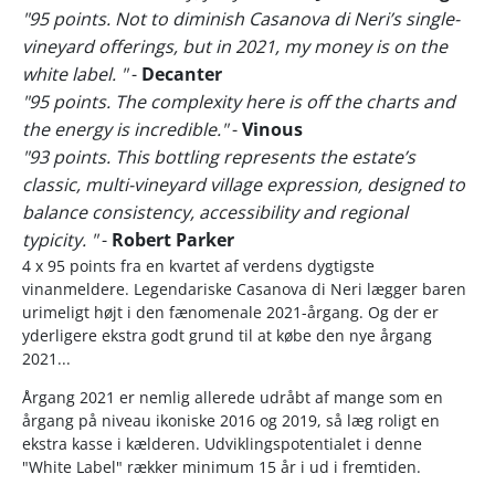
"95 points. Not to diminish Casanova di Neri’s single-
vineyard offerings, but in 2021, my money is on the
white label. "
-
Decanter
"95 points. The complexity here is off the charts and
the energy is incredible."
-
Vinous
"93 points. This bottling represents the estate’s
classic, multi-vineyard village expression, designed to
balance consistency, accessibility and regional
typicity. "
-
Robert Parker
4 x 95 points fra en kvartet af verdens dygtigste
vinanmeldere. Legendariske Casanova di Neri lægger baren
urimeligt højt i den fænomenale 2021-årgang. Og der er
yderligere ekstra godt grund til at købe den nye årgang
2021...
Årgang 2021 er nemlig allerede udråbt af mange som en
årgang på niveau ikoniske 2016 og 2019, så læg roligt en
ekstra kasse i kælderen. Udviklingspotentialet i denne
"White Label" rækker minimum 15 år i ud i fremtiden.