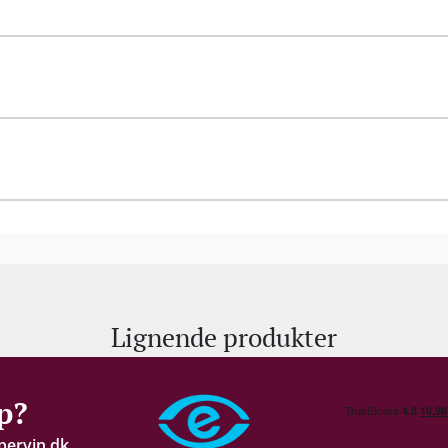
Lignende produkter
p?
pervin.dk