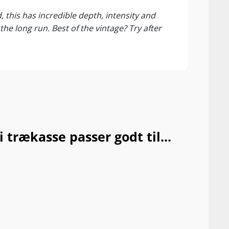
Decan
 this has incredible depth, intensity and
At th
he long run. Best of the vintage? Try after
and a
made.
and w
acidi
trækasse passer godt til...