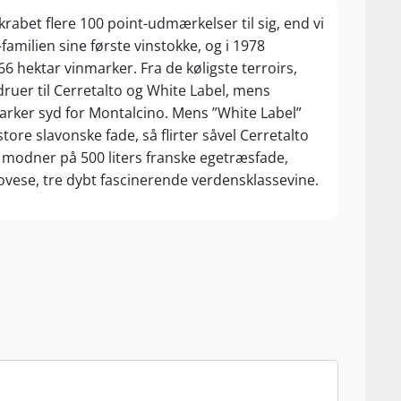
abet flere 100 point-udmærkelser til sig, end vi
amilien sine første vinstokke, og i 1978
66 hektar vinmarker. Fra de køligste terroirs,
ruer til Cerretalto og White Label, mens
rker syd for Montalcino. Mens ”White Label”
ore slavonske fade, så flirter såvel Cerretalto
odner på 500 liters franske egetræsfade,
iovese, tre dybt fascinerende verdensklassevine.