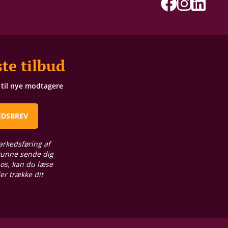
te tilbud
t til nye modtagere
EDSBREV
arkedsføring af
 kunne sende dig
 os, kan du læse
ler trække dit