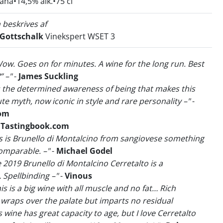
cana
14,5% alk.
75 cl
 beskrives af
 Gottschalk
Vinekspert WSET 3
Wow. Goes on for minutes. A wine for the long run. Best
” –"
-
James Suckling
 is the determined awareness of being that makes this
te myth, now iconic in style and rare personality –"
-
com
-
Tastingbook.com
is is Brunello di Montalcino from sangiovese something
omparable. –"
-
Michael Godel
e 2019 Brunello di Montalcino Cerretalto is a
Spellbinding –"
-
Vinous
is is a big wine with all muscle and no fat… Rich
wraps over the palate but imparts no residual
 wine has great capacity to age, but I love Cerretalto