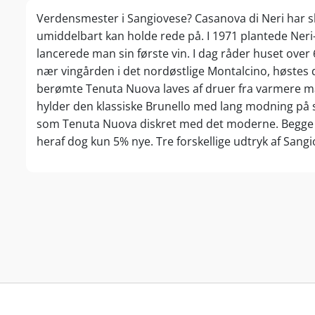
Verdensmester i Sangiovese? Casanova di Neri har skr
umiddelbart kan holde rede på. I 1971 plantede Neri-f
lancerede man sin første vin. I dag råder huset over 
nær vingården i det nordøstlige Montalcino, høstes d
berømte Tenuta Nuova laves af druer fra varmere ma
hylder den klassiske Brunello med lang modning på st
som Tenuta Nuova diskret med det moderne. Begge m
heraf dog kun 5% nye. Tre forskellige udtryk af Sang