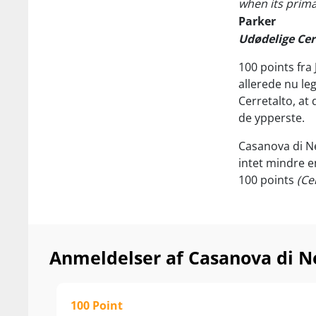
when its primar
Parker
Udødelige Cer
100 points fra
allerede nu le
Cerretalto, at 
de ypperste.
Casanova di N
intet mindre en
100 points
(Ce
den nok mest u
som eksempelv
Men gør dig se
Anmeldelser af Casanova di N
Casanova di Ne
gennem tiden 
kultvinsklassen
100 Point