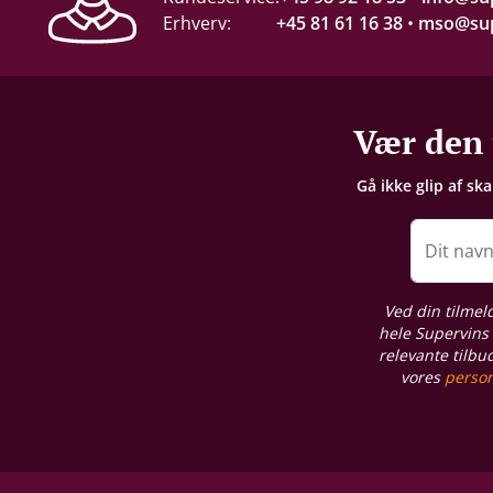
Erhverv:
+45 81 61 16 38
•
mso@sup
Servering
16-18°C
Gemmepotentiale
Vær den 
+25 år fra høståret
Gå ikke glip af sk
Lagring
Fad-/egetræslagring
Dit nav
Proptype
Ved din tilmel
Kork
hele Supervins 
relevante tilbu
vores
person
Emballage
1 stk. trækasse
Allergener