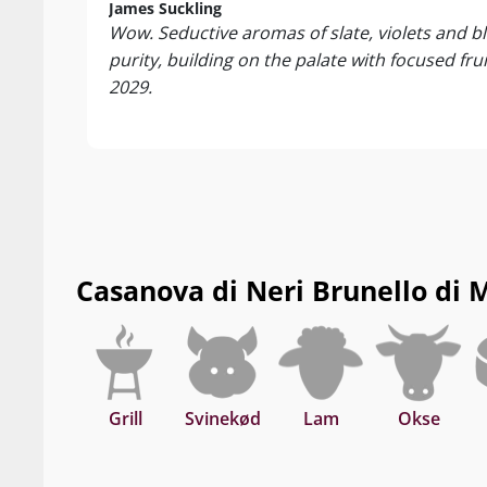
100/100 Rober
James Suckling
Wow. Seductive aromas of slate, violets and bl
Suckling, 100/
purity, building on the palate with focused fr
Wine Report, 1
100/100 Wine 
2029.
Cerretalto er 
Valg af mark, 
vinificeringen
kendetegnes ve
kompleksitet a
Italiens størst
Casanova di Neri Brunello di 
Leveres i origi
Nyd den til sa
kraftige paste
Grill
Svinekød
Lam
Okse