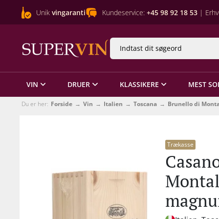
Unik
vingaranti
Kundeservice:
+45 98 92 18 53
| Erhv
VIN
DRUER
KLASSIKERE
MEST SO
Du er her:
Forside
Vin
Italien
Toscana
Brunello di Mont
Trækasse
Casano
Montal
magnum