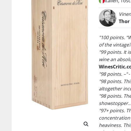
Italien, Tos
Vinen
Thor
"100 points. “
of the vintage?
"99 points. It
wine an absolu
WinesCritic.
"98 points. –"
"98 points. Th
altogether inc
"98 points. Th
showstopper… 
"97+ points. Th
concentration 
heaviness. This