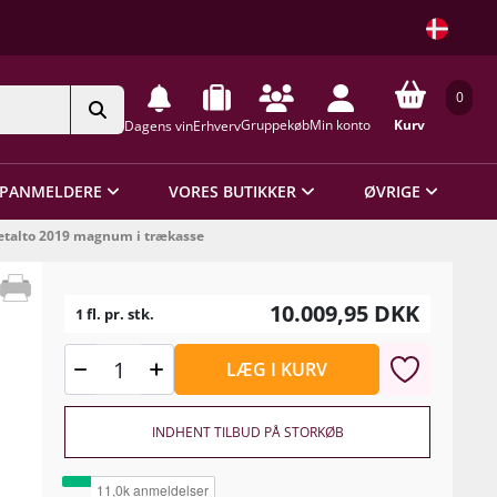
0
Gruppekøb
Min konto
Kurv
Dagens vin
Erhverv
PANMELDERE
VORES BUTIKKER
ØVRIGE
retalto 2019 magnum i trækasse
10.009,95
DKK
1 fl. pr. stk.
LÆG I KURV
INDHENT TILBUD PÅ STORKØB