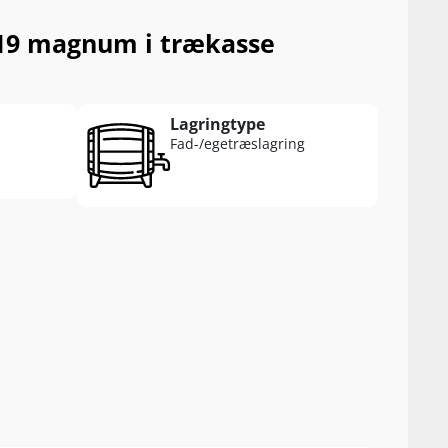
019 magnum i trækasse
Lagringtype
Fad-/egetræslagring