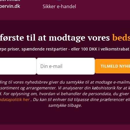
ervin.dk
Sikker e-handel
første til at modtage vores
beds
arpe priser, spændende restpartier - eller 100 DKK i velkomstraba
n
Din e-mail
TILMELD NYH
ding til vores nyhedsbrev giver du samtykke til at modtage e-mailm
sortiment og arrangementer. Vi analyserer din købshistorik for at
d. For oplysning om, hvordan vi behandler de persondata, du giver
datapolitik her
. Du kan til enhver tid tilpasse dine præferencer el
samtykke tilbage.