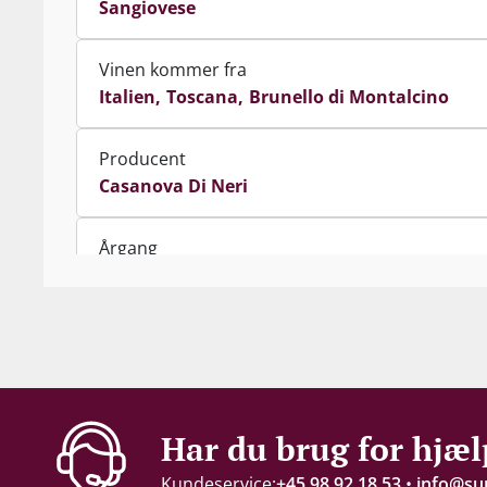
Sangiovese
Vinen kommer fra
Italien
Toscana
Brunello di Montalcino
Producent
Casanova Di Neri
Årgang
2019
Indhold
75 cl
Alkohol-%
Har du brug for hjæl
14,5 %
Kundeservice:
+45 98 92 18 53
•
info@su