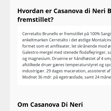
Hvordan er Casanova di Neri 
fremstillet?
Cerretalto Brunello er fremstillet på 100% Sangi
enkeltmarken Cerretalto i det østlige Montalcin
formet som et amfiteater, let skrånende mod øst
Galestro-mergel med stenede flodaflejringer, sa
og magnesium. Druerne er håndhøstet af 4 om
afstilkede druer gæres temperaturstyret og spo
industrigær. 29 dages maceration, assisteret af
Modnet 36 mdr. på egetræsfade, samt 24 måneder
Om Casanova Di Neri