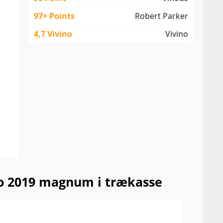
97+ Points
Robert Parker
4,7 Vivino
Vivino
to 2019 magnum i trækasse
99 P