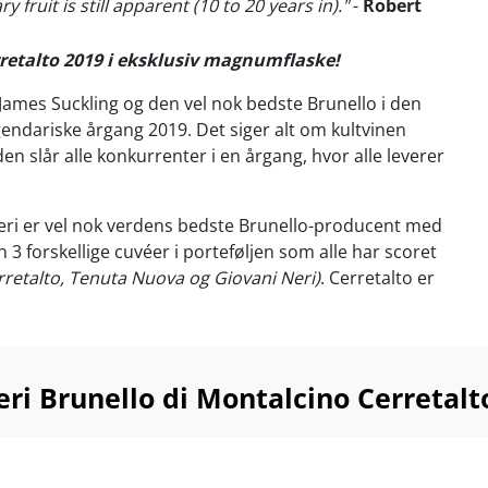
y fruit is still apparent (10 to 20 years in)."
-
Robert
retalto 2019 i eksklusiv magnumflaske!
 James Suckling og den vel nok bedste Brunello i den
gendariske årgang 2019. Det siger alt om kultvinen
den slår alle konkurrenter i en årgang, hvor alle leverer
eri er vel nok verdens bedste Brunello-producent med
 3 forskellige cuvéer i porteføljen som alle har scoret
rretalto, Tenuta Nuova og Giovani Neri)
. Cerretalto er
nikke af de tre, da den kun laves i særligt gode årgang
is 2019.
lv den tjeneste og nærlæs vinkritikeres anmeldelser af
eri Brunello di Montalcino Cerretal
ris flagskib. Kollektionen af perfekte anmeldelser
overtrumfer formentlig samtlige konkurrenter i
...