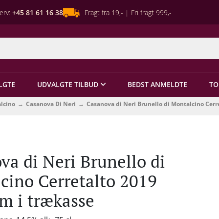
erv:
+45 81 61 16 38
Fragt fra 19,- | Fri fragt 999,-
LGTE
UDVALGTE TILBUD
BEDST ANMELDTE
TO
alcino
Casanova Di Neri
Casanova di Neri Brunello di Montalcino Cer
va di Neri Brunello di
cino Cerretalto 2019
 i trækasse