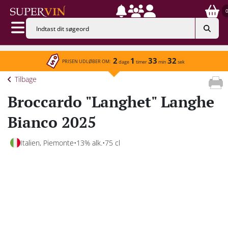
2
1
33
32
PRISEN UDLØBER OM:
dage
timer
min
sek
Tilbage
Broccardo "Langhet" Langhe
Bianco 2025
Italien, Piemonte
13% alk.
75 cl