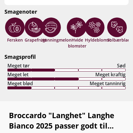
vibrerende sprødhed. Den lækre og dybt
autentiske smagsoplevelse kulminerer i en lang
Smagenoter
og elegant mundrensende finish med et hav af
fine, delikate nuancer… En Piemonte-prisbasker
der oser af premiumkvalitet! Drik nu, eller gem 4-6
år fra høståret.
Fersken
Grapefrugt
Honningmelon
Hvide
Hyldeblomst
Solbærblad
V
blomster
Smagsprofil
Meget tør
Sød
Meget let
Meget kraftig
Meget blød
Meget tanninrig
Broccardo "Langhet" Langhe
Bianco 2025 passer godt til...