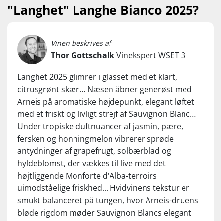
"Langhet" Langhe Bianco 2025?
både frisk syre, en væver krop og fløjlsblød
harmoni. Den bliver hverken for spids eller
benet, bare vældigt flot skruet sammen. Pris:
Vinen beskrives af
104,95 kr. v/ 6 fl.| Forhandler: Supervin
Thor Gottschalk
Vinekspert WSET 3
Langhet 2025 glimrer i glasset med et klart,
citrusgrønt skær… Næsen åbner generøst med
Arneis på aromatiske højdepunkt, elegant løftet
med et friskt og livligt strejf af Sauvignon Blanc…
Under tropiske duftnuancer af jasmin, pære,
fersken og honningmelon vibrerer sprøde
antydninger af grapefrugt, solbærblad og
hyldeblomst, der vækkes til live med det
højtliggende Monforte d'Alba-terroirs
uimodståelige friskhed... Hvidvinens tekstur er
smukt balanceret på tungen, hvor Arneis-druens
bløde rigdom møder Sauvignon Blancs elegant