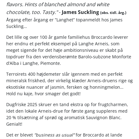
flavors. Hints of blanched almond and white
chocolate, too. Tasty."
-
James Suckling
(obs. tidl. årg.)
Årgang efter årgang er ”Langhet” topanmeldt hos James
Suckling…
Det lille og over 100 år gamle familiehus Broccardo leverer
her endnu et perfekt eksempel på Langhe Arneis, som
meget sigende for det høje ambitionsniveau er skabt på
topdruer fra den verdensberømte Barolo-subzone Monforte
d’Alba i Langhe, Piemonte.
Terroirets 400 højdemeter slår igennem med en perfekt
mineralsk friskhed, der virkelig klæder Arneis-druens rige og
eksotiske nuancer af jasmin, fersken og honningmelon…
Hold nu kaje, hvor smager det godt!
Dugfriske 2025 skruer en tand ekstra op for frugtcharmen,
idet den lokale Arneis-drue for første gang suppleres med
20 % tilsætning af sprød og aromatisk Sauvignon Blanc.
Genialt!
Det er blevet
”business as usual”
for Broccardo at lande