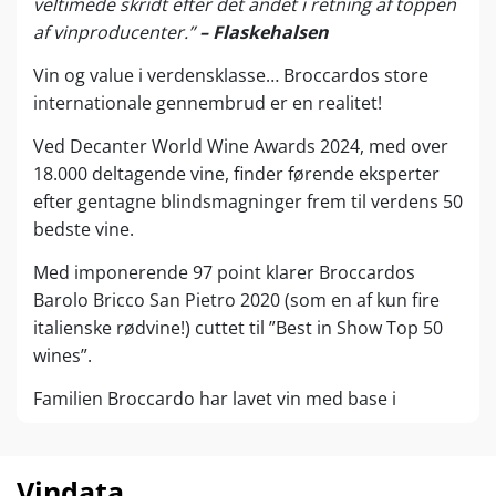
veltimede skridt efter det andet i retning af toppen
af vinproducenter.”
– Flaskehalsen
Vin og value i verdensklasse… Broccardos store
internationale gennembrud er en realitet!
Ved Decanter World Wine Awards 2024, med over
18.000 deltagende vine, finder førende eksperter
efter gentagne blindsmagninger frem til verdens 50
bedste vine.
Med imponerende 97 point klarer Broccardos
Barolo Bricco San Pietro 2020 (som en af kun fire
italienske rødvine!) cuttet til ”Best in Show Top 50
wines”.
Familien Broccardo har lavet vin med base i
prestigiøse Monforte d’Alba siden 1900. I dag drives
det lille vinhus af de tre søskende Filippo, Laura og
Federica, som har fordelt opgaverne mellem sig
Vindata