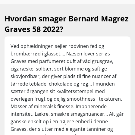
Som det bedste fra Haut-Médoc og Pomerol i samme vin –
og så alligevel helt sin egen... Mums for en 2022!
Hvordan smager Bernard Magrez
Nyd den til lam med krydderurter, saftigt oksekød,
Graves 58 2022?
fuglevildt, kalv, vildt, kraftige tapas, svampe og modne oste.
Servér ved 16-18°C.
Ved ophældningen sejler rødvinen fed og
brombærrød i glasset.... Næsen lover seriøs
Graves med parfumeret duft af våd grusgrav,
cigaræske, solbær, sort blomme og saftige
skovjordbær, der giver plads til fine nuancer af
tørrede teblade, chokolade og røg... I munden
sætter årgangen sit kvalitetsstempel med
overlegen frugt og dejlig smoothness i teksturen.
Masser af mineralsk finesse. Imponerende
intensitet. Lækre, smækre smagsnuancer... Alt går
ganske enkelt op i en højere enhed i denne
Graves, der slutter med elegante tanniner og