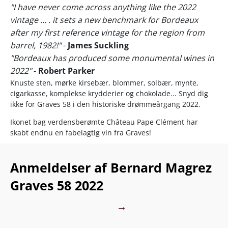
"I have never come across anything like the 2022
vintage … . it sets a new benchmark for Bordeaux
after my first reference vintage for the region from
barrel, 1982!"
-
James Suckling
"Bordeaux has produced some monumental wines in
2022"
-
Robert Parker
Knuste sten, mørke kirsebær, blommer, solbær, mynte,
cigarkasse, komplekse krydderier og chokolade... Snyd dig
ikke for Graves 58 i den historiske drømmeårgang 2022.
Ikonet bag verdensberømte Château Pape Clément har
skabt endnu en fabelagtig vin fra Graves!
En absolut hjørnesten i Bernard Magrez’ nye 58-serie der fra
terroir til terroir byder på det mest banebrydende value-for-
Anmeldelser af Bernard Magrez
money, vi endnu har smagt fra Bordeaux. Så er det sagt!
Graves 58 2022
Serien hylder Magrez' imponerende historie som
vinproducent i Bordeaux, hvor han årti efter årti, og fra
→
vinslot til vinslot, har været bannerfører for regionens
kvalitetsmæssige revolution.