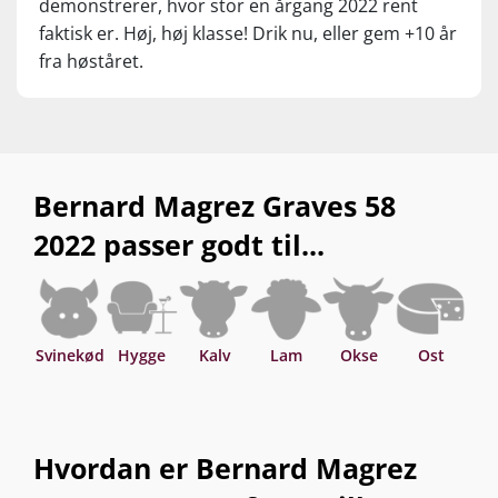
demonstrerer, hvor stor en årgang 2022 rent
faktisk er. Høj, høj klasse! Drik nu, eller gem +10 år
fra høståret.
Bernard Magrez Graves 58
2022 passer godt til...
Svinekød
Hygge
Kalv
Lam
Okse
Ost
Sv
Hvordan er Bernard Magrez