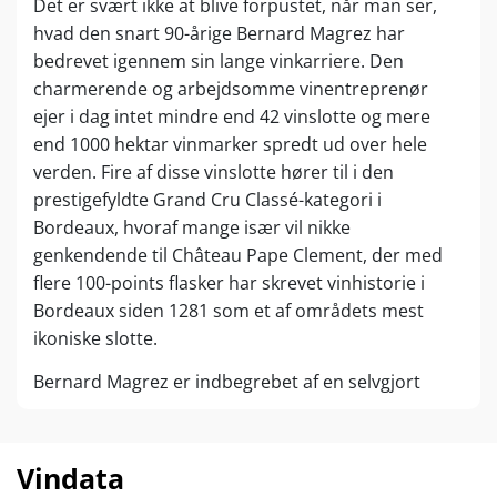
Det er svært ikke at blive forpustet, når man ser,
hvad den snart 90-årige Bernard Magrez har
bedrevet igennem sin lange vinkarriere. Den
charmerende og arbejdsomme vinentreprenør
ejer i dag intet mindre end 42 vinslotte og mere
end 1000 hektar vinmarker spredt ud over hele
verden. Fire af disse vinslotte hører til i den
prestigefyldte Grand Cru Classé-kategori i
Bordeaux, hvoraf mange især vil nikke
genkendende til Château Pape Clement, der med
flere 100-points flasker har skrevet vinhistorie i
Bordeaux siden 1281 som et af områdets mest
ikoniske slotte.
Bernard Magrez er indbegrebet af en selvgjort
mand, der har skabt sin succes fra bunden.
Bernard voksede op i trange kår med en streng far,
der allerede smed ham ud af huset, da han var blot
Vindata
tolv år gammel. Det hæmmede imidlertid ikke