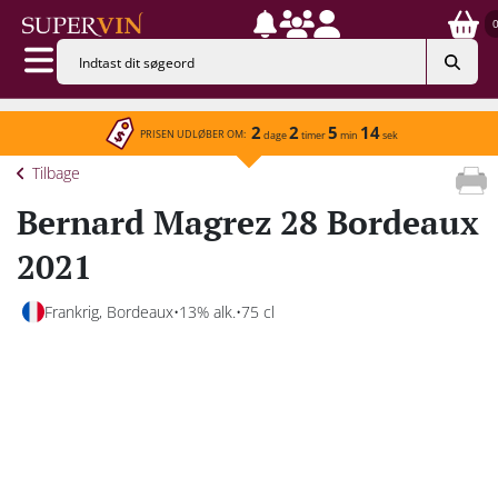
2
2
5
14
PRISEN UDLØBER OM:
dage
timer
min
sek
Tilbage
Bernard Magrez 28 Bordeaux
2021
Frankrig, Bordeaux
13% alk.
75 cl