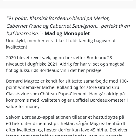
"91 point. Klassisk Bordeaux-blend på Merlot,
Cabernet Franc og Cabernet Sauvignon... perfekt til en
bøf bearnaise."
-
Mad og Monopolet
Undskyld, men her er vi blæst fuldstændig bagover af
kvaliteten!
2020 blevet revet væk, og nu bekræfter Bordeaux 28
niveauet i dugfriske 2021. Aldrig før har vi set og smagt så
flot og luksuriøs Bordeaux-vin i det her prisleje.
Bernard Magrez er kendt for sit tætte samarbejde med 100-
point-winemaker Michel Rolland og for store Grand Cru
Classé-vine som Château Pape-Clément. Han går aldrig på
kompromis med kvaliteten og er uofficiel Bordeaux-mester i
value-for-money.
Selvom Bordeaux-appellationen tillader et høstudbytte på
60 hektoliter druemost pr. hektar, så går Magrez benhårdt
efter kvaliteten og høster derfor kun lave 45 hl/ha. Det giver