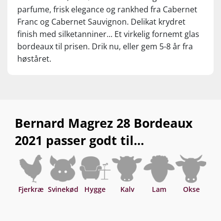
parfume, frisk elegance og rankhed fra Cabernet
Franc og Cabernet Sauvignon. Delikat krydret
finish med silketanniner... Et virkelig fornemt glas
bordeaux til prisen. Drik nu, eller gem 5-8 år fra
høståret.
Bernard Magrez 28 Bordeaux
2021 passer godt til...
Fjerkræ
Svinekød
Hygge
Kalv
Lam
Okse
Asi