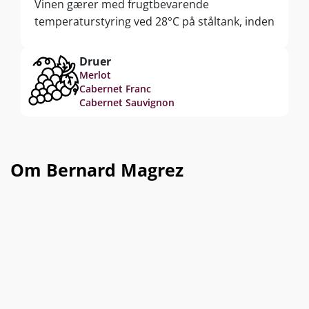
Vinen gærer med frugtbevarende
temperaturstyring ved 28°C på ståltank, inden
vinen fuldendes i kælderen med 8 måneder
lang modning.
Druer
Merlot
Cabernet Franc
Cabernet Sauvignon
Om Bernard Magrez