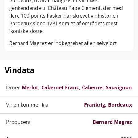
Bordeaux, hvoraf mange især vil nikke
genkendende til Château Pape Clement, der med
flere 100-points flasker har skrevet vinhistorie i
Bordeaux siden 1281 som et af områdets mest
ikoniske slotte.
Bernard Magrez er indbegrebet af en selvgjort
mand, der har skabt sin succes fra bunden.
Bernard voksede op i trange kår med en streng far,
der allerede smed ham ud af huset, da han var blot
Vindata
tolv år gammel. Det hæmmede imidlertid ikke
Bernards virketrang og der skulle ikke gå længe før
Druer
Merlot
Cabernet Franc
Cabernet Sauvignon
han kastede sig ud i vinhandler-branchen.
Som blot 25-årig startede han sit eget importfirma
Vinen kommer fra
Frankrig
Bordeaux
med fokus på whisky og portvin, der skulle vise sig
at blive en kæmpe succes. På det tidspunkt - i
Producent
Bernard Magrez
starten af 1960'erne - var de store supermarkeder
på vej frem i Frankrig og den unge Bernard Magrez