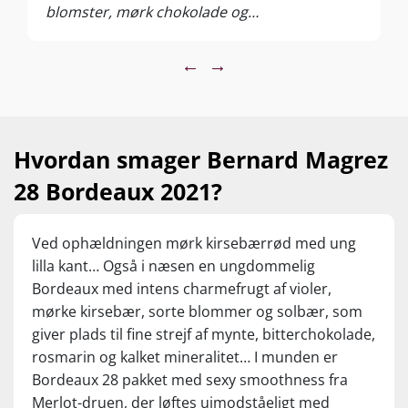
blomster, mørk chokolade og
middelhavsurter. I munden er den elegant og
har en god syre og fin frugtsødme – den er
←
→
perfekt til en bøf bearnaise. 1 stk 119,95 – v/ 6
fl. 69,95
Hvordan smager Bernard Magrez
28 Bordeaux 2021?
Ved ophældningen mørk kirsebærrød med ung
lilla kant… Også i næsen en ungdommelig
Bordeaux med intens charmefrugt af violer,
mørke kirsebær, sorte blommer og solbær, som
giver plads til fine strejf af mynte, bitterchokolade,
rosmarin og kalket mineralitet… I munden er
Bordeaux 28 pakket med sexy smoothness fra
Merlot-druen, der løftes uimodståeligt med