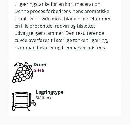
til gæringstanke for en kort maceration.
Denne proces forbedrer vinens aromatiske
profil. Den hvide most blandes derefter med
en lille procentdel rødvin og tilsættes
udvalgte gærstammer. Den resulterende
cuvée overføres til særlige tanke til gæring,
hvor man bevarer og fremhæver høstens
typiske aromaer. Når det ønskede
alkoholindhold og sukkerindhold er nået,
Druer
standses gæringen gennem nedkøling. Efter
Glera
en lagringsperiode på gæren er den
mousserende vin klar til aftapning.
Restsukkerindholdet pr. liter er 11 gram (tør).
Lagringtype
Ståltank