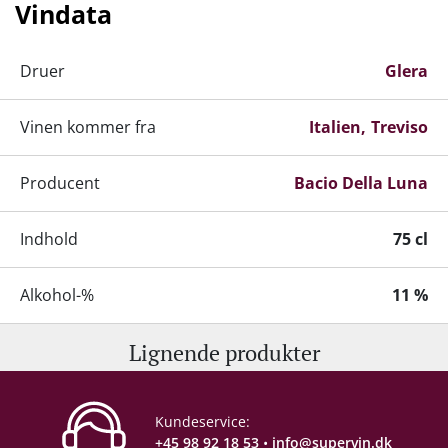
Vindata
Druer
Glera
Vinen kommer fra
Italien
Treviso
Producent
Bacio Della Luna
Indhold
75 cl
Alkohol-%
11 %
Lignende produkter
Servering
6-8°C
Gemmepotentiale
2-3 år fra høståret
Kundeservice:
+45 98 92 18 53
•
info@supervin.dk