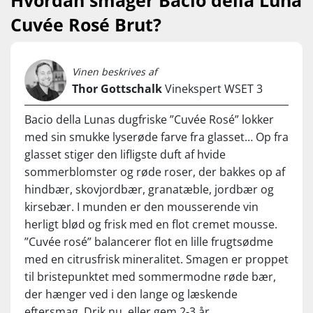
Cuvée Rosé Brut?
Vinen beskrives af
Thor Gottschalk
Vinekspert WSET 3
Bacio della Lunas dugfriske ”Cuvée Rosé” lokker
med sin smukke lyserøde farve fra glasset… Op fra
glasset stiger den lifligste duft af hvide
sommerblomster og røde roser, der bakkes op af
hindbær, skovjordbær, granatæble, jordbær og
kirsebær. I munden er den mousserende vin
herligt blød og frisk med en flot cremet mousse.
”Cuvée rosé” balancerer flot en lille frugtsødme
med en citrusfrisk mineralitet. Smagen er proppet
til bristepunktet med sommermodne røde bær,
der hænger ved i den lange og læskende
eftersmag. Drik nu, eller gem 2-3 år.