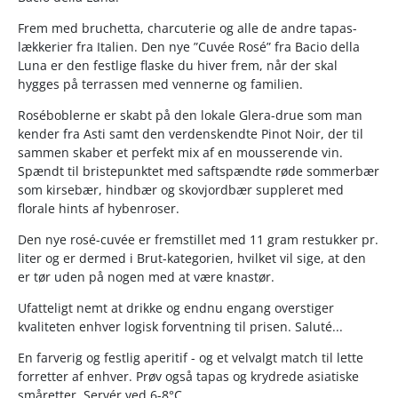
Frem med bruchetta, charcuterie og alle de andre tapas-
lækkerier fra Italien. Den nye ”Cuvée Rosé” fra Bacio della
Luna er den festlige flaske du hiver frem, når der skal
hygges på terrassen med vennerne og familien.
Roséboblerne er skabt på den lokale Glera-drue som man
kender fra Asti samt den verdenskendte Pinot Noir, der til
sammen skaber et perfekt mix af en mousserende vin.
Spændt til bristepunktet med saftspændte røde sommerbær
som kirsebær, hindbær og skovjordbær suppleret med
florale hints af hybenroser.
Den nye rosé-cuvée er fremstillet med 11 gram restukker pr.
liter og er dermed i Brut-kategorien, hvilket vil sige, at den
er tør uden på nogen med at være knastør.
Ufatteligt nemt at drikke og endnu engang overstiger
kvaliteten enhver logisk forventning til prisen. Saluté...
En farverig og festlig aperitif - og et velvalgt match til lette
forretter af enhver. Prøv også tapas og krydrede asiatiske
småretter. Servér ved 6-8°C