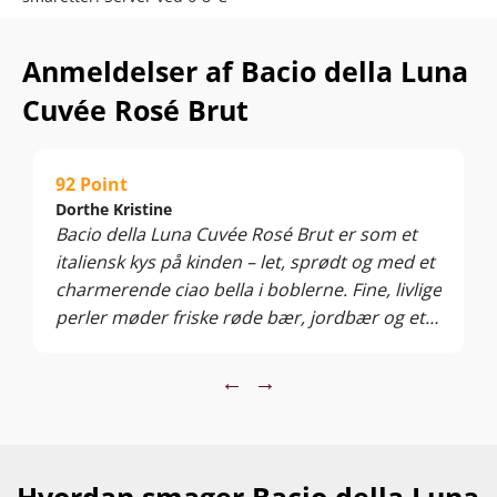
Anmeldelser af Bacio della Luna
Cuvée Rosé Brut
92 Point
Dorthe Kristine
Bacio della Luna Cuvée Rosé Brut er som et
italiensk kys på kinden – let, sprødt og med et
charmerende ciao bella i boblerne. Fine, livlige
perler møder friske røde bær, jordbær og et
strejf af citrus, holdt rank af en tør og elegant
finish. Lavet i klassisk brut-stil, så sødmen ikke
←
→
stjæler rampelyset fra friskheden. En rosé,
der gør hverdagen lidt mere festlig – også
uden en egentlig anledning.
Hvordan smager Bacio della Luna