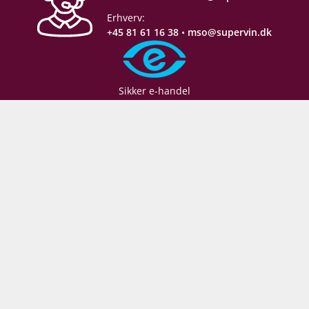
Lagring
Ståltank
Erhverv:
+45 81 61 16 38
•
mso@supervin.dk
Proptype
Champagnekork
Emballage
6 stk. papkasse
Sikker e-handel
Næringsindhold
Se producentens varedeklaration
her
Følg med backstage:
Allergener
Sulferdioxid/ Sulfitter
Vær den første til at
modtage vores
bedste