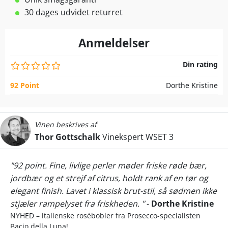
30 dages udvidet returret
Anmeldelser
Din rating
92 Point
Dorthe Kristine
Vinen beskrives af
Thor Gottschalk
Vinekspert WSET 3
"92 point. Fine, livlige perler møder friske røde bær,
jordbær og et strejf af citrus, holdt rank af en tør og
elegant finish. Lavet i klassisk brut-stil, så sødmen ikke
stjæler rampelyset fra friskheden. "
-
Dorthe Kristine
NYHED – italienske rosébobler fra Prosecco-specialisten
Bacio della Luna!