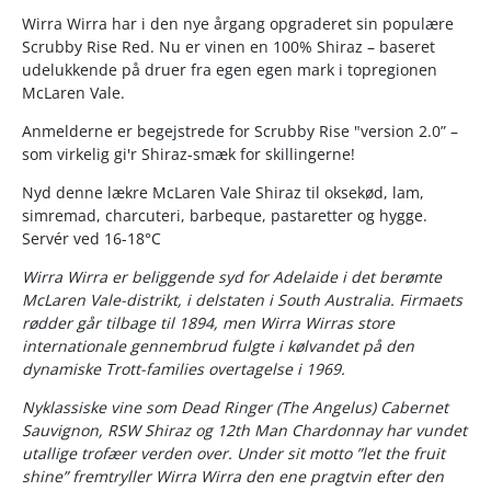
Wirra Wirra har i den nye årgang opgraderet sin populære
Scrubby Rise Red. Nu er vinen en 100% Shiraz – baseret
udelukkende på druer fra egen egen mark i topregionen
McLaren Vale.
Anmelderne er begejstrede for Scrubby Rise "version 2.0” –
som virkelig gi'r Shiraz-smæk for skillingerne!
Nyd denne lækre McLaren Vale Shiraz til oksekød, lam,
simremad, charcuteri, barbeque, pastaretter og hygge.
Servér ved 16-18°C
Wirra Wirra er beliggende syd for Adelaide i det berømte
McLaren Vale-distrikt, i delstaten i South Australia. Firmaets
rødder går tilbage til 1894, men Wirra Wirras store
internationale gennembrud fulgte i kølvandet på den
dynamiske Trott-families overtagelse i 1969.
Nyklassiske vine som Dead Ringer (The Angelus) Cabernet
Sauvignon, RSW Shiraz og 12th Man Chardonnay har vundet
utallige trofæer verden over. Under sit motto ”let the fruit
shine” fremtryller Wirra Wirra den ene pragtvin efter den