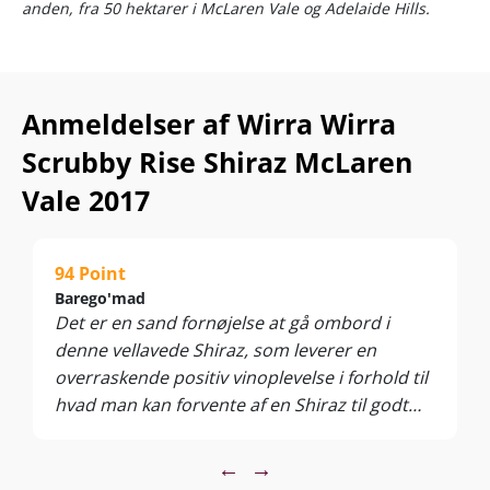
anden, fra 50 hektarer i McLaren Vale og Adelaide Hills.
Anmeldelser af Wirra Wirra
Scrubby Rise Shiraz McLaren
Vale 2017
94 Point
Barego'mad
Det er en sand fornøjelse at gå ombord i
denne vellavede Shiraz, som leverer en
overraskende positiv vinoplevelse i forhold til
hvad man kan forvente af en Shiraz til godt
hundrede kroner .. fyldig og velbalanceret
med en skøn tætpakket palette af mørke
←
→
bærfrugter, som får godt modspil af en