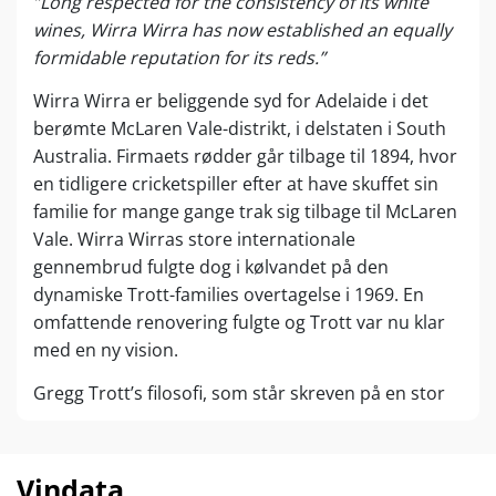
”Long respected for the consistency of its white
wines, Wirra Wirra has now established an equally
formidable reputation for its reds.”
Wirra Wirra er beliggende syd for Adelaide i det
berømte McLaren Vale-distrikt, i delstaten i South
Australia. Firmaets rødder går tilbage til 1894, hvor
en tidligere cricketspiller efter at have skuffet sin
familie for mange gange trak sig tilbage til McLaren
Vale. Wirra Wirras store internationale
gennembrud fulgte dog i kølvandet på den
dynamiske Trott-families overtagelse i 1969. En
omfattende renovering fulgte og Trott var nu klar
med en ny vision.
Gregg Trott’s filosofi, som står skreven på en stor
sten udenfor vingården, lyder:
"
Never give misery an even break, nor bad wine a
Vindata
second sip. You must be serious about quality,