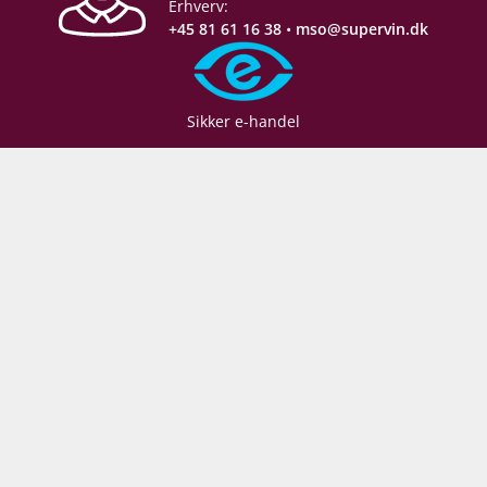
verden over. Under sit motto ”let the fruit shine”
Erhverv:
fremtryller Wirra Wirra den ene pragtvin efter den
+45 81 61 16 38
•
mso@supervin.dk
anden fra 50 hektar i McLaren Vale og Adelaide
Hills. Paul er nærmest besat af at bevare frugten og
bibeholde en fornemmelse af oprindelse af
Sikker e-handel
vindruerne.
Det udtryk får man ellers ikke når man træder ind i
deres ældgamle kældre, men der er intet gammelt
ved deres tilgang til vinproduktion. Paul og hans
Følg med backstage:
team sørger for at separere alle parceller i hele
processen, indtil sammenstikningen finder sted.
Det giver Paul og hans team en unik mulighed for
at følge parcellerne og deres udvikling fra årgang til
årgang.
Vær den første til at
Størstedelen af deres marker, og de marker, de får
modtage vores
bedste
leveret druer fra, ligger i McLaren Vale. De har dog
også marker i Adelaide Hills, som nogle steder har
tilbud