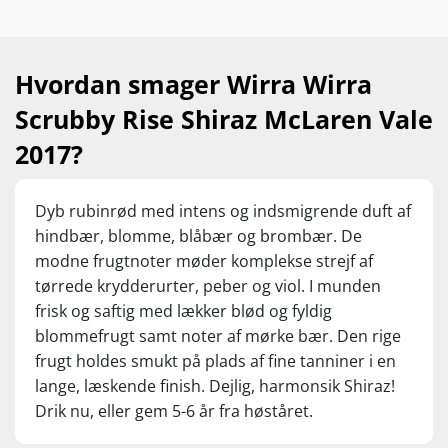
kærtegnende syre og cremede
lakridskrydrede tanniner, inden det hele
kulminerer i en flot finale med god længde ..
Hvordan smager Wirra Wirra
Jeg er fan af Shiraz – og Scrubby Rise! -
Scrubby Rise Shiraz McLaren Vale
vurderet ved en tilbudspris på 109,95 kr.
2017?
Dyb rubinrød med intens og indsmigrende duft af
hindbær, blomme, blåbær og brombær. De
modne frugtnoter møder komplekse strejf af
tørrede krydderurter, peber og viol. I munden
frisk og saftig med lækker blød og fyldig
blommefrugt samt noter af mørke bær. Den rige
frugt holdes smukt på plads af fine tanniner i en
lange, læskende finish. Dejlig, harmonsik Shiraz!
Drik nu, eller gem 5-6 år fra høståret.