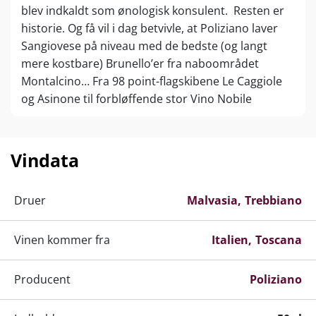
blev indkaldt som ønologisk konsulent. Resten er
historie. Og få vil i dag betvivle, at Poliziano laver
Sangiovese på niveau med de bedste (og langt
mere kostbare) Brunello’er fra naboområdet
Montalcino… Fra 98 point-flagskibene Le Caggiole
og Asinone til forbløffende stor Vino Nobile
normale. Ikke at forglemme den eventyrligt
frugtlækre Rosso di Montepulciano, der må
kandidere kraftigt til titlen som Polizianos
Vindata
allerbedste køb til prisen.
Parallelt med kvantespringet i kvalitet er Poliziano
Druer
Malvasia
Trebbiano
siden etableringen i 1961 vokset i størrelse fra 22 til
136 beplantede hektarer i Montepulciano-området.
Vinen kommer fra
Italien
Toscana
De højtliggende marker med stenet jordbund og
vulkansk ler giver optimale betingelser for dyrkning
Producent
Poliziano
af Sangiovese, men glemmes må absolut ikke
Polizianos Cru Classé-seriøse verdensklasse-