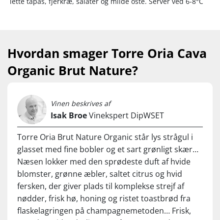
lette tapas, fjerkræ, salater og milde oste. Server ved 6-8°C
Hvordan smager Torre Oria Cava
Organic Brut Nature?
Vinen beskrives af
Isak Broe
Vinekspert DipWSET
Torre Oria Brut Nature Organic står lys strågul i
glasset med fine bobler og et sart grønligt skær…
Næsen lokker med den sprødeste duft af hvide
blomster, grønne æbler, saltet citrus og hvid
fersken, der giver plads til komplekse strejf af
nødder, frisk hø, honing og ristet toastbrød fra
flaskelagringen på champagnemetoden… Frisk,