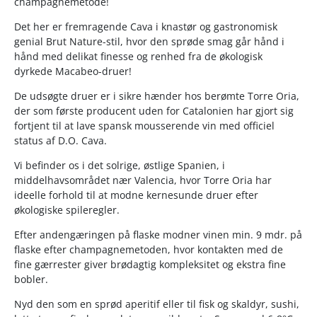
champagnemetode!
Det her er fremragende Cava i knastør og gastronomisk
genial Brut Nature-stil, hvor den sprøde smag går hånd i
hånd med delikat finesse og renhed fra de økologisk
dyrkede Macabeo-druer!
De udsøgte druer er i sikre hænder hos berømte Torre Oria,
der som første producent uden for Catalonien har gjort sig
fortjent til at lave spansk mousserende vin med officiel
status af D.O. Cava.
Vi befinder os i det solrige, østlige Spanien, i
middelhavsområdet nær Valencia, hvor Torre Oria har
ideelle forhold til at modne kernesunde druer efter
økologiske spileregler.
Efter andengæringen på flaske modner vinen min. 9 mdr. på
flaske efter champagnemetoden, hvor kontakten med de
fine gærrester giver brødagtig kompleksitet og ekstra fine
bobler.
Nyd den som en sprød aperitif eller til fisk og skaldyr, sushi,