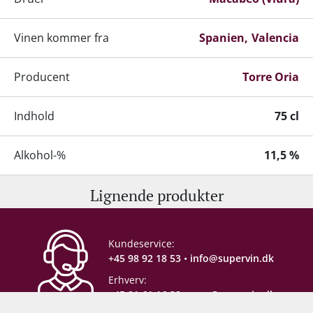
Vinen kommer fra
Spanien
Valencia
Producent
Torre Oria
Indhold
75 cl
Alkohol-%
11,5 %
Lignende produkter
Servering
6-8°C
Gemmepotentiale
2-3 år
Kundeservice:
+45 98 92 18 53
•
info@supervin.dk
Lagring
Ståltank
Flaskelagring
Erhverv:
+45 81 61 16 38
•
mso@supervin.dk
Proptype
Champagnekork