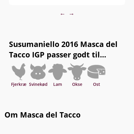
dejligt krydrede smag, der ender med en
lækker frugtsødme og afrundede tanniner.
←
→
Prisen for en flaske er helt okay - og for seks
flasker yderst attraktiv.
Susumaniello 2016 Masca del
Tacco IGP passer godt til...
Fjerkræ
Svinekød
Lam
Okse
Ost
Om Masca del Tacco