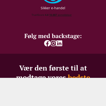
Sikker e-handel
Følg med backstage:
Vær den første til at
modtage vores
bedste
tilbud
Gå ikke glip af skarpe priser, spændende restpartier -
eller 100 DKK i velkomstrabat til nye modtagere