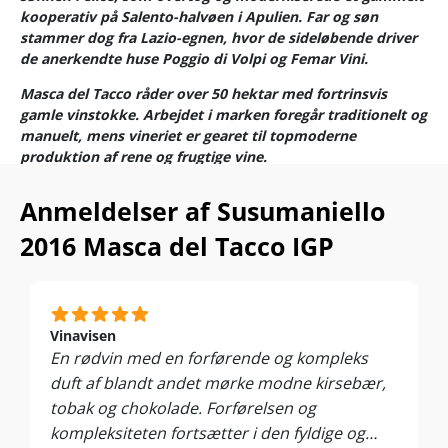
kooperativ på Salento-halvøen i Apulien. Far og søn
stammer dog fra Lazio-egnen, hvor de sideløbende driver
de anerkendte huse Poggio di Volpi og Femar Vini.
Masca del Tacco råder over 50 hektar med fortrinsvis
gamle vinstokke. Arbejdet i marken foregår traditionelt og
manuelt, mens vineriet er gearet til topmoderne
produktion af rene og frugtige vine.
Kvaliteten roses fortjent til skyerne af den italienske
Anmeldelser af Susumaniello
vinkritiker Luca Maroni, og Masca del Tacco lægger navn
til nogle af Supervins mest populære vine – heriblandt
2016 Masca del Tacco IGP
Lu’Li og Li Filitti.
Vinavisen
En rødvin med en forførende og kompleks
duft af blandt andet mørke modne kirsebær,
tobak og chokolade. Forførelsen og
kompleksiteten fortsætter i den fyldige og