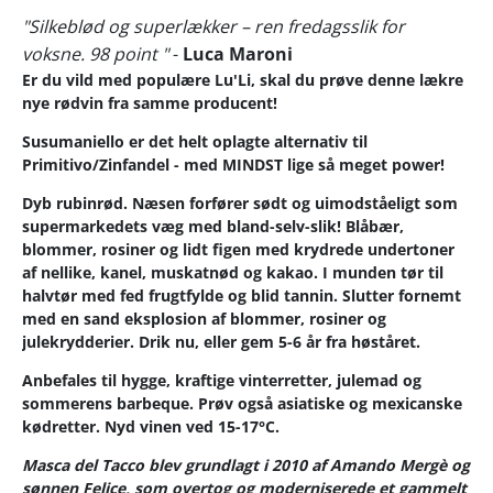
"Silkeblød og superlækker – ren fredagsslik for
voksne. 98 point "
-
Luca Maroni
Er du vild med populære Lu'Li, skal du prøve denne lækre
nye rødvin fra samme producent!
Susumaniello er det helt oplagte alternativ til
Primitivo/Zinfandel - med MINDST lige så meget power!
Dyb rubinrød. Næsen forfører sødt og uimodståeligt som
supermarkedets væg med bland-selv-slik! Blåbær,
blommer, rosiner og lidt figen med krydrede undertoner
af nellike, kanel, muskatnød og kakao. I munden tør til
halvtør med fed frugtfylde og blid tannin. Slutter fornemt
med en sand eksplosion af blommer, rosiner og
julekrydderier. Drik nu, eller gem 5-6 år fra høståret.
Anbefales til hygge, kraftige vinterretter, julemad og
sommerens barbeque. Prøv også asiatiske og mexicanske
kødretter. Nyd vinen ved 15-17°C.
Masca del Tacco blev grundlagt i 2010 af Amando Mergè og
sønnen Felice, som overtog og moderniserede et gammelt