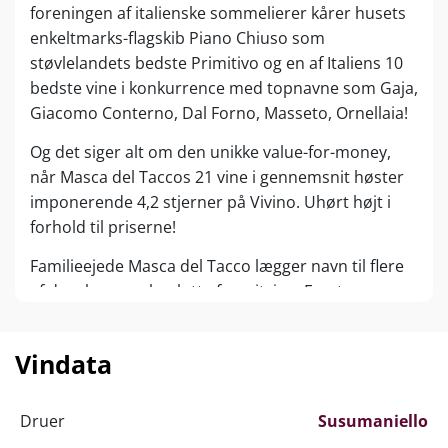
foreningen af italienske sommelierer kårer husets
enkeltmarks-flagskib Piano Chiuso som
støvlelandets bedste Primitivo og en af Italiens 10
bedste vine i konkurrence med topnavne som Gaja,
Giacomo Conterno, Dal Forno, Masseto, Ornellaia!
Og det siger alt om den unikke value-for-money,
når Masca del Taccos 21 vine i gennemsnit høster
imponerende 4,2 stjerner på Vivino. Uhørt højt i
forhold til priserne!
Familieejede Masca del Tacco lægger navn til flere
af danskernes absolutte favoritvine. Først og
fremmest Lu’Li i den bløde og generøse Amarone-
stil. Samme Lu’Li kan nu opleves som hvidvin og
Vindata
ikke mindst som ”Limited Edition” Primitivo med
imponerende 17,5 % alkohol.
Druer
Susumaniello
Vinhuset holder til i det solkyssede Apulien i den