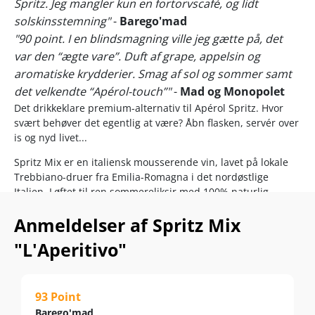
Spritz. Jeg mangler kun en fortorvscafé, og lidt
solskinsstemning"
-
Barego'mad
"90 point. I en blindsmagning ville jeg gætte på, det
var den “ægte vare”. Duft af grape, appelsin og
aromatiske krydderier. Smag af sol og sommer samt
det velkendte “Apérol-touch”"
-
Mad og Monopolet
Det drikkeklare premium-alternativ til Apérol Spritz. Hvor
svært behøver det egentlig at være? Åbn flasken, servér over
is og nyd livet...
Spritz Mix er en italiensk mousserende vin, lavet på lokale
Trebbiano-druer fra Emilia-Romagna i det nordøstlige
Italien. Løftet til ren sommereliksir med 100% naturlig
orangeskal fra solmodne sicilianske appelsiner.
Anmeldelser af Spritz Mix
Servér afkølet. Gerne med isterninger og festlig frisk
"L'Aperitivo"
appelsinskræl.
Spritz Mix går sin sejrsgang i Norge, Belgien, Holland,
Frankrig, Sverige – og er nu endelig landet i Danmark.
93 Point
Populariteten er så overvældende, at vinhuset Terre Cevico
Barego'mad