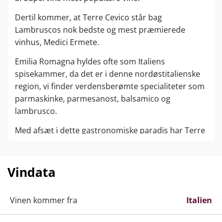
Dertil kommer, at Terre Cevico står bag
Lambruscos nok bedste og mest præmierede
vinhus, Medici Ermete.
Emilia Romagna hyldes ofte som Italiens
spisekammer, da det er i denne nordøstitalienske
region, vi finder verdensberømte specialiteter som
parmaskinke, parmesanost, balsamico og
lambrusco.
Med afsæt i dette gastronomiske paradis har Terre
Cevico siden opstarten i 1962 etableret sig blandt
Støvlelandets vigtigste vinproducenter med
eksport til 69 lande verden over.
Vindata
Vinen kommer fra
Italien