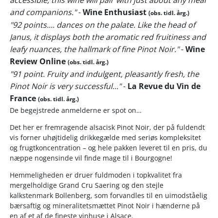
and companions."
-
Wine Enthusiast
(obs. tidl. årg.)
"92 points.... dances on the palate. Like the head of
Janus, it displays both the aromatic red fruitiness and
leafy nuances, the hallmark of fine Pinot Noir."
-
Wine
Review Online
(obs. tidl. årg.)
"91 point. Fruity and indulgent, pleasantly fresh, the
Pinot Noir is very successful..."
-
La Revue du Vin de
France
(obs. tidl. årg.)
De begejstrede anmelderne er spot on…
Det her er fremragende alsacisk Pinot Noir, der på fuldendt
vis forner uhøjtidelig drikkegælde med seriøs kompleksitet
og frugtkoncentration – og hele pakken leveret til en pris, du
næppe nogensinde vil finde mage til i Bourgogne!
Hemmeligheden er druer fuldmoden i topkvalitet fra
mergelholdige Grand Cru Saering og den stejle
kalkstenmark Bollenberg, som forvandles til en uimodståelig
bærsaftig og mineralitetsmættet Pinot Noir i hænderne på
en af et af de fineste vinhuse i Alsace.