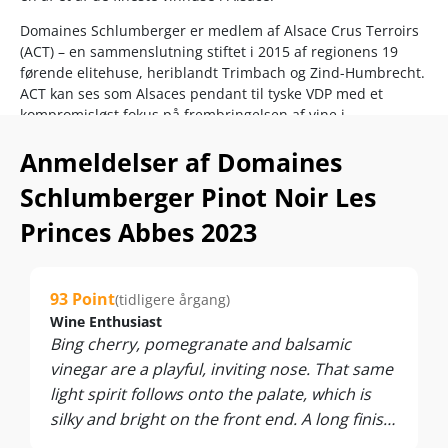
Domaines Schlumberger er medlem af Alsace Crus Terroirs
(ACT) – en sammenslutning stiftet i 2015 af regionens 19
førende elitehuse, heriblandt Trimbach og Zind-Humbrecht.
ACT kan ses som Alsaces pendant til tyske VDP med et
kompromisløst fokus på frembringelsen af vine i
verdensklasse… Og det smager du her!
Anmeldelser af Domaines
Flere og flere vinelskere får øjnene op for Alsaces
Schlumberger Pinot Noir Les
imponerende potentiale, når det gælder rødvin på Pinot
Noir. For nylig har både Robert Parker og James Suckling
Princes Abbes 2023
kvitteret med perfekte 100 point til en Pinot Noir fra
området – et klart bevis på, at Alsace ikke længere kun er
hvidvinsland.
93 Point
(tidligere årgang)
Når man ved, hvad dedikerede Bourgogne-fans er villige til
Wine Enthusiast
at betale for topanmeldt Pinot Noir, er det ikke
Bing cherry, pomegranate and balsamic
overraskende, at arealet med Pinot Noir i Alsace er steget
vinegar are a playful, inviting nose. That same
med hele 30 % over de seneste 20 år. Priserne vil med
light spirit follows onto the palate, which is
sikkerhed stige, men lige nu kan du stadig gøre fantastiske
køb som dette…
silky and bright on the front end. A long finish
takes a turn to the savory, with tobacco notes