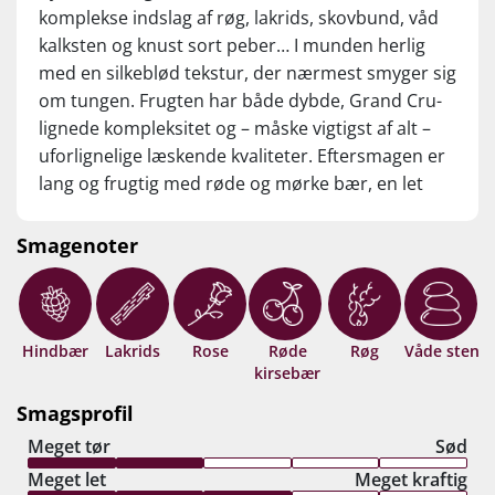
komplekse indslag af røg, lakrids, skovbund, våd
kalksten og knust sort peber… I munden herlig
med en silkeblød tekstur, der nærmest smyger sig
om tungen. Frugten har både dybde, Grand Cru-
lignede kompleksitet og – måske vigtigst af alt –
uforlignelige læskende kvaliteter. Eftersmagen er
lang og frugtig med røde og mørke bær, en let
røget pebernote samt et lille lakridsstrejf, mens
de fine tanniner og en kalket mineralitet giver
Smagenoter
struktur og elegance. Drik nu, eller gem 8–10 år
fra høståret.
Hindbær
Lakrids
Rose
Røde
Røg
Våde sten
kirsebær
Smagsprofil
Meget tør
Sød
Meget let
Meget kraftig