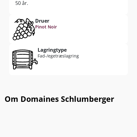
50 år.
Restsukkerindhold: 0,26 gram pr. liter (tør)
Druer
Syreindhold: 5,3 gram pr. liter
Pinot Noir
Alkohol: 12,5 %
Lagringtype
Fad-/egetræslagring
Om Domaines Schlumberger