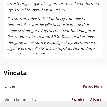
investering i nogle af regionens mest lovende, men
også mest krævende vinmarker.
Fra starten udviste Schlumberger nemlig en
bemærkelsesværdig vilje til at arbejde med de
stejle skråninger i Vogeserne, hvor hældningerne
flere steder når op mod 50 %. Disse marker blev
dengang anset som vanskelige at dyrke, men viste
sig at være ideelle til at lave topvine. Netop dette
tidlige fokus på højtliggende terroirs er en
væsentlig årsag til husets nuværende position.
Gennem 1800-tallet voksede ejendommen gradvist,
Vindata
men udviklingen blev gentagne gange udfordret af
de politiske omvæltninger i Alsace – fra skiftende
Druer
Pinot Noir
nationalt tilhørsforhold til ødelæggelser under
verdenskrigene. Især i begyndelsen af det 20.
Vinen kommer fra
århundrede spillede Ernest Schlumberger – en af
Frankrig
Alsace
efterkommerne og nøglefiguererne i domænets