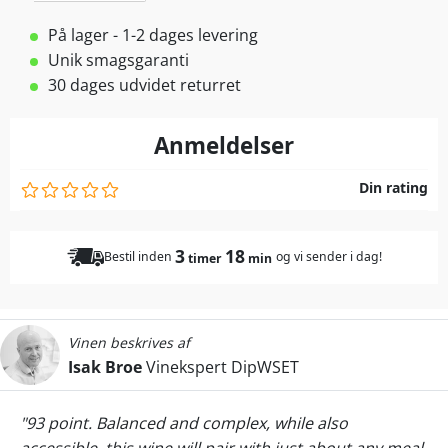
På lager - 1-2 dages levering
Unik smagsgaranti
30 dages udvidet returret
Anmeldelser
Din rating
3
18
Bestil inden
og vi sender i dag!
timer
min
Vinen beskrives af
Isak Broe
Vinekspert DipWSET
"93 point. Balanced and complex, while also
accessible, this wine will pair with just about any meal