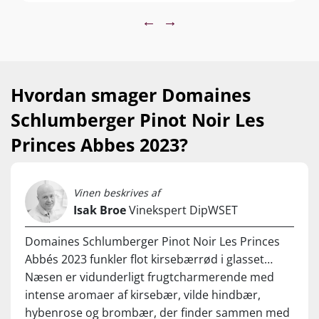
Vi er tildelt 40 kasser af denne slubrende saftige Pinot Noir –
and fine-grained tannins lingering. Balanced
et fremragende glas leveret til nærmest fornærmende
←
→
attraktiv pris!
and complex, while also accessible, this wine
will pair with just about any meal and
…
companions.
Nyd den som hyggevin eller til steaks, saftigt andebryst,
Hvordan smager Domaines
stegt tun og laks, fuglevildt, charcuteri, svampe og cremede
oste. Servér ved 14-17°C
Schlumberger Pinot Noir Les
Princes Abbes 2023?
Vinen beskrives af
Isak Broe
Vinekspert DipWSET
Domaines Schlumberger Pinot Noir Les Princes
Abbés 2023 funkler flot kirsebærrød i glasset…
Næsen er vidunderligt frugtcharmerende med
intense aromaer af kirsebær, vilde hindbær,
hybenrose og brombær, der finder sammen med