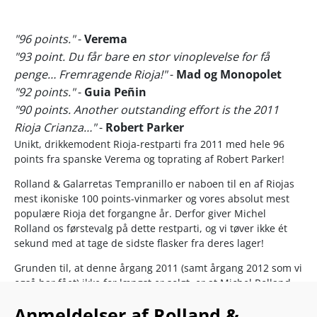
"96 points."
-
Verema
"93 point. Du får bare en stor vinoplevelse for få
penge… Fremragende Rioja!"
-
Mad og Monopolet
"92 points."
-
Guia Peñin
"90 points. Another outstanding effort is the 2011
Rioja Crianza…"
-
Robert Parker
Unikt, drikkemodent Rioja-restparti fra 2011 med hele 96
points fra spanske Verema og toprating af Robert Parker!
Rolland & Galarretas Tempranillo er naboen til en af Riojas
mest ikoniske 100 points-vinmarker og vores absolut mest
populære Rioja det forgangne år. Derfor giver Michel
Rolland os førstevalg på dette restparti, og vi tøver ikke ét
sekund med at tage de sidste flasker fra deres lager!
Grunden til, at denne årgang 2011 (samt årgang 2012 som vi
også har fået) ikke for længst er solgt, er at Michel Rolland
og Javier Galaretta for mange år siden besluttede at holde et
Anmeldelser af Rolland &
lille antal flasker tilbage for at vise, hvor flotte de ville blive