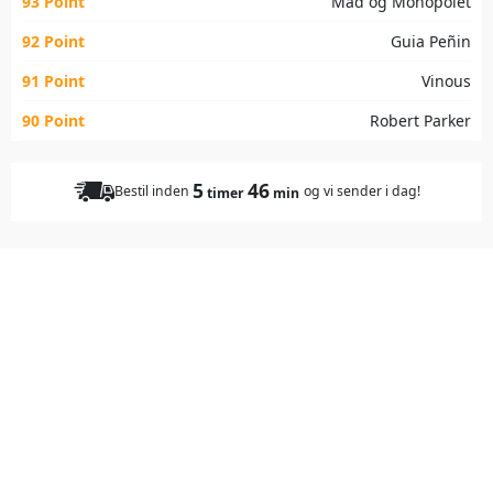
93 Point
Mad og Monopolet
92 Point
Guia Peñin
91 Point
Vinous
90 Point
Robert Parker
5
46
Bestil inden
og vi sender i dag!
timer
min