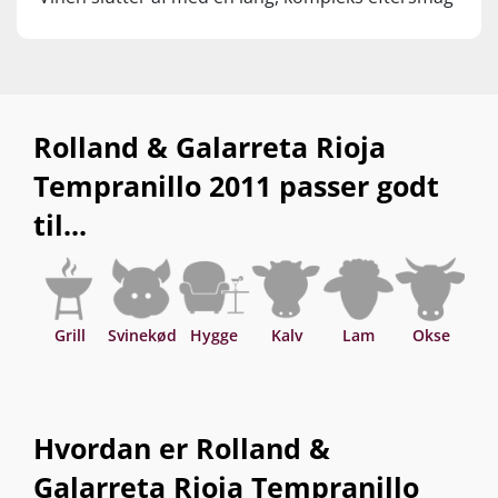
af tørrede krydderurter, lakrids og kakao. Vinen er
perfekt drikkemoden nu, men kan gemmes 10-15
år fra høståret.
Rolland & Galarreta Rioja
Tempranillo 2011 passer godt
til...
Grill
Svinekød
Hygge
Kalv
Lam
Okse
Hvordan er Rolland &
Galarreta Rioja Tempranillo