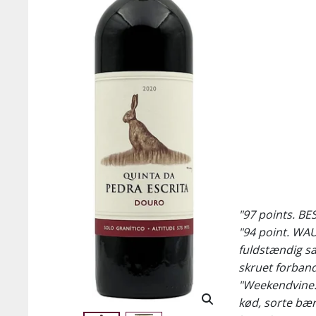
"97 points. B
"94 point. WA
fuldstændig sa
skruet forban
"Weekendvine:
kød, sorte bær