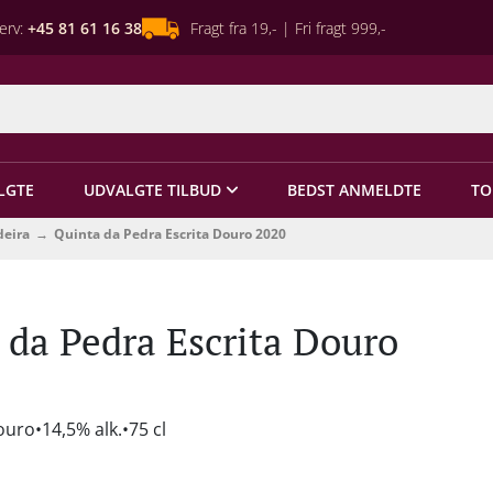
erv:
+45 81 61 16 38
Fragt fra 19,- | Fri fragt 999,-
LGTE
UDVALGTE TILBUD
BEDST ANMELDTE
TO
deira
Quinta da Pedra Escrita Douro 2020
 da Pedra Escrita Douro
ouro
14,5% alk.
75 cl