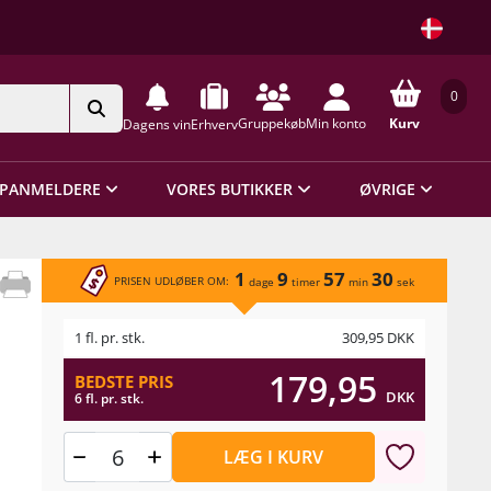
0
Gruppekøb
Min konto
Kurv
Dagens vin
Erhverv
PANMELDERE
VORES BUTIKKER
ØVRIGE
1
9
57
30
PRISEN UDLØBER OM:
dage
timer
min
sek
1 fl. pr. stk.
309,95
DKK
179,95
BEDSTE PRIS
DKK
6 fl. pr. stk.
LÆG I KURV