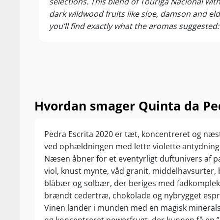
selections. This blend of Touriga Nacional wit
“When it comes
dark wildwood fruits like sloe, damson and e
wines – the Pl
you’ll find exactly what the aromas suggested:
determine the 
Intense, brightly focussed and fruit-bonded aci
18,250 wines j
Sammenligninge
Druerne til "R
ad samme flod
vinområde...
Hvordan smager Quinta da Ped
Rui Madeira la
høje granitmar
Pedra Escrita 2020 er tæt, koncentreret og næs
Toro og Ribera 
ved ophældningen med lette violette antydninge
krydderi og mi
Næsen åbner for et eventyrligt duftunivers af 
til prisen.
viol, knust mynte, våd granit, middelhavsurter
blåbær og solbær, der beriges med fadkomplek
Aldrig har Ped
brændt cedertræ, chokolade og nybrygget espr
begynder nu!
Vinen lander i munden med en magisk minerals
Nyd den til gri