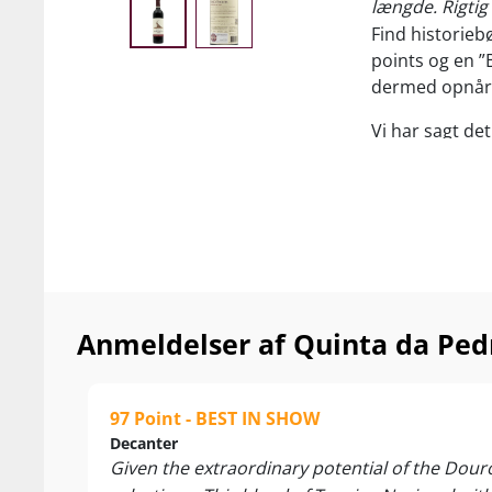
længde. Rigtig 
Find historieb
points og en ”B
dermed opnår 
Vi har sagt de
er Dourodalen
dyrere vine fr
Fun fact
. Inge
liste, som er 
Awards, som i 
I dette selska
Anmeldelser af Quinta da Pedr
Champagne fra
1er Cru Pomma
bedømte (og en
97 Point - BEST IN SHOW
præstationen 
Decanter
Given the extraordinary potential of the Douro
Så svært er de