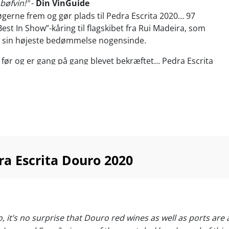
bøfvin!"
-
Din VinGuide
øgerne frem og gør plads til Pedra Escrita 2020… 97
est In Show”-kåring til flagskibet fra Rui Madeira, som
sin højeste bedømmelse nogensinde.
t før og er gang på gang blevet bekræftet… Pedra Escrita
s bedste rødvin og kan nemt konkurrere med 3-4 gange
a berømte Ribera del Duero.
n Ribera del Duero nåede den eksklusive ”Best In Show”-
forbeholdt årets 50 bedste vine ved Decanter World Wine
2023 tæller mere end 18.000 vine.
b finder man blandt andet Möet et Chandons Vintage
a Escrita Douro 2020
 1999 til 2000 kroner, Penfolds kult-Chardonnay samt
rd… Pedra Escrita er ligesom sidste årgang den bedst
este) portugisiske rødvin på listen. Denne gang er
bare toppet med en endnu vildere bedømmelse.
, it’s no surprise that Douro red wines as well as ports are 
t at blive ”Best In Show”