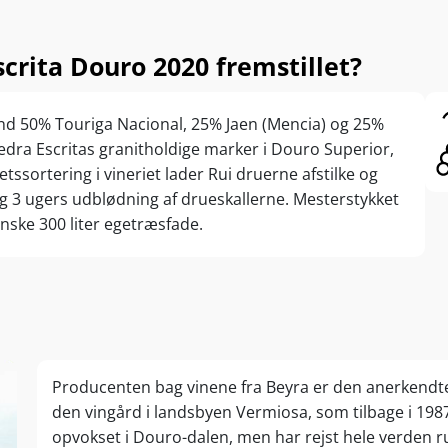
crita Douro 2020 fremstillet?
end 50% Touriga Nacional, 25% Jaen (Mencia) og 25%
edra Escritas granitholdige marker i Douro Superior,
tssortering i vineriet lader Rui druerne afstilke og
 3 ugers udblødning af drueskallerne. Mesterstykket
ske 300 liter egetræsfade.
Producenten bag vinene fra Beyra er den anerkendt
den vingård i landsbyen Vermiosa, som tilbage i 198
opvokset i Douro-dalen, men har rejst hele verden r