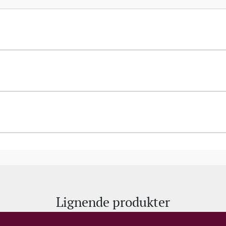
familiejet vinhus. Samtidigt ejer han 12 hektar på Q
bliver lavet enkeltmarksvine. Det stopper ikke der. 
Castello d’Alba, som var hans første serie, han fr
fra Douro D.O.
En mand som er født af landet og lever og ånder af 
foregår i både Douro såvel som Beira.
Lignende produkter