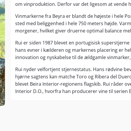
om vinproduktion. Derfor var det ligesom at vende h
Vinmarkerne fra Beyra er blandt de højeste i hele Por
sted med beliggenhed i hele 750 meters højde. Varm
morgener, hvilket giver druerne optimal balance mel
Rui er siden 1987 blevet en portugisisk superstjern
hans evner i kælderen og markernes placering er he
innovation og nyskabelse til de ældgamle vinmarker,
Rui nyder velfortjent stjernestatus. Hans rødvine bev
hjørne sagtens kan matche Toro og Ribera del Duero
blevet Beira Interior-regionens flagskib. Rui råder 
Interior D.O., hvorfra han producerer vine til serien 
Foruden vinene fra Beyra producerer Rui vine fra Do
vinregion. Douro-floden glider igennem hele regionen o
anvendes i portvin såvel som i bordvin. I samme reg
Rui har 17 hektarer på Quinta da Pedra Escrita. Vinhu