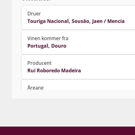
Druer
Touriga Nacional
Sousão
Jaen / Mencia
Vinen kommer fra
Portugal
Douro
Producent
Rui Roboredo Madeira
Årgang
2020
Indhold
75 cl