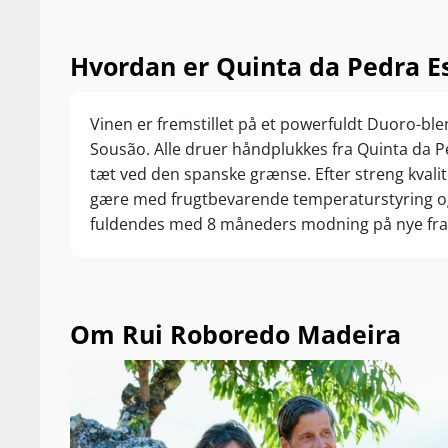
Hvordan er Quinta da Pedra Es
Vinen er fremstillet på et powerfuldt Duoro-bl
Sousão. Alle druer håndplukkes fra Quinta da P
tæt ved den spanske grænse. Efter streng kvalite
gære med frugtbevarende temperaturstyring og
fuldendes med 8 måneders modning på nye fran
Om Rui Roboredo Madeira