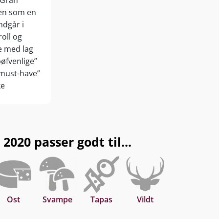
”Gran
 oste. Server ved 16-18°C
men som en
ndgår i
roll og
e med lag
bøfvenlige”
 ”must-have”
ke
15 år fra
2020 passer godt til...
Ost
Svampe
Tapas
Vildt