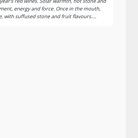
 year’s red wines. Solar warmth, hot stone and
ement, energy and force. Once in the mouth,
 with suffused stone and fruit flavours.
, subdued and accessible.