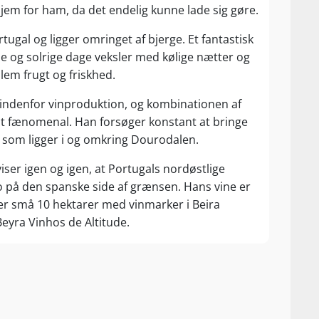
jem for ham, da det endelig kunne lade sig gøre.
tugal og ligger omringet af bjerge. Et fantastisk
e og solrige dage veksler med kølige nætter og
lem frugt og friskhed.
e indenfor vinproduktion, og kombinationen af
lt fænomenal. Han forsøger konstant at bringe
 som ligger i og omkring Dourodalen.
iser igen og igen, at Portugals nordøstlige
 på den spanske side af grænsen. Hans vine er
over små 10 hektarer med vinmarker i Beira
Beyra Vinhos de Altitude.
uro D.O. som er verdens ældste officielle
g giver liv til alle de vinstokke, hvis druer
ion ligger underregionen Douro Superior, hvor
set er i Ruis hænder blevet til et 8. generations