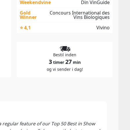
Weekendvine
Din VinGuide
Gold
Concours International des
Winner
Vins Biologiques
⭐ 4,1
Vivino
Bestil inden
3
27
timer
min
og vi sender i dag!
"BES
Decan
a regular feature of our Top 50 Best in Show