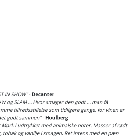
EST IN SHOW"
-
Decanter
UW og SLAM … Hvor smager den godt … man få
mme tilfredsstillelse som tidligere gange, for vinen er
det godt sammen"
-
Houlberg
 Mørk i udtrykket med animalske noter. Masser af rødt
, tobak og vanilje i smagen. Ret intens med en pæn