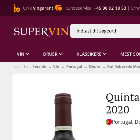
Unik
vingaranti
Kundeservice:
+45 98 92 18 53
| Erhv
VIN
DRUER
KLASSIKERE
MEST SO
Du er her:
Forside
Vin
Portugal
Douro
Rui Roboredo Ma
Quinta
2020
Portugal, D