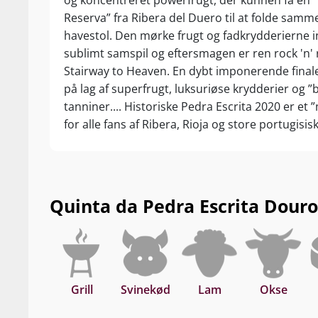
og koncentreret powerfrugt, der kunnen få en 
BBQ og lagrede
Reserva” fra Ribera del Duero til at folde sam
havestol. Den mørke frugt og fadkrydderierne i
sublimt samspil og eftersmagen er ren rock 'n' 
Stairway to Heaven. En dybt imponerende final
på lag af superfrugt, luksuriøse krydderier og ”
tanniner.... Historiske Pedra Escrita 2020 er et
for alle fans af Ribera, Rioja og store portugisis
powervine. Sikke en bedrift! Drik nu, eller gem +
høståret.
Quinta da Pedra Escrita Douro 
Grill
Svinekød
Lam
Okse