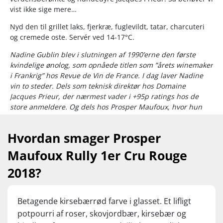
vist ikke sige mere…
Nyd den til grillet laks, fjerkræ, fuglevildt, tatar, charcuteri
og cremede oste. Servér ved 14-17°C.
Nadine Gublin blev i slutningen af 1990’erne den første
kvindelige ønolog, som opnåede titlen som ”årets winemaker
i Frankrig” hos Revue de Vin de France. I dag laver Nadine
vin to steder. Dels som teknisk direktør hos Domaine
Jacques Prieur, der nærmest vader i +95p ratings hos de
store anmeldere. Og dels hos Prosper Maufoux, hvor hun
som fast ønologisk konsulent arbejder tæt sammen med den
daglige winemaker. Nadines suveræne bourgogner kendes
Hvordan smager Prosper
bl.a. på deres rige frugtfylde, da hun foretrækker at arbejde
med relativt sent høstede druer.
Maufoux Rully 1er Cru Rouge
2018?
Betagende kirsebærrød farve i glasset. Et lifligt
potpourri af roser, skovjordbær, kirsebær og