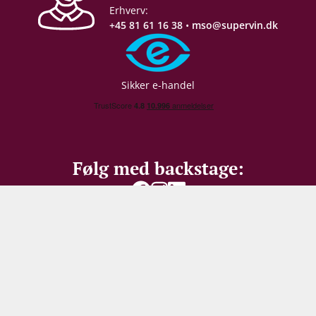
Emballage
6 stk. papkasse
Erhverv:
+45 81 61 16 38
•
mso@supervin.dk
Sikker e-handel
Følg med backstage:
Vær den første til at
modtage vores
bedste