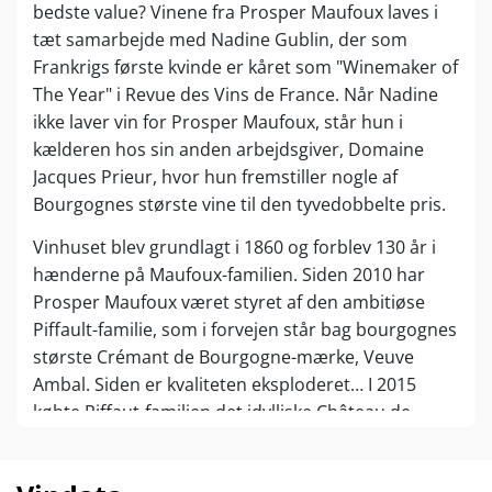
bedste value? Vinene fra Prosper Maufoux laves i
tæt samarbejde med Nadine Gublin, der som
Frankrigs første kvinde er kåret som "Winemaker of
The Year" i Revue des Vins de France. Når Nadine
ikke laver vin for Prosper Maufoux, står hun i
kælderen hos sin anden arbejdsgiver, Domaine
Jacques Prieur, hvor hun fremstiller nogle af
Bourgognes største vine til den tyvedobbelte pris.
Vinhuset blev grundlagt i 1860 og forblev 130 år i
hænderne på Maufoux-familien. Siden 2010 har
Prosper Maufoux været styret af den ambitiøse
Piffault-familie, som i forvejen står bag bourgognes
største Crémant de Bourgogne-mærke, Veuve
Ambal. Siden er kvaliteten eksploderet… I 2015
købte Piffaut-familien det idylliske Château de
Saint-Aubin (inklusive topmarker i Meursault og
Criots-Bâtard-Montrachet!), og slottet har siden