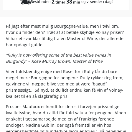
2
38
Bestil inden
og vi sender i dag!
timer
min
På jagt efter mest mulig Bourgogne-value, men i tvivl om,
hvor du finder den? Træt af at betale skyhøje Volnay-priser?
Vi har et svar klar til dig fra en Master of Wine, der allerede
har opdaget guldet…
“Rully is now offering some of the best value wines in
Burgundy” – Rose Murray Brown, Master of Wine
Vi er fuldstændig enige med Rose, for i Rully får du bare
meget mere Bourgogne for pengene. Rully rykker dog frem,
og vinene vil næppe blive ved med at være ’’bagud’’
prismæssigt... Så nyd, at du lidt endnu kan få vin af Volnay-
kvalitet til en så slagkraftig pris!
Prosper Maufoux er kendt for deres i forvejen prisvenlige
kvalitetsvine, hvor du altid får fuld valuta for pengene. Vinen
er skabt i tæt samarbejde med en af Frankrigs førende
ønologer, Nadine Gublin, der også fremstiller vin hos
verdensberømte og hundedyre Jacques Prieur. Så behøver vi