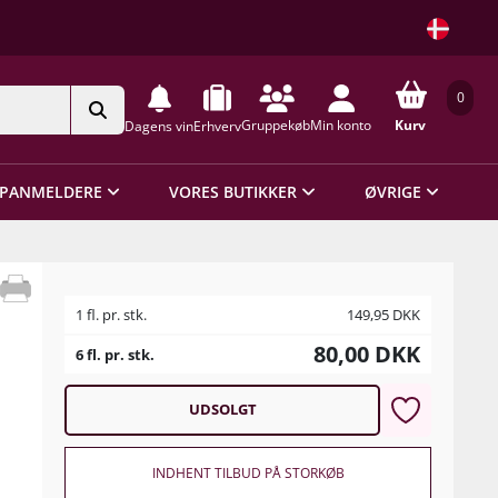
0
Gruppekøb
Min konto
Kurv
Dagens vin
Erhverv
PANMELDERE
VORES BUTIKKER
ØVRIGE
1 fl. pr. stk.
149,95
DKK
80,00
DKK
6 fl. pr. stk.
UDSOLGT
INDHENT TILBUD PÅ STORKØB