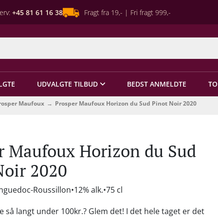
erv:
+45 81 61 16 38
Fragt fra 19,- | Fri fragt 999,-
LGTE
UDVALGTE TILBUD
BEDST ANMELDTE
TO
rosper Maufoux
Prosper Maufoux Horizon du Sud Pinot Noir 2020
r Maufoux Horizon du Sud
Noir 2020
anguedoc-Roussillon
12% alk.
75 cl
så langt under 100kr.? Glem det! I det hele taget er det