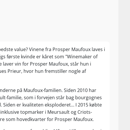
dste value? Vinene fra Prosper Maufoux laves i
gs første kvinde er kåret som "Winemaker of
 laver vin for Prosper Maufoux, står hun i
s Prieur, hvor hun fremstiller nogle af
hænderne på Maufoux-familien. Siden 2010 har
ult-familie, som i forvejen står bag bourgognes
Siden er kvaliteten eksploderet… I 2015 købte
 (inklusive topmarker i Meursault og Criots-
gere som hovedkvarter for Prosper Maufoux.