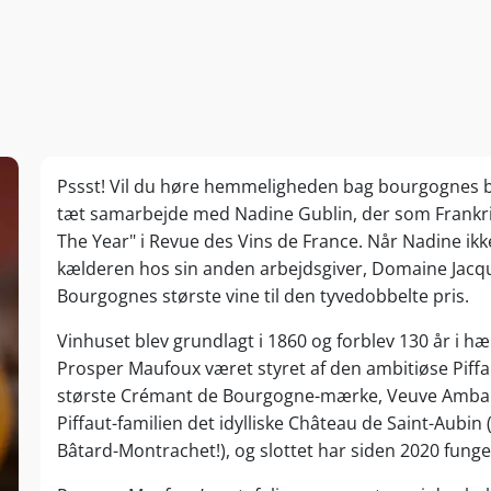
Pssst! Vil du høre hemmeligheden bag bourgognes be
tæt samarbejde med Nadine Gublin, der som Frankri
The Year" i Revue des Vins de France. Når Nadine ikke
kælderen hos sin anden arbejdsgiver, Domaine Jacque
Bourgognes største vine til den tyvedobbelte pris.
Vinhuset blev grundlagt i 1860 og forblev 130 år i 
Prosper Maufoux været styret af den ambitiøse Piffa
største Crémant de Bourgogne-mærke, Veuve Ambal. 
Piffaut-familien det idylliske Château de Saint-Aubin
Bâtard-Montrachet!), og slottet har siden 2020 fun