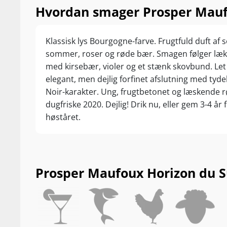
Hvordan smager Prosper Maufo
Klassisk lys Bourgogne-farve. Frugtfuld duft af s
sommer, roser og røde bær. Smagen følger læk
med kirsebær, violer og et stænk skovbund. Let
elegant, men dejlig forfinet afslutning med tyde
Noir-karakter. Ung, frugtbetonet og læskende r
dugfriske 2020. Dejlig! Drik nu, eller gem 3-4 år 
høståret.
Prosper Maufoux Horizon du Sud