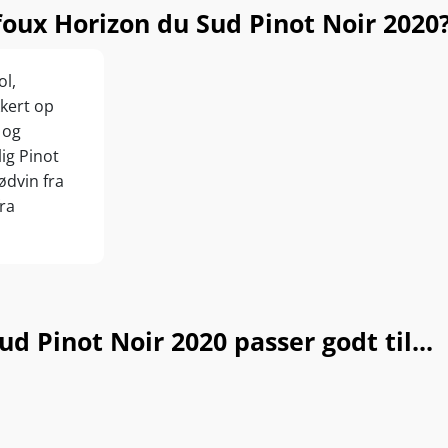
ux Horizon du Sud Pinot Noir 2020
ol,
kert op
 og
lig Pinot
ødvin fra
fra
 Pinot Noir 2020 passer godt til...