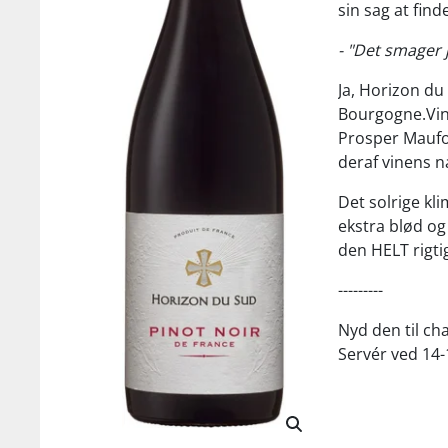
sin sag at find
- "Det smager 
Ja, Horizon du
Bourgogne.Vin
Prosper Maufou
deraf vinens n
Det solrige kl
ekstra blød og 
den HELT rigtig
---------
Nyd den til ch
Servér ved 14