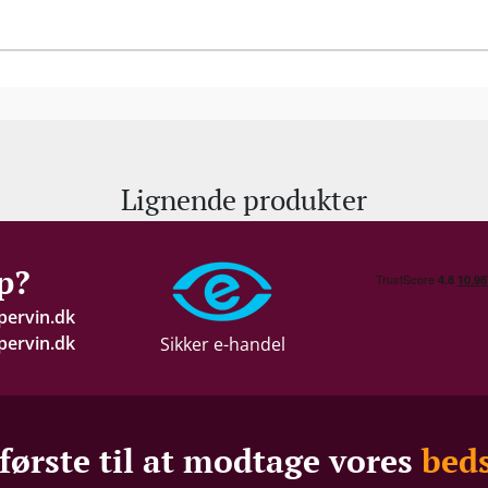
Lignende produkter
p?
pervin.dk
ervin.dk
Sikker e-handel
første til at modtage vores
beds