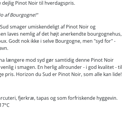
e dejlig Pinot Noir til hverdagspris.
jo af Bourgogne!"
 Sud smager umiskendeligt af Pinot Noir og
en laves nemlig af det højt anerkendte bourgognehus,
x. Godt nok ikke i selve Bourgogne, men "syd for" -
avn.
ima længere mod syd gør samtidig denne Pinot Noir
venlig i smagen. En herlig allrounder - i god kvalitet - til
e pris. Horizon du Sud er Pinot Noir, som alle kan lide!
arcuteri, fjerkræ, tapas og som forfriskende hyggevin.
-17°C