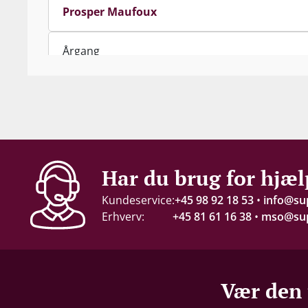
Prosper Maufoux
Årgang
2020
Indhold
75 cl
Alkohol-%
Har du brug for hjæl
12 %
Kundeservice:
+45 98 92 18 53
•
info@su
Erhverv:
+45 81 61 16 38
•
mso@sup
Servering
14-17 °C
Gemmepotentiale
Vær den 
3-4 år fra høståret