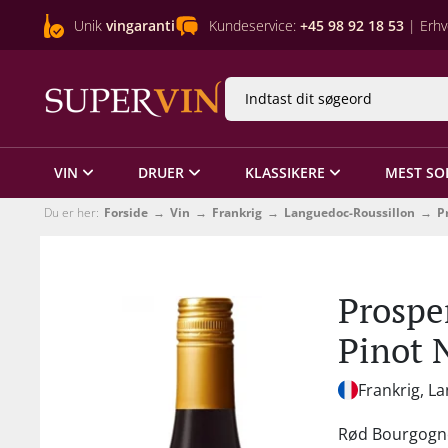
Unik
vingaranti
Kundeservice:
+45 98 92 18 53
| Erhv
VIN
DRUER
KLASSIKERE
MEST SO
Du er her:
Forside
Vin
Frankrig
Languedoc-Roussillon
P
Prospe
Pinot 
Frankrig, L
Rød Bourgogne 