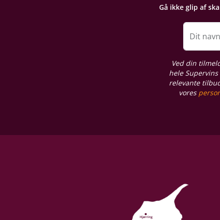
Gå ikke glip af sk
Proptype
Skruelåg
Dit nav
Ved din tilmel
hele Supervins 
relevante tilbu
vores
person