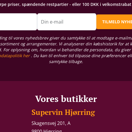
arpe priser, spændende restpartier - eller 100 DKK i velkomstraba
n
Din e-mail
TILMELD NYH
ding til vores nyhedsbrev giver du samtykke til at modtage e-mailm
sortiment og arrangementer. Vi analyserer din købshistorik for at
d. For oplysning om, hvordan vi behandler de persondata, du giver
datapolitik her
. Du kan til enhver tid tilpasse dine præferencer el
samtykke tilbage.
Vores butikker
Supervin Hjørring
Skagensvej 201, A
9800 Hjørring