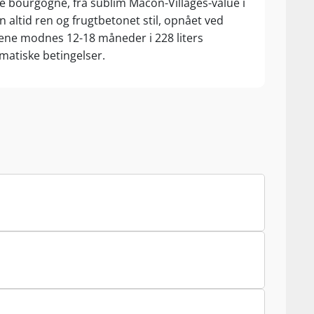
e bourgogne, fra sublim Mâcon-Villages-value i
n altid ren og frugtbetonet stil, opnået ved
inene modnes 12-18 måneder i 228 liters
matiske betingelser.
foux’ produkter på ingen måde standardiserede:
 således nøje druernes herkomst samt årgangens