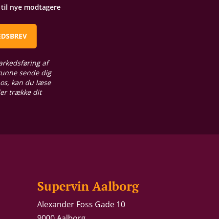
t til nye modtagere
EDSBREV
arkedsføring af
 kunne sende dig
 os, kan du læse
ler trække dit
Supervin Aalborg
Alexander Foss Gade 10
9000 Aalborg