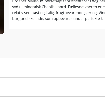
Prosper Maufoux’ portefølje repræsenterer i dag hel
syd til mineralsk Chablis i nord. Fællesnævneren er e
relativ sen høst og kølig, frugtbevarende gæring. V
burgundiske fade, som opbevares under perfekte kli
Trods sin bredt favnende portefølje er Prosper Mau
fadenes alder, herkomst og ristningsgrad tilpasses
karakteristika.