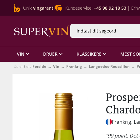
Unik
vingaranti
Kundeservice:
+45 98 92 18 53
| Erhv
VIN
DRUER
KLASSIKERE
MEST SO
Du er her:
Forside
Vin
Frankrig
Languedoc-Roussillon
P
Prospe
Chard
Frankrig, L
"90 point. Det e