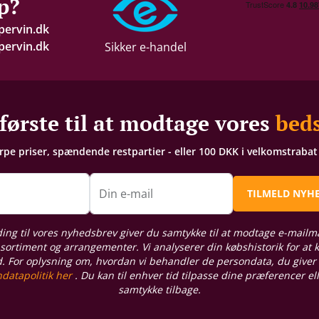
p?
pervin.dk
ervin.dk
Sikker e-handel
første til at modtage vores
beds
arpe priser, spændende restpartier - eller 100 DKK i velkomstraba
n
Din e-mail
TILMELD NYH
ding til vores nyhedsbrev giver du samtykke til at modtage e-mailm
sortiment og arrangementer. Vi analyserer din købshistorik for at
d. For oplysning om, hvordan vi behandler de persondata, du giver
datapolitik her
. Du kan til enhver tid tilpasse dine præferencer el
samtykke tilbage.