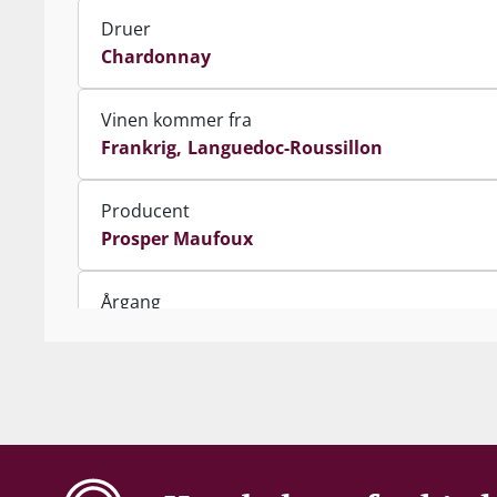
Druer
Chardonnay
Vinen kommer fra
Frankrig
Languedoc-Roussillon
Producent
Prosper Maufoux
Årgang
2020
Indhold
75 cl
Alkohol-%