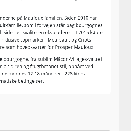
hænderne på Maufoux-familien. Siden 2010 har
ult-familie, som i forvejen står bag bourgognes
Siden er kvaliteten eksploderet… I 2015 købte
 (inklusive topmarker i Meursault og Criots-
gere som hovedkvarter for Prosper Maufoux.
e bourgogne, fra sublim Mâcon-Villages-value i
n altid ren og frugtbetonet stil, opnået ved
inene modnes 12-18 måneder i 228 liters
matiske betingelser.
foux’ produkter på ingen måde standardiserede:
 således nøje druernes herkomst samt årgangens