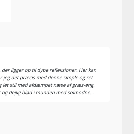
der ligger op til dybe refleksioner. Her kan
ar jeg det præcis med denne simple og ret
og let stil med afdæmpet næse af græs-eng,
vtør og dejlig blød i munden med solmodne
, der lokker til endnu en mundfuld. En frisk
las til prisen, ordinær sydfransk forbrugervin