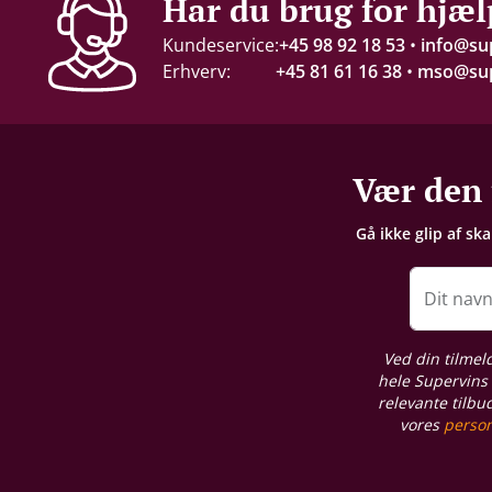
Har du brug for hjæl
13 %
Kundeservice:
+45 98 92 18 53
•
info@su
Erhverv:
+45 81 61 16 38
•
mso@sup
Servering
8-12°C
Gemmepotentiale
Vær den 
3-4 år fra høståret
Gå ikke glip af sk
Proptype
Skruelåg
Dit nav
Emballage
Ved din tilmel
6 stk. papkasse
hele Supervins 
relevante tilbu
vores
person