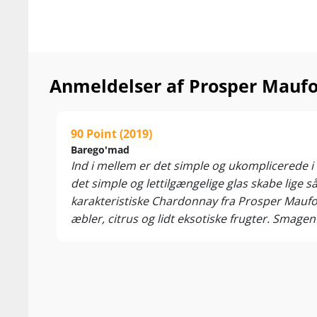
Anmeldelser af Prosper Mauf
90 Point (2019)
Barego'mad
Ind i mellem er det simple og ukomplicerede i l
det simple og lettilgængelige glas skabe lige
karakteristiske Chardonnay fra Prosper Maufou
æbler, citrus og lidt eksotiske frugter. Smage
aromaer af citrus, lime, honning og ananas, so
kaloriefattig Chardonnay til hverdagshygge og 
uden stjernenykker lige til at gå ombord i. Skål