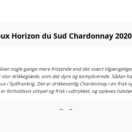
oux Horizon du Sud Chardonnay 2020
ivet nogle gange mere fristende end det svært tilgængelige, 
 så stor drikkeglæde, som det dyre og komplicerede. Sådan h
x i Sydfrankrig. Det er drikkevenlig Chardonnay i en frisk 
n er forholdsvis simpel og frisk i udtrykket, og opleves hal
m styres af en læskende syre ud i en kort afbalanceret finale
som læskende tørstslukker på terrassen. Det er s** et fint g
←
→
.