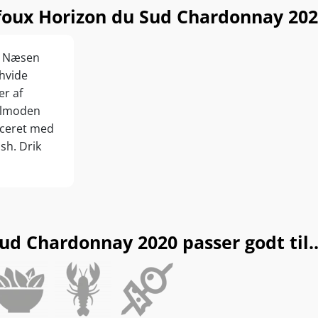
oux Horizon du Sud Chardonnay 202
r. Næsen
 hvide
er af
solmoden
nceret med
sh. Drik
d Chardonnay 2020 passer godt til..