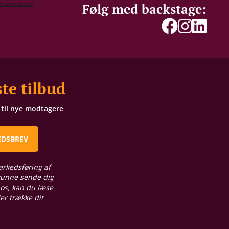
Følg med backstage:
te tilbud
t til nye modtagere
EDSBREV
arkedsføring af
 kunne sende dig
 os, kan du læse
ler trække dit