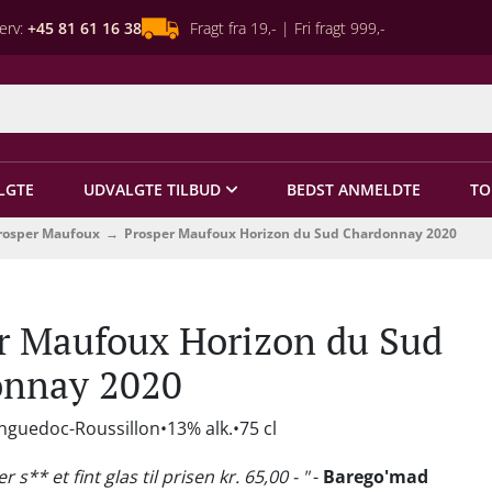
erv:
+45 81 61 16 38
Fragt fra 19,- | Fri fragt 999,-
LGTE
UDVALGTE TILBUD
BEDST ANMELDTE
TO
rosper Maufoux
Prosper Maufoux Horizon du Sud Chardonnay 2020
r Maufoux Horizon du Sud
onnay 2020
anguedoc-Roussillon
13% alk.
75 cl
r s** et fint glas til prisen kr. 65,00 - "
-
Barego'mad