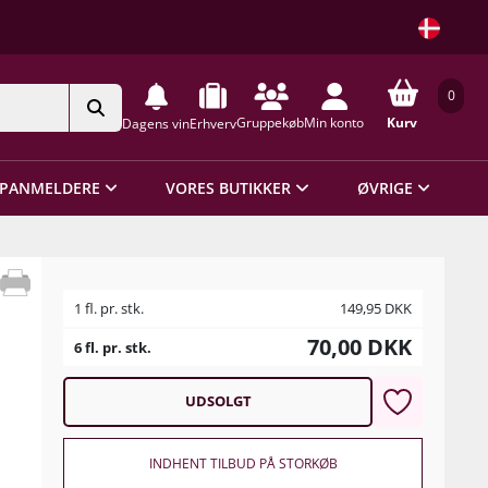
0
Gruppekøb
Min konto
Kurv
Dagens vin
Erhverv
PANMELDERE
VORES BUTIKKER
ØVRIGE
1 fl. pr. stk.
149,95
DKK
70,00
DKK
6 fl. pr. stk.
UDSOLGT
INDHENT TILBUD PÅ STORKØB