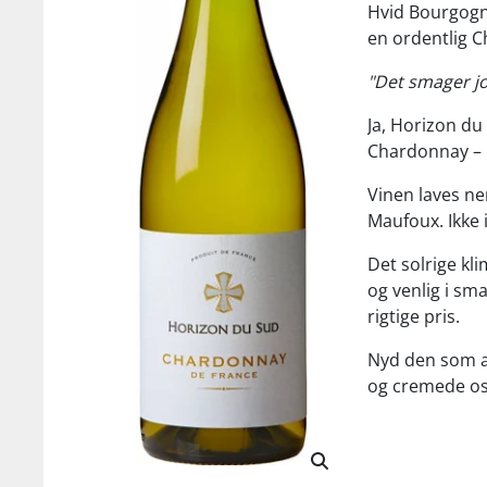
Hvid Bourgogne
en ordentlig C
"Det smager j
Ja, Horizon du
Chardonnay – i
Vinen laves n
Maufoux. Ikke 
Det solrige kl
og venlig i sma
rigtige pris.
Nyd den som ape
og cremede ost