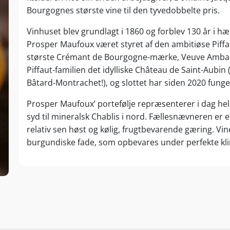
Bourgognes største vine til den tyvedobbelte pris.
Vinhuset blev grundlagt i 1860 og forblev 130 år i 
Prosper Maufoux været styret af den ambitiøse Piffa
største Crémant de Bourgogne-mærke, Veuve Ambal. 
Piffaut-familien det idylliske Château de Saint-Aubin
Bâtard-Montrachet!), og slottet har siden 2020 fun
Prosper Maufoux’ portefølje repræsenterer i dag hel
syd til mineralsk Chablis i nord. Fællesnævneren er e
relativ sen høst og kølig, frugtbevarende gæring. V
burgundiske fade, som opbevares under perfekte kli
Trods sin bredt favnende portefølje er Prosper Mau
fadenes alder, herkomst og ristningsgrad tilpasses
karakteristika.