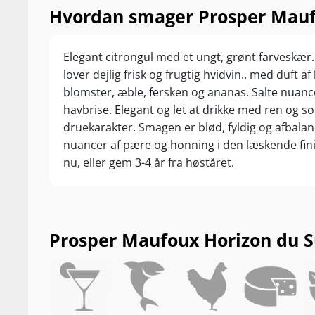
Hvordan smager Prosper Mauf
Elegant citrongul med et ungt, grønt farveskæ
lover dejlig frisk og frugtig hvidvin.. med duft af
blomster, æble, fersken og ananas. Salte nuanc
havbrise. Elegant og let at drikke med ren og 
druekarakter. Smagen er blød, fyldig og afbala
nuancer af pære og honning i den læskende fini
nu, eller gem 3-4 år fra høståret.
Prosper Maufoux Horizon du Su