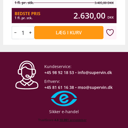
1 fl. pr. stk.
3.405,00
DKK
2.630,00
BEDSTE PRIS
DKK
1 fl. pr. stk.
LÆG I KURV
Kundeservice:
+45 98 92 18 53
•
info@supervin.dk
Erhverv:
+45 81 61 16 38
•
mso@supervin.dk
Sikker e-handel