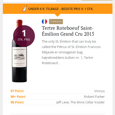
UNDER 6 fl. TILBAGE - BEDSTE PRIS V. 1 STK.
Trækasse
Tertre Roteboeuf Saint-
1
Émilion Grand Cru 2015
STK. PRIS
The only St.-Émilion that can truly be
called the Pétrus of St.-Émilion Francois
Mitjavile er vinmageren bag
højrebreddens kultvin nr. 1, Tertre
Roteboeuf...
97 Point
Vinous
98+ Point
Robert Parker
98 Point
Jeff Leve, The Wine Cellar Insider