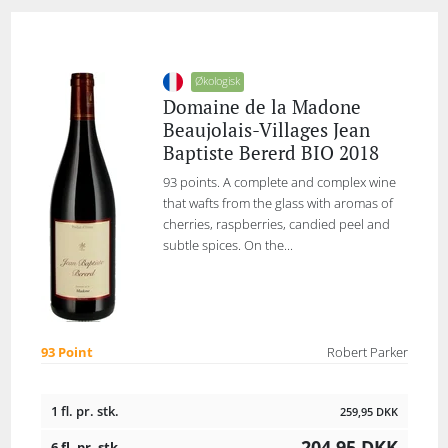
Økologisk
Domaine de la Madone
Beaujolais-Villages Jean
Baptiste Bererd BIO 2018
93 points. A complete and complex wine
that wafts from the glass with aromas of
cherries, raspberries, candied peel and
subtle spices. On the...
93 Point
Robert Parker
1 fl. pr. stk.
259,95
DKK
204,95
DKK
6 fl. pr. stk.