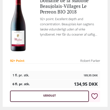
Domaine de la Madone
Beaujolais-Villages Le
Perreon BIO 2018
92+ point. Excellent depth and
concentration. Beaujolais kan sagtens
læske vidunderligt uden af virke
tyndbenet. Her får du oceaner af saftig...
92+ Point
Robert Parker
1 fl. pr. stk.
189,95
DKK
134,95
DKK
6 fl. pr. stk.
UDSOLGT