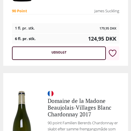
90 Point
James Suckling
1 fl. pr. stk.
179,95
DKK
124,95
DKK
6 fl. pr. stk.
UDSOLGT
Domaine de la Madone
Beaujolais-Villages Blanc
Chardonnay 2017
90 point Familien Bererds Chardonnay er
skabt efter samme fremgangsmåde som