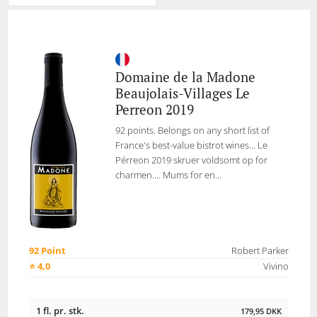
Domaine de la Madone
Beaujolais-Villages Le
Perreon 2019
92 points. Belongs on any short list of
France's best-value bistrot wines… Le
Pérreon 2019 skruer voldsomt op for
charmen.... Mums for en...
92 Point
Robert Parker
⭐ 4,0
Vivino
1 fl. pr. stk.
179,95
DKK