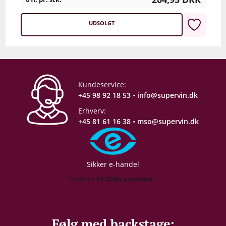
UDSOLGT
Kundeservice:
+45 98 92 18 53
•
info@supervin.dk
Erhverv:
+45 81 61 16 38
•
mso@supervin.dk
Sikker e-handel
Følg med backstage: