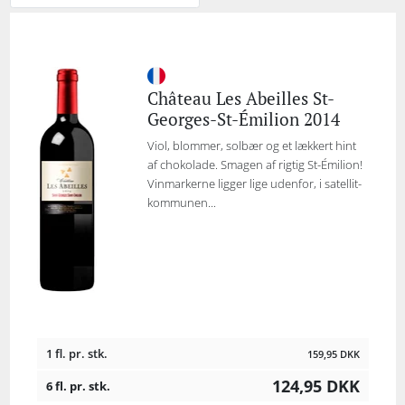
Château Les Abeilles St-
Georges-St-Émilion 2014
Viol, blommer, solbær og et lækkert hint
af chokolade. Smagen af rigtig St-Émilion!
Vinmarkerne ligger lige udenfor, i satellit-
kommunen...
1 fl. pr. stk.
159,95
DKK
124,95
DKK
6 fl. pr. stk.