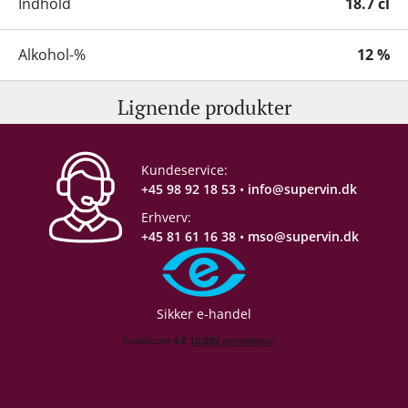
Indhold
18.7 cl
Alkohol-%
12 %
Lignende produkter
Servering
Afkølet
Proptype
Skruelåg
Kundeservice:
+45 98 92 18 53
•
info@supervin.dk
Emballage
24 stk. papkasse
Erhverv:
+45 81 61 16 38
•
mso@supervin.dk
Allergener
Sulferdioxid/ Sulfitter
Restsukker
4,1 g/L
Sikker e-handel
Syreindhold
5,83 g/L