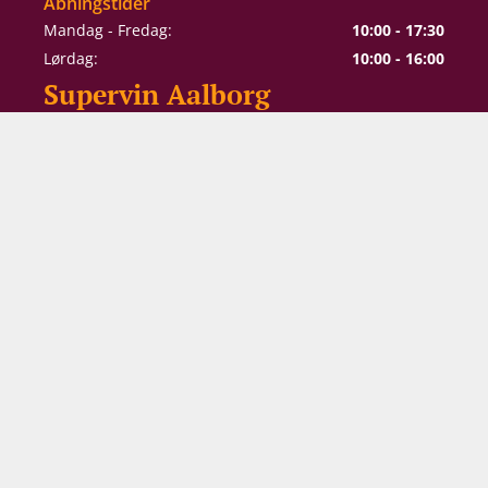
Åbningstider
Mandag - Fredag:
10:00 - 17:30
Lørdag:
10:00 - 16:00
Supervin Aalborg
Alexander Foss Gade 10
9000 Aalborg
Åbningstider
Mandag - Torsdag:
10:00 - 17:30
Fredag:
10:00 - 18:00
Lørdag:
10:00 - 16:00
*Lukket på søn- og helligdage, Juleaftensdag (24. december) og
Grundlovsdag (5. juni) medmindre andet er annonceret.
Leder du mon efter...