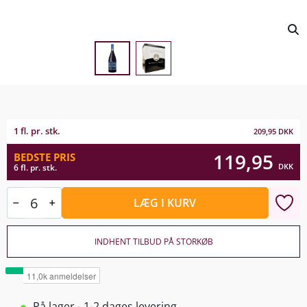
1 fl. pr. stk.
209,95
DKK
119,95
BEDSTE PRIS
DKK
6 fl. pr. stk.
LÆG I KURV
INDHENT TILBUD PÅ STORKØB
På lager - 1-2 dages levering