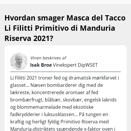
ikke være i en Primitivo. Det dejlige ved denne
vin er først og fremmest, at den ikke virker
Hvordan smager Masca del Tacco
tung på den forcerede og utålmodige måde.
Li Filitti Primitivo di Manduria
Dybden virker mere naturlig og som en
konsekvens af druernes reelle smag og
Riserva 2021?
modning, og det gør den afstemt og
balanceret. Normalpris kr. 199,-, Set til kr.
99,95 | Supervin | 5 Stjerner – Imponerende
Vinen beskrives af
Isak Broe
Vinekspert DipWSET
kvalitet til prisen"
Li Filitti 2021 troner fed og dramatisk mørkfarvet i
glasset... Næsen bombarderer dig med de
lækreste, koncentrerede aromaer af fed
brombærfrugt, blåbær, skovbær, engelsk lakrids
og blommemarmelade med eksotiske
fadkrydderier i luksusklassen... På tungen en
kraftig og herligt fyldig Primitivo Riserva med
Manduria-distriktets spændende x-faktor oven i