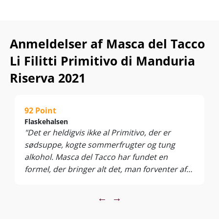
Anmeldelser af Masca del Tacco
Li Filitti Primitivo di Manduria
Riserva 2021
92 Point
Flaskehalsen
"Det er heldigvis ikke al Primitivo, der er
sødsuppe, kogte sommerfrugter og tung
alkohol. Masca del Tacco har fundet en
formel, der bringer alt det, man forventer af
en Primitivo, ind i en helhed, der også har
nuancer og liv. Det er blødt, solbrændt og
←
→
behageligt, og her er ikke de store kanter og
den markante syre. Men det skal der heller