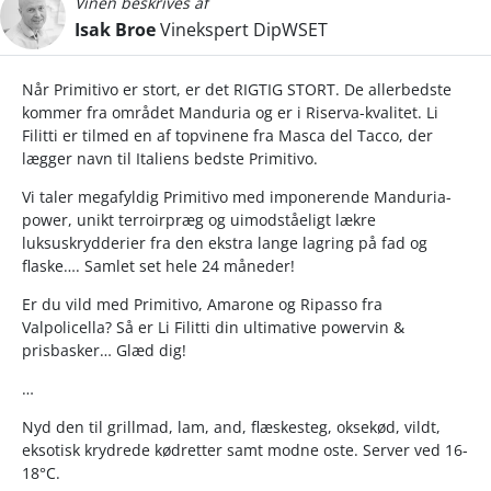
Vinen beskrives af
Isak Broe
Vinekspert DipWSET
Når Primitivo er stort, er det RIGTIG STORT. De allerbedste
kommer fra området Manduria og er i Riserva-kvalitet. Li
Filitti er tilmed en af topvinene fra Masca del Tacco, der
lægger navn til Italiens bedste Primitivo.
Vi taler megafyldig Primitivo med imponerende Manduria-
power, unikt terroirpræg og uimodståeligt lækre
luksuskrydderier fra den ekstra lange lagring på fad og
flaske…. Samlet set hele 24 måneder!
Er du vild med Primitivo, Amarone og Ripasso fra
Valpolicella? Så er Li Filitti din ultimative powervin &
prisbasker… Glæd dig!
…
Nyd den til grillmad, lam, and, flæskesteg, oksekød, vildt,
eksotisk krydrede kødretter samt modne oste. Server ved 16-
18°C.