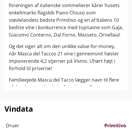
foreningen af italienske sommelierer kårer husets
enkeltmarks-flagskib Piano Chiuso som
støvlelandets bedste Primitivo og en af Italiens 10
bedste vine i konkurrence med topnavne som Gaja,
Giacomo Conterno, Dal Forno, Masseto, Ornellaia!
Og det siger alt om den unikke value-for-money,
når Masca del Taccos 21 vine i gennemsnit høster
imponerende 4,2 stjerner på Vivino. Uhørt højt i
forhold til priserne!
Familieejede Masca del Tacco lægger navn til flere
af danskernes absolutte favoritvine. Først og
fremmest Lu’Li i den bløde og generøse Amarone-
stil. Samme Lu’Li kan nu opleves som hvidvin og
Vindata
ikke mindst som ”Limited Edition” Primitivo med
imponerende 17,5 % alkohol.
Druer
Primitivo
Vinhuset holder til i det solkyssede Apulien i den