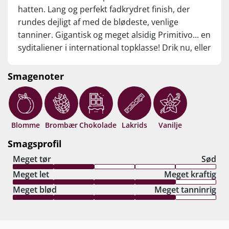
hatten. Lang og perfekt fadkrydret finish, der
rundes dejligt af med de blødeste, venlige
tanniner. Gigantisk og meget alsidig Primitivo... en
syditaliener i international topklasse! Drik nu, eller
gem 8-10 år fra høståret.
Smagenoter
Blomme
Brombær
Chokolade
Lakrids
Vanilje
Smagsprofil
Meget tør
Sød
Meget let
Meget kraftig
Meget blød
Meget tanninrig