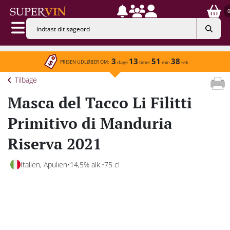
3
13
51
38
PRISEN UDLØBER OM:
dage
timer
min
sek
Tilbage
Masca del Tacco Li Filitti
Primitivo di Manduria
Riserva 2021
Italien, Apulien
14,5% alk.
75 cl