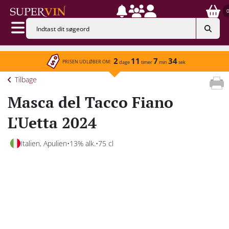
2
11
7
34
PRISEN UDLØBER OM:
dage
timer
min
sek
Tilbage
Masca del Tacco Fiano
L'Uetta 2024
Italien, Apulien
13% alk.
75 cl