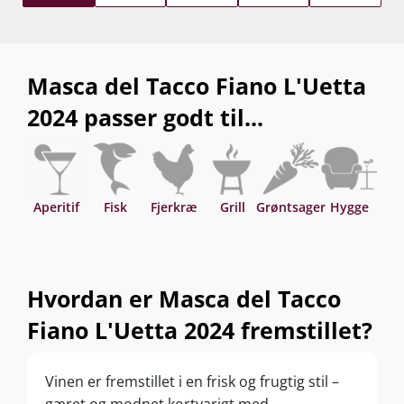
Masca del Tacco Fiano L'Uetta
2024 passer godt til...
Aperitif
Fisk
Fjerkræ
Grill
Grøntsager
Hygge
Asi
Hvordan er Masca del Tacco
Fiano L'Uetta 2024 fremstillet?
Vinen er fremstillet i en frisk og frugtig stil –
gæret og modnet kortvarigt med