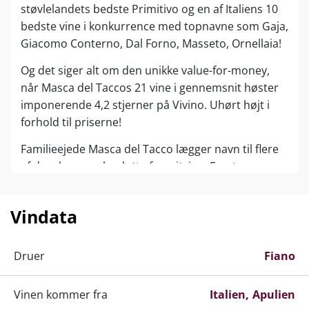
støvlelandets bedste Primitivo og en af Italiens 10
bedste vine i konkurrence med topnavne som Gaja,
Giacomo Conterno, Dal Forno, Masseto, Ornellaia!
Og det siger alt om den unikke value-for-money,
når Masca del Taccos 21 vine i gennemsnit høster
imponerende 4,2 stjerner på Vivino. Uhørt højt i
forhold til priserne!
Familieejede Masca del Tacco lægger navn til flere
af danskernes absolutte favoritvine. Først og
fremmest Lu’Li i den bløde og generøse Amarone-
stil. Samme Lu’Li kan nu opleves som hvidvin og
Vindata
ikke mindst som ”Limited Edition” Primitivo med
imponerende 17,5 % alkohol.
Druer
Fiano
Vinhuset holder til i det solkyssede Apulien i den
lillebitte by Erchie med blot 9000 indbyggere. I 2010
Vinen kommer fra
Italien
Apulien
købte Felice Mergé, den nuværende ejer, efter at