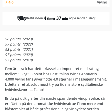
⭐ 4,0
Vivino
4
37
Bestil inden
og vi sender i dag!
timer
min
96 points. (2023)
97 points. (2022)
98 points. (2021)
97 points.
(2020)
97 points. (2019)
Fem år i træk har dette klassekøb imponeret med ratings
mellem 96 og 98 point hos Best Italian Wines Annuario.
4.000 Vivino fans giver flotte 4,0 stjerner i massegennemsnit.
L'Uetta er et absolut must try på tidens store syditalienske
hvidvinsfavorit... Fiano!
Er du på udkig efter din næste spændende vinoplevelse, så
er L’Uetta på den aromatiske hvidvinsdrue Fiano mere end
blåstemplet af både professionelle og vinnydere verden