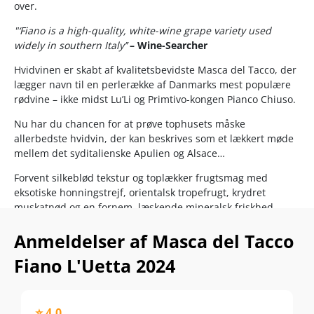
over.
"‘Fiano is a high-quality, white-wine grape variety used
widely in southern Italy’’
– Wine-Searcher
Hvidvinen er skabt af kvalitetsbevidste Masca del Tacco, der
lægger navn til en perlerække af Danmarks mest populære
rødvine – ikke midst Lu’Li og Primtivo-kongen Pianco Chiuso.
Nu har du chancen for at prøve tophusets måske
allerbedste hvidvin, der
kan beskrives som et lækkert møde
mellem det syditalienske Apulien og Alsace…
Forvent silkeblød tekstur og toplækker frugtsmag med
eksotiske honningstrejf, orientalsk tropefrugt, krydret
muskatnød og en fornem, læskende mineralsk friskhed.
L’Uetta 2024 er baseret på 100% Fiano fra ”Italiens
Anmeldelser af Masca del Tacco
støvlehæl”, Apulien. De håndhøstede druer gennemgår en
Fiano L'Uetta 2024
såkaldt kryoekstraktion, altså en koncentrering af ”saft og
kraft” ved hjælp af nedfrysning.
Præcis som Lu’Li er hidvinsudgaven L’Uetta den herligste
⭐ 4,0