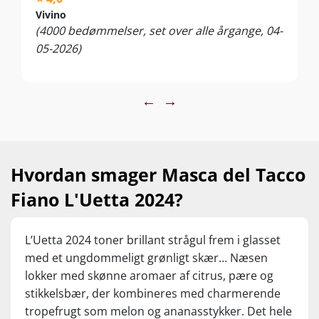
hyggevin – og ligeledes oplagt til lette hapsere, sushi, fisk og
Vivino
skaldyr, asiatisk mad, kylling, pasta og grillede grøntsager i
(4000 bedømmelser, set over alle årgange, 04-
olivenolie. Server ved 8-10 °C.
05-2026)
←
→
Hvordan smager Masca del Tacco
Fiano L'Uetta 2024?
L’Uetta 2024 toner brillant strågul frem i glasset
med et ungdommeligt grønligt skær… Næsen
lokker med skønne aromaer af citrus, pære og
stikkelsbær, der kombineres med charmerende
tropefrugt som melon og ananasstykker. Det hele