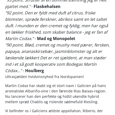
"93 point. Strutter af en sommerstemning jeg er helt
pjattet med."
-
Flaskehalsen
"92 point. Den er fyldt med duft af citrus, friske
blomster, sprøde ferskner, abrikos samt en let saltet
duft. I munden er den cremet og fyldig, men har også
en lækker friskhed, som skaber balance - jeg er fan af
Martin Codax."
-
Mad og Monopolet
"90 point. Blød, cremet og mushy med pærer, fersken,
papaya, ananaskirsebær, jasminblomster og alt er
læskende lækkert Det er ret sjældent, at man støder
ind i et så godt kooperativ som Bodegas Martín
Códax…"
-
Houlberg
Ultrasjælden hvidvinsnyhed fra Nordspanien!
Martin Codax har skabt sig et stort navn i Galicien på hans
aromatiske Albariño-vine i den førende Rias Baixas-region.
Nu lancerer han den perfekte og hidtil ukendte hybrid
mellem sprød Chablis og rislende sødmefuld Riesling.
Vi befinder os i Galiciens ældste appellation, Riberio, der