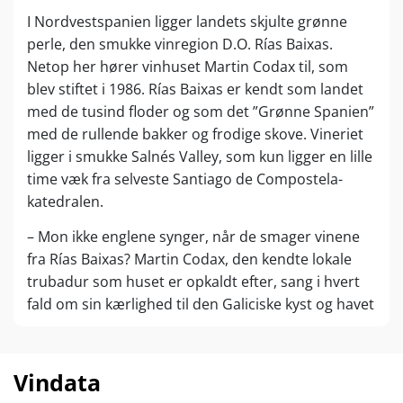
I Nordvestspanien ligger landets skjulte grønne
perle, den smukke vinregion D.O. Rías Baixas.
Netop her hører vinhuset Martin Codax til, som
blev stiftet i 1986. Rías Baixas er kendt som landet
med de tusind floder og som det ”Grønne Spanien”
med de rullende bakker og frodige skove. Vineriet
ligger i smukke Salnés Valley, som kun ligger en lille
time væk fra selveste Santiago de Compostela-
katedralen.
– Mon ikke englene synger, når de smager vinene
fra Rías Baixas? Martin Codax, den kendte lokale
trubadur som huset er opkaldt efter, sang i hvert
fald om sin kærlighed til den Galiciske kyst og havet
omkring.
Og netop havet er så vigtigt i Rías Baixas, hvor man
Vindata
har mange vinmarker tæt på havet. Vinmarkerne