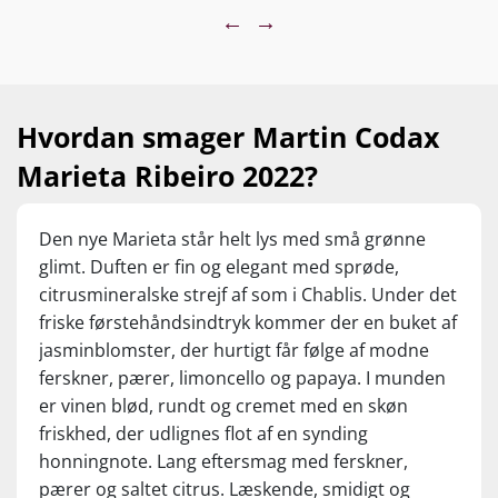
produktionen af sherry. Men her er den gjort
←
→
til en hvidvin, der har en forrygende og
anderledes stil med en imponerende
rundhed, man ellers sjældent oplever i
galicisk hvidvin. Samtidig har den en sprød
Hvordan smager Martin Codax
kant, der er noget for sig, og dermed bliver
Marieta Ribeiro 2022?
det nærmest en kobling af to magiske
verdener. Den holder sig på diskrete 11,5%
alkohol og strutter af en sommerstemning,
Den nye Marieta står helt lys med små grønne
jeg er helt pjattet med. Normalpris kr. 129,95 ,
glimt. Duften er fin og elegant med sprøde,
Set til kr. 89,95
citrusmineralske strejf af som i Chablis. Under det
friske førstehåndsindtryk kommer der en buket af
jasminblomster, der hurtigt får følge af modne
ferskner, pærer, limoncello og papaya. I munden
er vinen blød, rundt og cremet med en skøn
friskhed, der udlignes flot af en synding
honningnote. Lang eftersmag med ferskner,
pærer og saltet citrus. Læskende, smidigt og