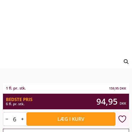
1 fl. pr. stk.
159,95
DKK
94,95
BEDSTE PRIS
DKK
6 fl. pr. stk.
LÆG I KURV