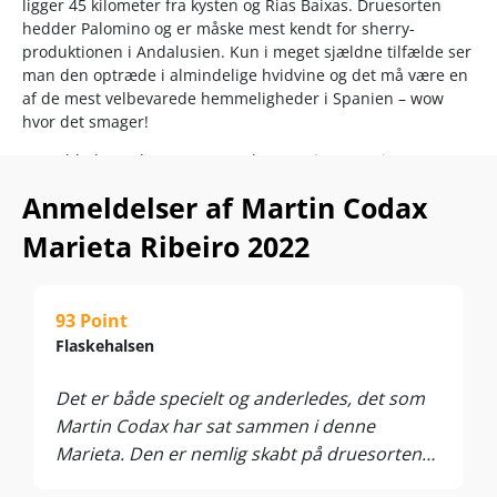
ligger 45 kilometer fra kysten og Rias Baixas. Druesorten
hedder Palomino og er måske mest kendt for sherry-
produktionen i Andalusien. Kun i meget sjældne tilfælde ser
man den optræde i almindelige hvidvine og det må være en
af de mest velbevarede hemmeligheder i Spanien – wow
hvor det smager!
Mere blød, rund og cremet end søstervinen Marieta
Albariño…. Ribeiro ligger 45 kilometer inde i landet, hvor der
Anmeldelser af Martin Codax
er store temperaturudsving mellem nat og dag. Den
perfekte blanding af kølige Atlanterhavs-vinde og det lidt
Marieta Ribeiro 2022
varmere indlandsklima sikrer en perfekt aromatisk finesse i
druerne.
Pakket til randen med ferskner, pærer, jasminblomster og
93 Point
limoncello-citron. Rislende sprød og mineralsk i smagen, der
Flaskehalsen
rundes af med en lille sødmefuld honningnote. Det her er
den ultimative sommerhvidvin, der kommer til at tage kegler
Det er både specielt og anderledes, det som
rundt om hele bordet.
Martin Codax har sat sammen i denne
Vinen er perfekt som hyggevin og går samtidig godt til fisk
Marieta. Den er nemlig skabt på druesorten
og skaldyr, lette asiatiske serveringer samt milde oste.
Palomino, der ellers er bedst kendt fra
Servér ved 8-10°C