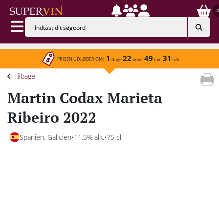
1
22
49
31
PRISEN UDLØBER OM:
dage
timer
min
sek
Tilbage
Martin Codax Marieta
Ribeiro 2022
Spanien, Galicien
11,5% alk.
75 cl