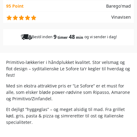
95 Point
Barego'mad
Vinavisen
9
48
Bestil inden
og vi sender i dag!
timer
min
Primitivo-lækkerier i håndplukket kvalitet. Stor velsmag og
flot design – syditalienske Le Sofore ta'r kegler til hverdag og
fest!
Med sin ekstra attraktive pris er ”Le Sofore” er et must for
alle, som elsker bløde power-rødvine som Ripasso, Amarone
og Primitivo/Zinfandel.
Et dejligt ”hyggeglas” – og meget alsidig til mad. Fra grillet
kød, gris, pasta & pizza og simreretter til ost og italienske
specialiteter.