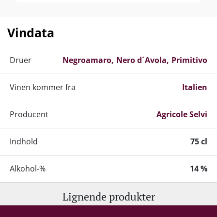
Vindata
Druer
Negroamaro
Nero d´Avola
Primitivo
Vinen kommer fra
Italien
Producent
Agricole Selvi
Indhold
75 cl
Alkohol-%
14 %
Lignende produkter
Servering
16-18°C