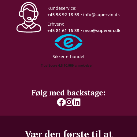
Gemmepotentiale
2-3 år
Kundeservice:
+45 98 92 18 53
•
info@supervin.dk
Proptype
Skruelåg
Erhverv:
+45 81 61 16 38
•
mso@supervin.dk
Emballage
6 stk. papkasse
Sikker e-handel
Følg med backstage:
Vær den første til at