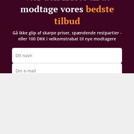
modtage vores
bedste
tilbud
Gå ikke glip af skarpe priser, spændende restpartier -
eller 100 DKK i velkomstrabat til nye modtagere
Dit navn
Din e-mail
TILMELD NYHEDSBREV
Ved din tilmelding til vores nyhedsbrev giver du
samtykke til at modtage e-mailmarkedsføring af hele
Supervins sortiment og arrangementer. Vi analyserer
din købshistorik for at kunne sende dig relevante
tilbud. For oplysning om, hvordan vi behandler de
persondata, du giver os, kan du læse vores