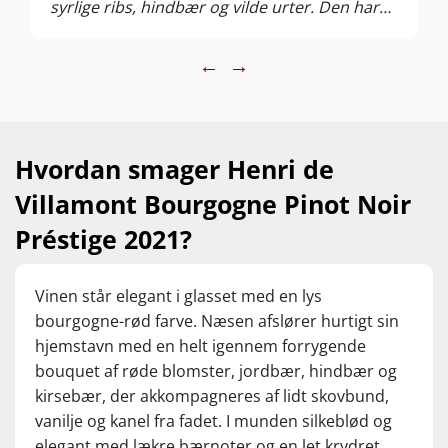
syrlige ribs, hindbær og vilde urter. Den har
frugtfylde, saftig frugt og en spændstig
syreprofil. Eftersmagen er lang og
←
→
indsmigrende og sætter en tyk streg under, at
dette er en uhyrlig let drikkelig vin.
Hvordan smager Henri de
Villamont Bourgogne Pinot Noir
Préstige 2021?
Vinen står elegant i glasset med en lys
bourgogne-rød farve. Næsen afslører hurtigt sin
hjemstavn med en helt igennem forrygende
bouquet af røde blomster, jordbær, hindbær og
kirsebær, der akkompagneres af lidt skovbund,
vanilje og kanel fra fadet. I munden silkeblød og
elegant med lækre bærnoter og en let krydret