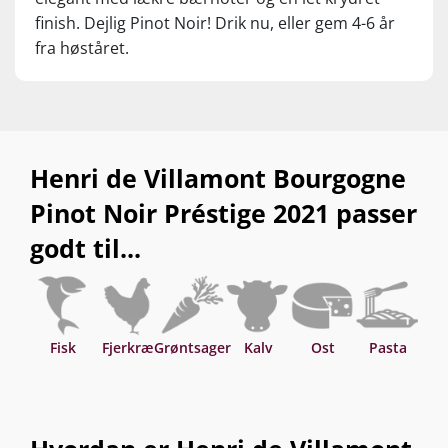
finish. Dejlig Pinot Noir! Drik nu, eller gem 4-6 år
fra høståret.
Henri de Villamont Bourgogne
Pinot Noir Préstige 2021 passer
godt til...
Fisk
Fjerkræ
Grøntsager
Kalv
Ost
Pasta
S