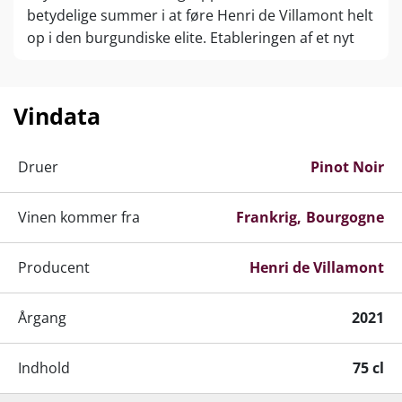
betydelige summer i at føre Henri de Villamont helt
op i den burgundiske elite. Etableringen af et nyt
vineri i 2006, beslutningen om at skære drastisk i
høstudbyttet samt en flot afstemt brug af nyt
egetræ er blandt årsagerne til Henri de Villamonts
Vindata
svimlende høje kvalitetsniveau.
Winemaker Pierre Jheans vine viser fylde, delikat
Druer
Pinot Noir
frugt og mineralsk elegance. Henri de Villamonts
vine rates højt hos bl.a. Wine Enthusiast.
Vinen kommer fra
Frankrig
Bourgogne
Producent
Henri de Villamont
Årgang
2021
Indhold
75 cl