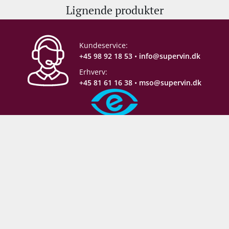
Lignende produkter
Alkohol-%
12,5 %
Servering
14-17°C
Kundeservice:
+45 98 92 18 53
•
info@supervin.dk
Gemmepotentiale
4-6 år fra høståret.
Erhverv:
+45 81 61 16 38
•
mso@supervin.dk
Proptype
Kork
Emballage
6 stk. papkasse
Sikker e-handel
Allergener
Sulferdioxid/ Sulfitter
Følg med backstage: