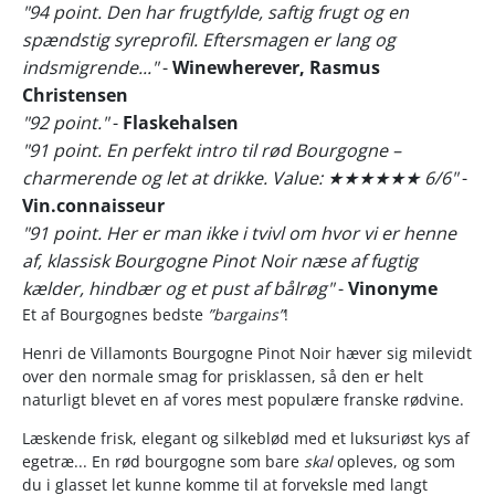
"94 point. Den har frugtfylde, saftig frugt og en
spændstig syreprofil. Eftersmagen er lang og
indsmigrende..."
-
Winewherever, Rasmus
Christensen
"92 point."
-
Flaskehalsen
"91 point. En perfekt intro til rød Bourgogne –
charmerende og let at drikke. Value: ★★★★★★ 6/6"
-
Vin.connaisseur
"91 point. Her er man ikke i tvivl om hvor vi er henne
af, klassisk Bourgogne Pinot Noir næse af fugtig
kælder, hindbær og et pust af bålrøg"
-
Vinonyme
Et af Bourgognes bedste
”bargains”
!
Henri de Villamonts Bourgogne Pinot Noir hæver sig milevidt
over den normale smag for prisklassen, så den er helt
naturligt blevet en af vores mest populære franske rødvine.
Læskende frisk, elegant og silkeblød med et luksuriøst kys af
egetræ... En rød bourgogne som bare
skal
opleves, og som
du i glasset let kunne komme til at forveksle med langt