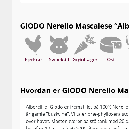
GIODO Nerello Mascalese “Alber
Fjerkræ
Svinekød
Grøntsager
Ost
Hvordan er GIODO Nerello Masc
Alberelli di Giodo er fremstillet på 100% Nerel
år gamle ”buskvine”. Vi taler præ-phylloxera sto
over havet. Mosten gærer på ståltank med 20 
herefter 12 mdr. på 500-700 liters egetræsfade.