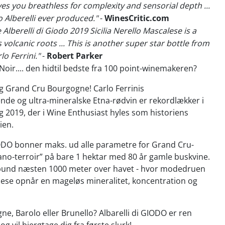
es you breathless for complexity and sensorial depth ...
 Alberelli ever produced."
-
WinesCritic.com
 Alberelli di Giodo 2019 Sicilia Nerello Mascalese is a
s volcanic roots ... This is another super star bottle from
o Ferrini."
-
Robert Parker
 Noir.... den hidtil bedste fra 100 point-winemakeren?
g Grand Cru Bourgogne! Carlo Ferrinis
de og ultra-mineralske Etna-rødvin er rekordlækker i
 2019, der i Wine Enthusiast hyles som historiens
ien.
IODO bonner maks. ud alle parametre for Grand Cru-
”nano-terroir” på bare 1 hektar med 80 år gamle buskvine.
bund næsten 1000 meter over havet - hvor modedruen
lese opnår en mageløs mineralitet, koncentration og
ne, Barolo eller Brunello? Albarelli di GIODO er ren