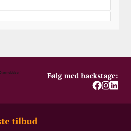
a Rosso IGT. En aromatisk, frisk og nærmest
asse til attraktiv pris!
o Ferrinis sicilianske projekt højt oppe på
phylloxera) buskvine laver han en af verdens
 også kendes som ”Siciliens Pinot Noir”.
ts italienske debutvin”. Succesen er siden fulgt
ecialiteten Carricante, der stilistisk placerer
Følg med backstage:
te tilbud