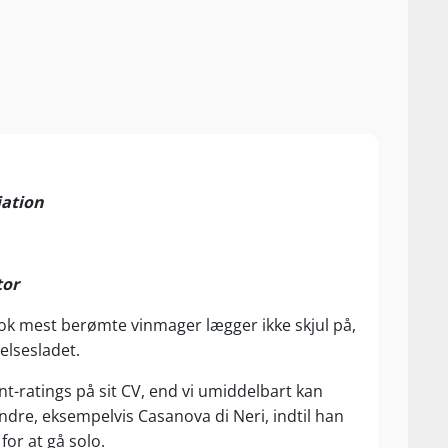
iation
tor
 nok mest berømte vinmager lægger ikke skjul på,
lelsesladet.
t-ratings på sit CV, end vi umiddelbart kan
andre, eksempelvis Casanova di Neri, indtil han
for at gå solo.