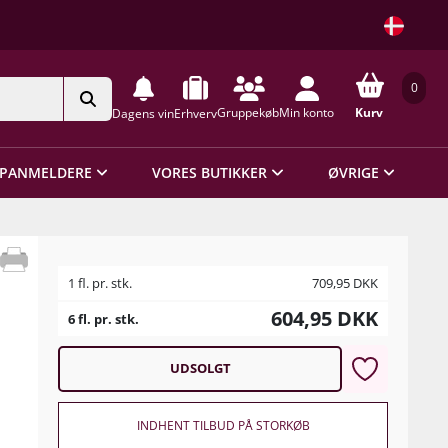
0
Gruppekøb
Min konto
Kurv
Dagens vin
Erhverv
PANMELDERE
VORES BUTIKKER
ØVRIGE
1 fl. pr. stk.
709,95
DKK
604,95
DKK
6 fl. pr. stk.
UDSOLGT
INDHENT TILBUD PÅ STORKØB