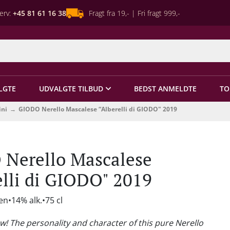
erv:
+45 81 61 16 38
Fragt fra 19,- | Fri fragt 999,-
LGTE
UDVALGTE TILBUD
BEDST ANMELDTE
TO
ini
GIODO Nerello Mascalese “Alberelli di GIODO" 2019
Nerello Mascalese
elli di GIODO" 2019
ien
14% alk.
75 cl
w! The personality and character of this pure Nerello