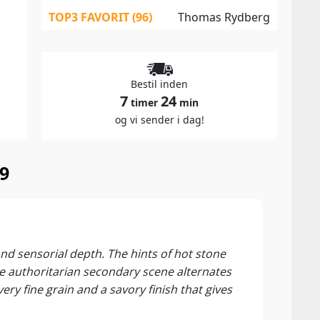
TOP3 FAVORIT (96)
Thomas Rydberg
Bestil inden
7
24
timer
min
og vi sender i dag!
9
96 P
Rober
nd sensorial depth. The hints of hot stone
The A
e authoritarian secondary scene alternates
with 
 fine grain and a savory finish that gives
plent