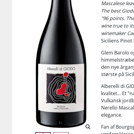
Mascalese leav
The best Giodo
"96 points. The
wine true to it
winemaker Carl
Siciliens Pinot
Glem Barolo o
himmelstræben
den nye årgang
største på Sicil
Alberelli di G
kvalitet... Et 
Vulkansk jord
Nerello Masca
elegance.
Fan af Bourgog