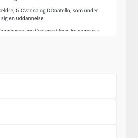
orældre, GIOvanna og DOnatello, som under
å sig en uddannelse:
ngiovese, my first great love. Its name is a
whom I owe everything.”
– Carlo Ferrini
 Carlo Ferrini planter 2 ha med nøje udvalgte
llo, og allerede med 2010 er der jackpot med
 in Colle og Sant'Antimo, over 6 hektar. Fra
errini med ubarmhjertig drueselektion som
eliminerer ca. 40% af alle druer, for at de resten
tomatik 100 point hos de store anmeldere. Han
iet sætter strenge grænser for, hvor mange
tiketten. Derfor bruger Carlo en del af markens