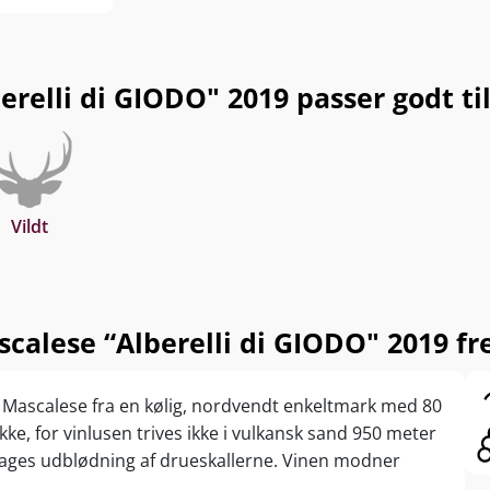
elli di GIODO" 2019 passer godt til.
Vildt
alese “Alberelli di GIODO" 2019 fre
lo Mascalese fra en kølig, nordvendt enkeltmark med 80
kke, for vinlusen trives ikke i vulkansk sand 950 meter
dages udblødning af drueskallerne. Vinen modner