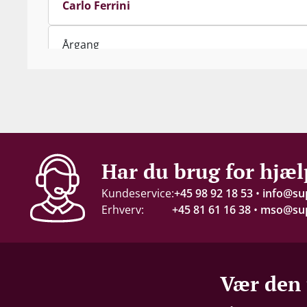
Carlo Ferrini
Årgang
2019
Indhold
75 cl
Alkohol-%
Har du brug for hjæl
14 %
Kundeservice:
+45 98 92 18 53
•
info@su
Erhverv:
+45 81 61 16 38
•
mso@sup
Servering
14-17 °C
Gemmepotentiale
Vær den 
+10 år fra høståret