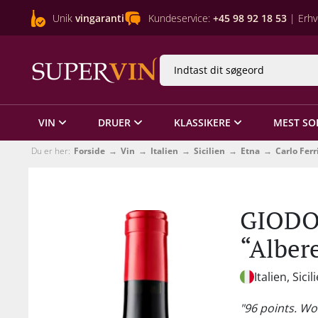
Unik
vingaranti
Kundeservice:
+45 98 92 18 53
| Erhv
VIN
DRUER
KLASSIKERE
MEST SO
Du er her:
Forside
Vin
Italien
Sicilien
Etna
Carlo Ferr
GIODO 
“Alber
Italien, Sicil
"96 points. Wo