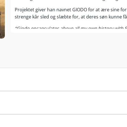
Projektet giver han navnet GIODO for at ære sine f
strenge kår sled og slæbte for, at deres søn kunne f
“Giodo encapsulates above all my own history with Sa
tribute to my parents, Giovanna and Donatello, to 
Historien om Giodo i Montalcino starter i 2002, hvor
Sangiovese-kloner. I 2009 laver han sin første Brune
perfekte 100 point fra James Suckling.
I dag råder vingården, belligende mellem Sant'Angelo
dette kølige og solbeskinnede terroir frembringer F
katalysator vine i verdensklasse. En streng grøn høst 
kan modne til perfektion.
Som resultat høster Carlos Brunello nærmest pr. au
kunne godt lave flere flasker, men Brunello-konsort
flasker fra Giodo-marken, der må have Brunello på e