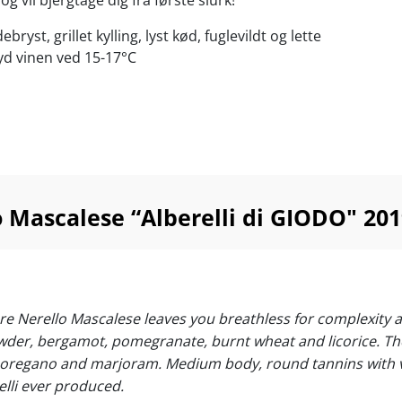
g vil bjergtage dig fra første slurk!
bryst, grillet kylling, lyst kød, fuglevildt og lette
yd vinen ved 15-17°C
 Mascalese “Alberelli di GIODO" 201
re Nerello Mascalese leaves you breathless for complexity a
owder, bergamot, pomegranate, burnt wheat and licorice. Th
oregano and marjoram. Medium body, round tannins with very
elli ever produced.