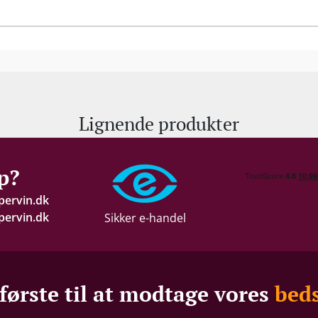
”100 point-druer” til at lave Giodo La Quinta Toscan
burgundisk elegant fortolkning af Sangiovese. Verdenkl
Seneste skud på stammen,”Alberelli di Giodo”, er Carl
vulkanen Etna. Fra 1,5 hektar med 80 år gamle (præ-
bedste rødvine på modedruen Nerello Mascalese, der
Allerede i premiereårgangen 2016 kåret som som ”Åre
op med Alberelli di Giodos elegante hvidvin på Etna-sp
Lignende produkter
sig mellem Riesling og Chablis.
p?
pervin.dk
ervin.dk
Sikker e-handel
første til at modtage vores
beds