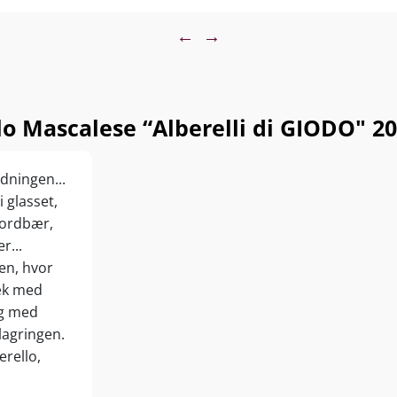
←
→
 Mascalese “Alberelli di GIODO" 2
dningen...
 glasset,
jordbær,
r...
gen, hvor
æk med
ig med
dlagringen.
rello,