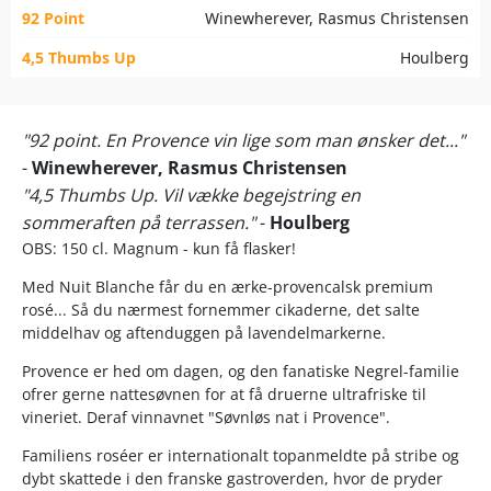
92 Point
Winewherever, Rasmus Christensen
4,5 Thumbs Up
Houlberg
"92 point. En Provence vin lige som man ønsker det..."
-
Winewherever, Rasmus Christensen
"4,5 Thumbs Up. Vil vække begejstring en
sommeraften på terrassen."
-
Houlberg
OBS: 150 cl. Magnum - kun få flasker!
Med Nuit Blanche får du en ærke-provencalsk premium
rosé... Så du nærmest fornemmer cikaderne, det salte
middelhav og aftenduggen på lavendelmarkerne.
Provence er hed om dagen, og den fanatiske Negrel-familie
ofrer gerne nattesøvnen for at få druerne ultrafriske til
vineriet. Deraf vinnavnet "Søvnløs nat i Provence".
Familiens roséer er internationalt topanmeldte på stribe og
dybt skattede i den franske gastroverden, hvor de pryder