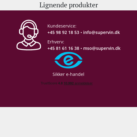
internationale anmeldere.
Lignende produkter
Alkohol-%
12 %
Jovist, familien Negrels rosévin er noget ganske
særligt – smag selv!
Kundeservice:
Servering
8-12°C
+45 98 92 18 53
•
info@supervin.dk
Erhverv:
Gemmepotentiale
4-5 år fra høståret
+45 81 61 16 38
•
mso@supervin.dk
Proptype
Kork
Sikker e-handel
Emballage
6 stk. papkasse
Følg med backstage: