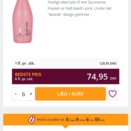
Festligt alternativ til Asti Spumante.
Flasken er helt klædt i pink. Under det
"tøsede" design gemmer...
1 fl. pr. stk.
129,95
DKK
74,95
BEDSTE PRIS
DKK
6 fl. pr. stk.
LÆG I KURV
0
9
6
55
PRISEN UDLØBER OM:
dage
timer
min
sek