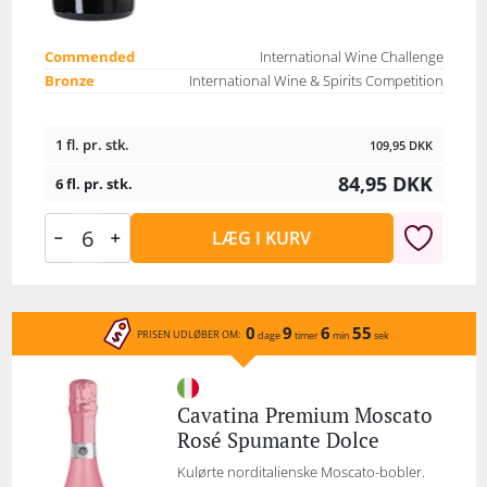
Commended
International Wine Challenge
Bronze
International Wine & Spirits Competition
1 fl. pr. stk.
109,95
DKK
84,95
DKK
6 fl. pr. stk.
LÆG I KURV
0
9
6
55
PRISEN UDLØBER OM:
dage
timer
min
sek
Cavatina Premium Moscato
Rosé Spumante Dolce
Kulørte norditalienske Moscato-bobler.