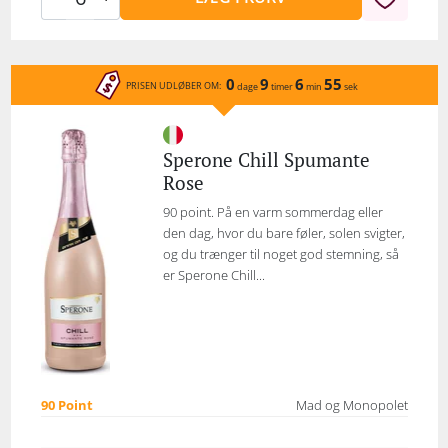
0
9
6
55
PRISEN UDLØBER OM:
dage
timer
min
sek
Sperone Chill Spumante
Rose
90 point. På en varm sommerdag eller
den dag, hvor du bare føler, solen svigter,
og du trænger til noget god stemning, så
er Sperone Chill...
90 Point
Mad og Monopolet