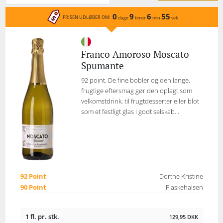
0
9
6
55
PRISEN UDLØBER OM:
dage
timer
min
sek
Franco Amoroso Moscato
Spumante
92 point. De fine bobler og den lange,
frugtige eftersmag gør den oplagt som
velkomstdrink, til frugtdesserter eller blot
som et festligt glas i godt selskab...
92 Point
Dorthe Kristine
90 Point
Flaskehalsen
1 fl. pr. stk.
129,95
DKK