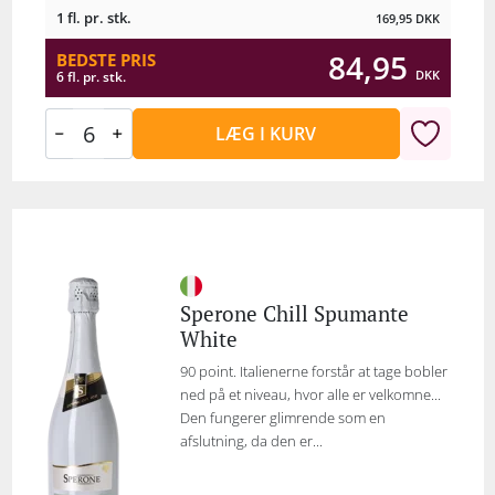
1 fl. pr. stk.
169,95
DKK
84,95
BEDSTE PRIS
DKK
6 fl. pr. stk.
LÆG I KURV
Sperone Chill Spumante
White
90 point. Italienerne forstår at tage bobler
ned på et niveau, hvor alle er velkomne...
Den fungerer glimrende som en
afslutning, da den er...