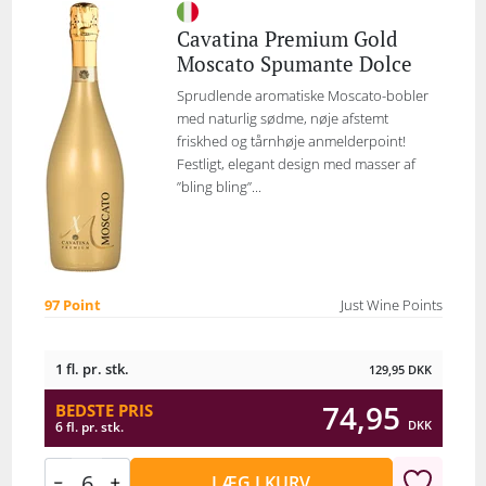
Cavatina Premium Gold
Moscato Spumante Dolce
Sprudlende aromatiske Moscato-bobler
med naturlig sødme, nøje afstemt
friskhed og tårnhøje anmelderpoint!
Festligt, elegant design med masser af
”bling bling”...
97 Point
Just Wine Points
1 fl. pr. stk.
129,95
DKK
74,95
BEDSTE PRIS
DKK
6 fl. pr. stk.
LÆG I KURV