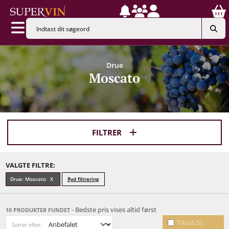
Drue
Moscato
FILTRER
VALGTE FILTRE:
Drue: Moscato
Ryd filtrering
- Bedste pris vises altid først
10 PRODUKTER FUNDET
Tilbud (5)
Sorter efter: