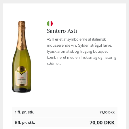
Santero Asti
ASTI er et af symbolerne af italiensk
mousserende vin. Gylden strågul farve,
typisk aromatisk og frugtrig bouquet
kombineret med en frisk smag og naturlig
sødme...
1 fl. pr. stk.
79,00
DKK
70,00
DKK
6 fl. pr. stk.