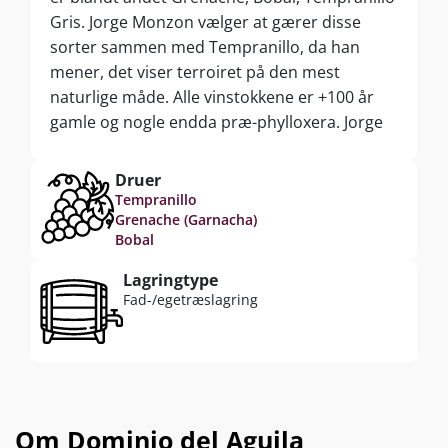
Gris. Jorge Monzon vælger at gærer disse
sorter sammen med Tempranillo, da han
mener, det viser terroiret på den mest
naturlige måde. Alle vinstokkene er +100 år
gamle og nogle endda præ-phylloxera. Jorge
og Isabel dyrker markerne økologisk
(certificeret) og er i gang med omlægge til
Druer
biodynamisk produktion.
Tempranillo
Grenache (Garnacha)
Bobal
Lagringtype
Fad-/egetræslagring
Om Dominio del Aguila