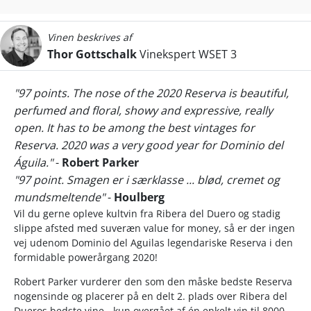
Vinen beskrives af
Thor Gottschalk
Vinekspert WSET 3
"97 points. The nose of the 2020 Reserva is beautiful,
perfumed and floral, showy and expressive, really
open. It has to be among the best vintages for
Reserva. 2020 was a very good year for Dominio del
Águila."
-
Robert Parker
"97 point. Smagen er i særklasse ... blød, cremet og
mundsmeltende"
-
Houlberg
Vil du gerne opleve kultvin fra Ribera del Duero og stadig
slippe afsted med suveræn value for money, så er der ingen
vej udenom Dominio del Aguilas legendariske Reserva i den
formidable powerårgang 2020!
Robert Parker vurderer den som den måske bedste Reserva
nogensinde og placerer på en delt 2. plads over Ribera del
Dueros bedste vine - kun overgået af én enkelt vin til 8000