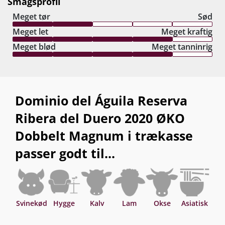
Smagsprofil
sekunders finish, som leverer tørrede urter,
Meget tør
Sød
kalket mineralske noter, delikate fadkrydderier og
Meget let
Meget kraftig
lag-på-lag af bærnuancer. 2020-årgangen er en
Meget blød
Meget tanninrig
stærk kandidat til den bedste årgang til dato for
Reserva-topvinen. Watch out Vega Sicilia! Drik nu,
eller gem +25 år fra høståret.
Dominio del Águila Reserva
Ribera del Duero 2020 ØKO
Dobbelt Magnum i trækasse
passer godt til...
Svinekød
Hygge
Kalv
Lam
Okse
Asiatisk