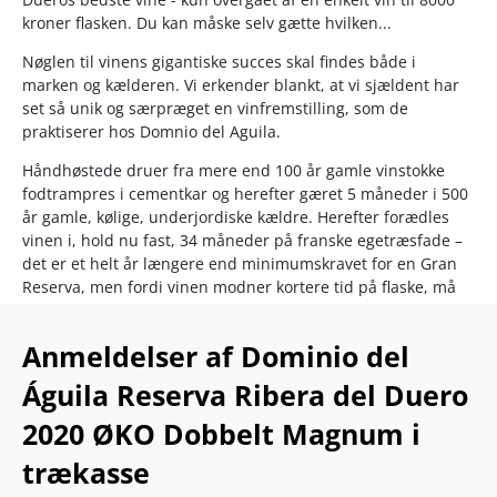
kroner flasken. Du kan måske selv gætte hvilken...
Nøglen til vinens gigantiske succes skal findes både i
marken og kælderen. Vi erkender blankt, at vi sjældent har
set så unik og særpræget en vinfremstilling, som de
praktiserer hos Domnio del Aguila.
Håndhøstede druer fra mere end 100 år gamle vinstokke
fodtrampres i cementkar og herefter gæret 5 måneder i 500
år gamle, kølige, underjordiske kældre. Herefter forædles
vinen i, hold nu fast, 34 måneder på franske egetræsfade –
det er et helt år længere end minimumskravet for en Gran
Reserva, men fordi vinen modner kortere tid på flaske, må
den ”nøjes” med at bære Reserva-prædikatet. Den meget
langsommelige gæring- og modningsproces på
Anmeldelser af Dominio del
egetræsfadene er essentiel for at opnå nøglen til vinens
svævende elegance og enestående kompleksitet.
Águila Reserva Ribera del Duero
Dominio del Aguila blev sidste år den første producent i
2020 ØKO Dobbelt Magnum i
Spaniens og Ribera del Dueros historie til at score 2 x 100
trækasse
points hos Robert Parker i samme årgang (Canta La Perdiz
og Peñas Aladas 2016). Lige i hælene følger deres Reserva,