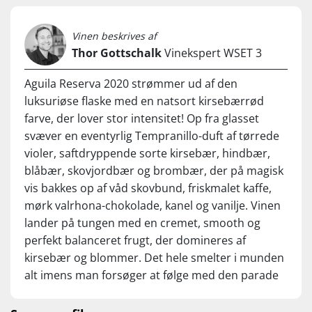
Vinen beskrives af
Thor Gottschalk
Vinekspert WSET 3
Aguila Reserva 2020 strømmer ud af den
luksuriøse flaske med en natsort kirsebærrød
farve, der lover stor intensitet! Op fra glasset
svæver en eventyrlig Tempranillo-duft af tørrede
violer, saftdryppende sorte kirsebær, hindbær,
blåbær, skovjordbær og brombær, der på magisk
vis bakkes op af våd skovbund, friskmalet kaffe,
mørk valrhona-chokolade, kanel og vanilje. Vinen
lander på tungen med en cremet, smooth og
perfekt balanceret frugt, der domineres af
kirsebær og blommer. Det hele smelter i munden
alt imens man forsøger at følge med den parade
af smagsnuancer, der passerer igennem
sanseapparatet. Vinen kommer i mål med en 60-