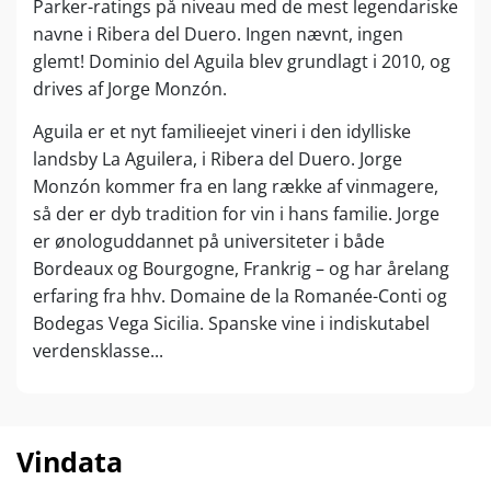
Parker-ratings på niveau med de mest legendariske
navne i Ribera del Duero. Ingen nævnt, ingen
glemt! Dominio del Aguila blev grundlagt i 2010, og
drives af Jorge Monzón.
Aguila er et nyt familieejet vineri i den idylliske
landsby La Aguilera, i Ribera del Duero. Jorge
Monzón kommer fra en lang række af vinmagere,
så der er dyb tradition for vin i hans familie. Jorge
er ønologuddannet på universiteter i både
Bordeaux og Bourgogne, Frankrig – og har årelang
erfaring fra hhv. Domaine de la Romanée-Conti og
Bodegas Vega Sicilia. Spanske vine i indiskutabel
verdensklasse...
Dominio del Aguila besidder 30 hektar af rigtig
gamle vinstokke, hvor mange er langt over 50 år og
nogle helt op til 150 år gamle. Størstedelen af deres
Vindata
vinstokke bliver dyrket certificeret økologisk og