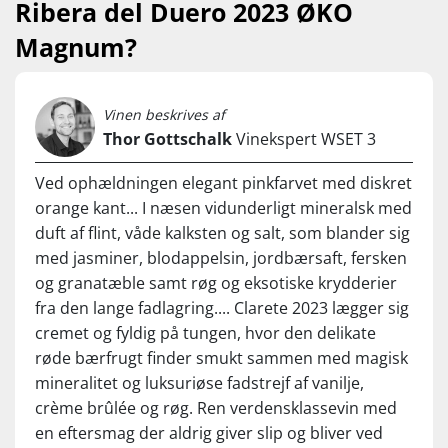
Ribera del Duero 2023 ØKO
Magnum?
Vinen beskrives af
Thor Gottschalk
Vinekspert WSET 3
Ved ophældningen elegant pinkfarvet med diskret
orange kant... I næsen vidunderligt mineralsk med
duft af flint, våde kalksten og salt, som blander sig
med jasminer, blodappelsin, jordbærsaft, fersken
og granatæble samt røg og eksotiske krydderier
fra den lange fadlagring.... Clarete 2023 lægger sig
cremet og fyldig på tungen, hvor den delikate
røde bærfrugt finder smukt sammen med magisk
mineralitet og luksuriøse fadstrejf af vanilje,
crème brûlée og røg. Ren verdensklassevin med
en eftersmag der aldrig giver slip og bliver ved