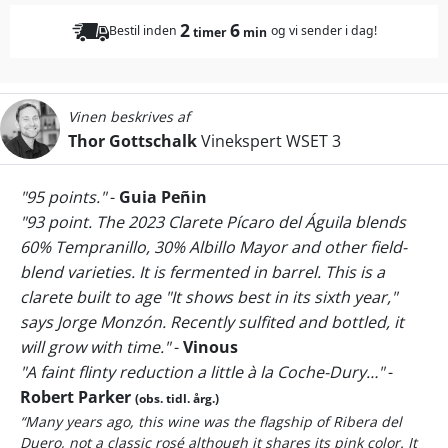
2
6
Bestil inden
og vi sender i dag!
timer
min
Vinen beskrives af
Thor Gottschalk
Vinekspert WSET 3
"95 points."
-
Guia Peñin
"93 point. The 2023 Clarete Pícaro del Águila blends
60% Tempranillo, 30% Albillo Mayor and other field-
blend varieties. It is fermented in barrel. This is a
clarete built to age "It shows best in its sixth year,"
says Jorge Monzón. Recently sulfited and bottled, it
will grow with time."
-
Vinous
"A faint flinty reduction a little à la Coche-Dury…"
-
Robert Parker
(obs. tidl. årg.)
“Many years ago, this wine was the flagship of Ribera del
Duero, not a classic rosé although it shares its pink color. It