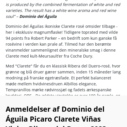
is produced by the combined fermentation of white and red
varieties. The result has a white wine aroma and red wine
soul” –
Dominio del Águila
Dominio del Águilas ikoniske Clarete rosé omsider tilbage -
her i eksklusiv magnumflaske! Tidligere toprated med vilde
94 points fra Robert Parker – en bedrift som kun ganske få
rosévine i verden kan prale af. Tilmed har den berømte
vinanmelder sammenlignet den mineralske smag i denne
Clarete med kult-Meursault’er fra Coche Dury.
Med "Clarete" får du en klassisk Ribera del Duero-rosé, hvor
grønne og blå druer gærer sammen, inden 15 måneder lang
modning på franske egetræsfade. Et perfekt balanceret
møde mellem hvidvinesdruen Albillos elegance,
Tempranillos mørke rødvinssjæl og fadets ærkespanske
krydderi. OBS - De ældste vinstokke er over 100 år gamle, og
dyrkningen er både økologisk og under omlægning til
Anmeldelser af Dominio del
biodynamik.
Águila Picaro Clarete Viñas
Hele herligheden toppet med bourgogneinspireret flintet
mineralitet, som Jorge Monzon opnår ved at minimere