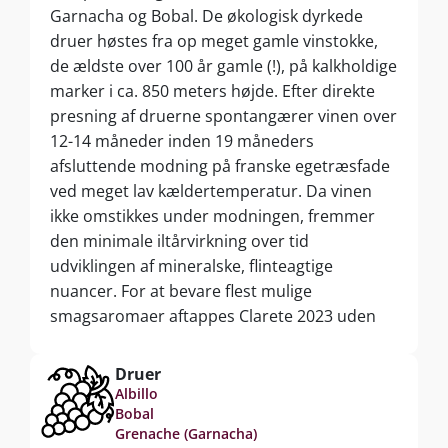
Garnacha og Bobal. De økologisk dyrkede
druer høstes fra op meget gamle vinstokke,
de ældste over 100 år gamle (!), på kalkholdige
marker i ca. 850 meters højde. Efter direkte
presning af druerne spontangærer vinen over
12-14 måneder inden 19 måneders
afsluttende modning på franske egetræsfade
ved meget lav kældertemperatur. Da vinen
ikke omstikkes under modningen, fremmer
den minimale iltårvirkning over tid
udviklingen af mineralske, flinteagtige
nuancer. For at bevare flest mulige
smagsaromaer aftappes Clarete 2023 uden
klaring og filtrering, hvorfor et naturligt
bundfald kan forekomme.
Druer
Albillo
Bobal
Grenache (Garnacha)