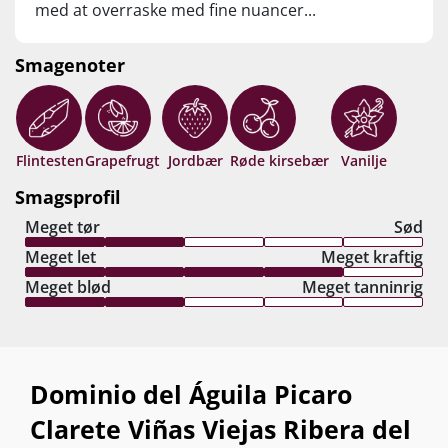
med at overraske med fine nuancer...
Smagenoter
Flintesten
Grapefrugt
Jordbær
Røde kirsebær
Vanilje
Smagsprofil
Meget tør
Sød
Meget let
Meget kraftig
Meget blød
Meget tanninrig
Dominio del Águila Picaro
Clarete Viñas Viejas Ribera del