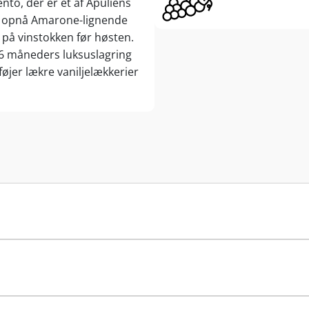
ento, der er et af Apuliens
at opnå Amarone-lignende
på vinstokken før høsten.
l 6 måneders luksuslagring
øjer lækre vaniljelækkerier