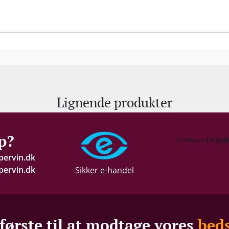
Lignende produkter
p?
pervin.dk
ervin.dk
Sikker e-handel
første til at modtage vores
beds