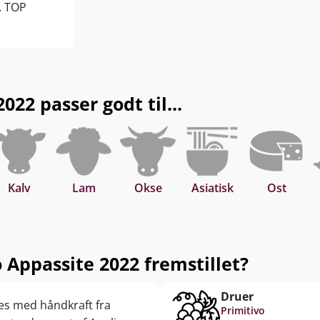
… TOP
22 passer godt til...
Kalv
Lam
Okse
Asiatisk
Ost
 Appassite 2022 fremstillet?
Druer
tes med håndkraft fra
Primitivo