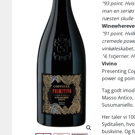
"93 point. Hvis
man en seriøs 
næsten skulle 
Winewherever
"91 point. Hvi
cremede power
vinkøleskabet..
"4,1stjerner. H
Vivino
Presenting Cop
power og poin
Tag godt imod 
Masso Antico,
Susumaniello.
Her taler vi 10
Syditalien, hv
buskvine. Og f