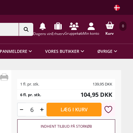
0
Gruppekøb
Min konto
Kurv
Dagens vin
Erhverv
PANMELDERE
VORES BUTIKKER
ØVRIGE
1 fl. pr. stk.
139,95
DKK
104,95
DKK
6 fl. pr. stk.
LÆG I KURV
INDHENT TILBUD PÅ STORKØB