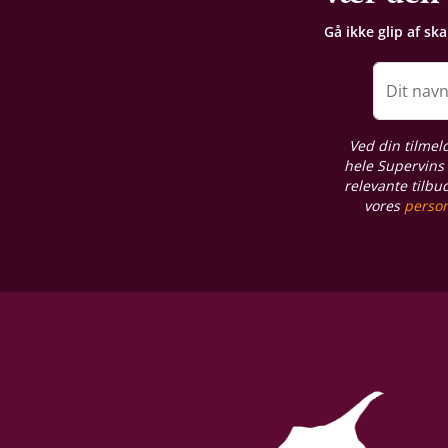
Gå ikke glip af sk
Lagring
Fad-/egetræslagring
Dit nav
Proptype
Ved din tilmel
Kork
hele Supervins 
relevante tilbu
vores
person
Emballage
6 stk. papkasse
Allergener
Sulferdioxid/ Sulfitter
Restsukker
15,7 g/L