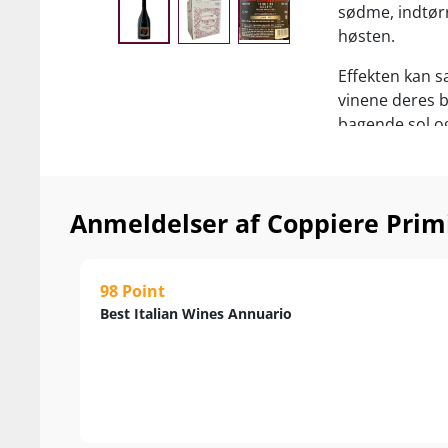
sødme, indtørr
høsten.
Effekten kan 
vinene deres 
bagende sol og
du genfinder i
Coppiere Prim
vaniljekrydder
Anmeldelser af Coppiere Primi
Nyd den som hy
pizza, julemad
98 Point
Best Italian Wines Annuario