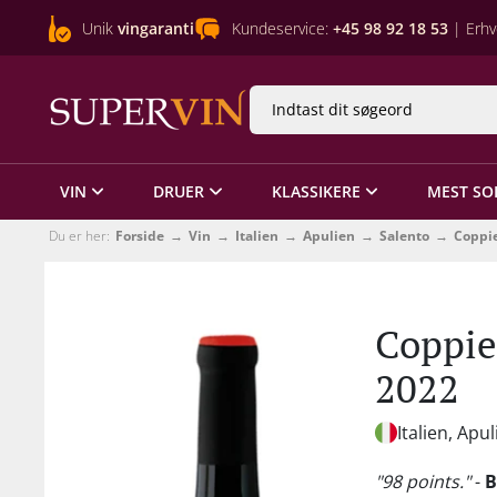
Unik
vingaranti
Kundeservice:
+45 98 92 18 53
| Erhv
VIN
DRUER
KLASSIKERE
MEST SO
Du er her:
Forside
Vin
Italien
Apulien
Salento
Coppi
Coppie
2022
Italien, Apu
"98 points."
-
B