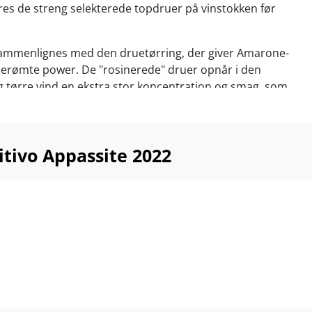
es de streng selekterede topdruer på vinstokken før
sammenlignes med den druetørring, der giver Amarone-
berømte power. De "rosinerede" druer opnår i den
 tørre vind en ekstra stor koncentration og smag, som
 den færdige vin.
itivo Appassite 2022 fuldendes med lækre
ier fra 6 måneders lagring på de fineste franske egefade.
tivo Appassite 2022
ggeglas eller til BBQ, steaks lam, kraftige pastaretter,
 og lagrede oste. Servér ved 15-18°C