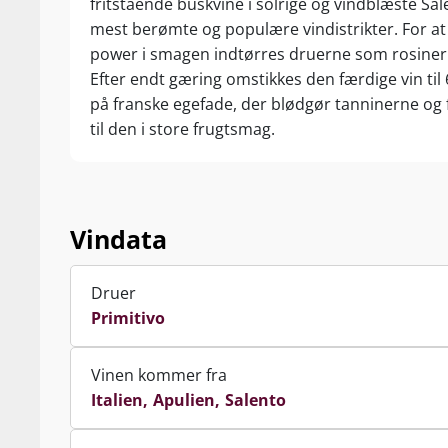
fritstående buskvine i solrige og vindblæste Sal
mest berømte og populære vindistrikter. For 
power i smagen indtørres druerne som rosiner 
Efter endt gæring omstikkes den færdige vin ti
på franske egefade, der blødgør tanninerne og f
til den i store frugtsmag.
Vindata
Druer
Primitivo
Vinen kommer fra
Italien
Apulien
Salento