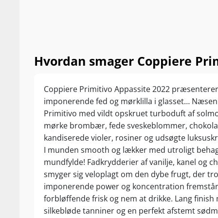
Hvordan smager Coppiere Prim
Coppiere Primitivo Appassite 2022 præsenterer
imponerende fed og mørklilla i glasset… Næsen
Primitivo med vildt opskruet turboduft af sol
mørke brombær, fede sveskeblommer, chokola
kandiserede violer, rosiner og udsøgte luksuskry
I munden smooth og lækker med utroligt behag
mundfylde! Fadkrydderier af vanilje, kanel og c
smyger sig veloplagt om den dybe frugt, der tro
imponerende power og koncentration fremstå
forbløffende frisk og nem at drikke. Lang finis
silkebløde tanniner og en perfekt afstemt sødm