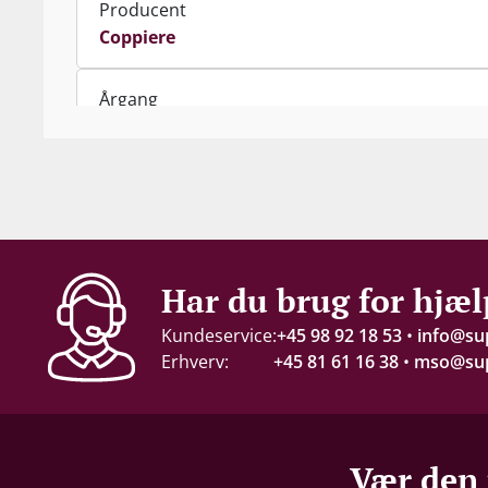
Producent
Coppiere
Årgang
2022
Indhold
75 cl
Alkohol-%
Har du brug for hjæl
14 %
Kundeservice:
+45 98 92 18 53
•
info@su
Erhverv:
+45 81 61 16 38
•
mso@sup
Servering
15-18°C
Gemmepotentiale
Vær den 
4-6 år fra høståret