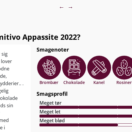
←
→
itivo Appassite 2022?
Smagenoter
 sig
 lover
modne
de,
Brombær
Chokolade
Kanel
Rosiner
dderier.. .
elig
Smagsprofil
hokolade
Meget tør
ds sin
Meget let
r
h med
Meget blød
e i