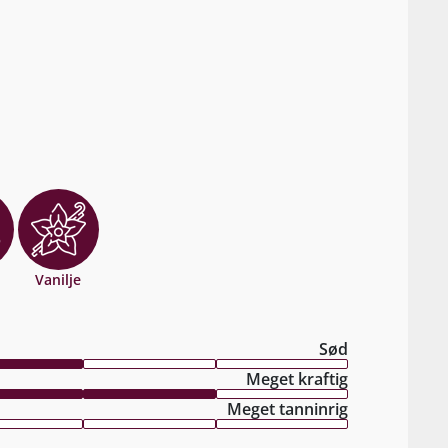
Vanilje
Sød
Meget kraftig
Meget tanninrig