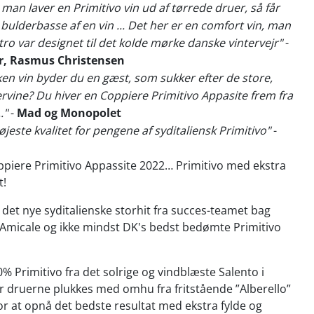
 man laver en Primitivo vin ud af tørrede druer, så får
bulderbasse af en vin ... Det her er en comfort vin, man
tro var designet til det kolde mørke danske vintervejr"
-
, Rasmus Christensen
lken vin byder du en gæst, som sukker efter de store,
vine? Du hiver en Coppiere Primitivo Appasite frem fra
."
-
Mad og Monopolet
øjeste kvalitet for pengene af syditaliensk Primitivo"
-
piere Primitivo Appassite 2022… Primitivo med ekstra
t!
det nye syditalienske storhit fra succes-teamet bag
 Amicale og ikke mindst DK's bedst bedømte Primitivo
0% Primitivo fra det solrige og vindblæste Salento i
or druerne plukkes med omhu fra fritstående ”Alberello”
or at opnå det bedste resultat med ekstra fylde og