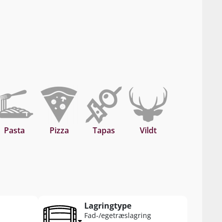
Pasta
Pizza
Tapas
Vildt
Lagringtype
Fad-/egetræslagring