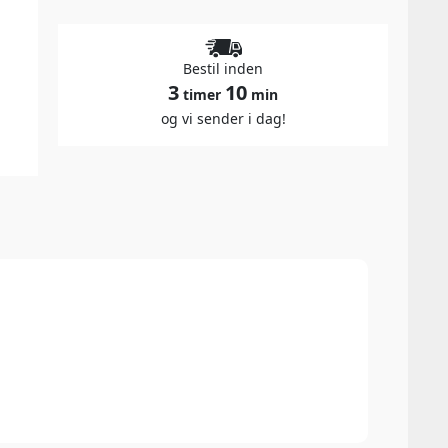
Bestil inden
3
10
timer
min
og vi sender i dag!
93 P
Winew
Hvis 
fra a
vinte