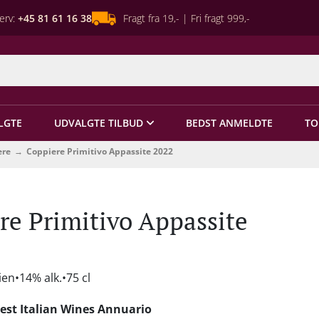
erv:
+45 81 61 16 38
Fragt fra 19,- | Fri fragt 999,-
LGTE
UDVALGTE TILBUD
BEDST ANMELDTE
TO
ere
Coppiere Primitivo Appassite 2022
re Primitivo Appassite
lien
14% alk.
75 cl
est Italian Wines Annuario