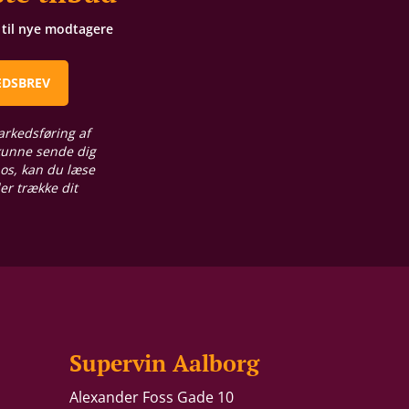
t til nye modtagere
EDSBREV
arkedsføring af
 kunne sende dig
 os, kan du læse
ler trække dit
Supervin Aalborg
Alexander Foss Gade 10