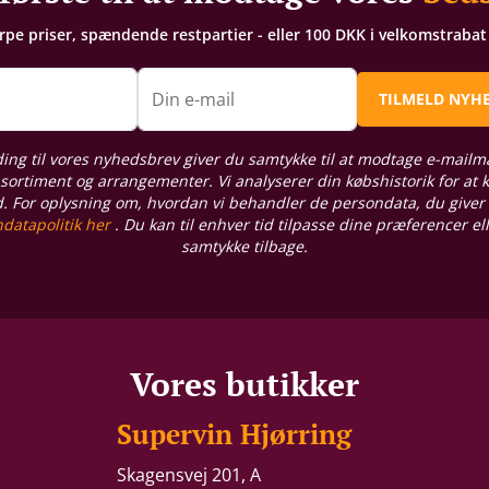
arpe priser, spændende restpartier - eller 100 DKK i velkomstraba
n
Din e-mail
TILMELD NYH
ding til vores nyhedsbrev giver du samtykke til at modtage e-mailm
sortiment og arrangementer. Vi analyserer din købshistorik for at
d. For oplysning om, hvordan vi behandler de persondata, du giver
datapolitik her
. Du kan til enhver tid tilpasse dine præferencer el
samtykke tilbage.
Vores butikker
Supervin Hjørring
Skagensvej 201, A