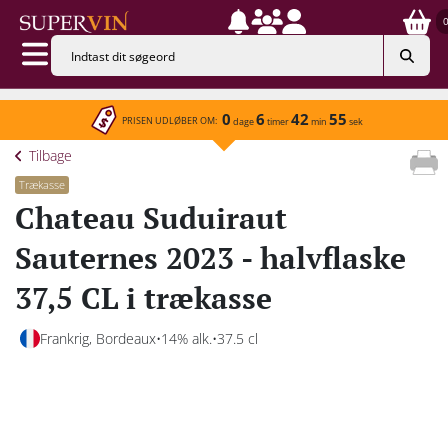
0
6
42
55
PRISEN UDLØBER OM:
dage
timer
min
sek
Tilbage
Trækasse
Chateau Suduiraut
Sauternes 2023 - halvflaske
37,5 CL i trækasse
Frankrig, Bordeaux
14% alk.
37.5 cl