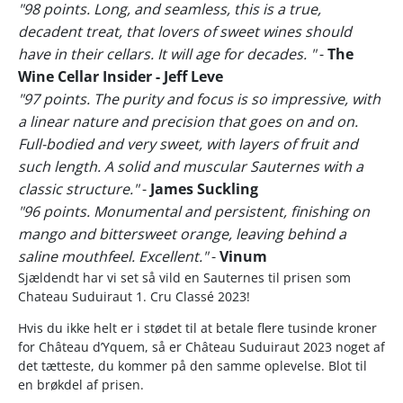
"98 points. Long, and seamless, this is a true,
decadent treat, that lovers of sweet wines should
have in their cellars. It will age for decades. "
-
The
Wine Cellar Insider - Jeff Leve
"97 points. The purity and focus is so impressive, with
a linear nature and precision that goes on and on.
Full-bodied and very sweet, with layers of fruit and
such length. A solid and muscular Sauternes with a
classic structure."
-
James Suckling
"96 points. Monumental and persistent, finishing on
mango and bittersweet orange, leaving behind a
saline mouthfeel. Excellent."
-
Vinum
Sjældendt har vi set så vild en Sauternes til prisen som
Chateau Suduiraut 1. Cru Classé 2023!
Hvis du ikke helt er i stødet til at betale flere tusinde kroner
for Château d’Yquem, så er Château Suduiraut 2023 noget af
det tætteste, du kommer på den samme oplevelse. Blot til
en brøkdel af prisen.