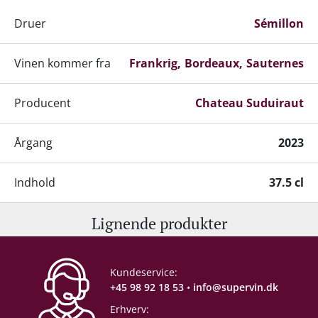
Druer
Sémillon
Vinen kommer fra
Frankrig
Bordeaux
Sauternes
Producent
Chateau Suduiraut
Årgang
2023
Indhold
37.5 cl
Lignende produkter
Alkohol-%
14 %
Servering
8-12°C
Kundeservice:
+45 98 92 18 53
•
info@supervin.dk
Gemmepotentiale
+25 år fra høståret
Erhverv: