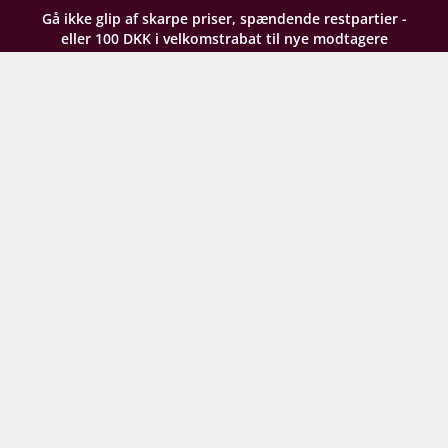
Gå ikke glip af skarpe priser, spændende restpartier -
eller 100 DKK i velkomstrabat til nye modtagere
Dit navn
Din e-mail
TILMELD NYHEDSBREV
Ved din tilmelding til vores nyhedsbrev giver du
samtykke til at modtage e-mailmarkedsføring af hele
Supervins sortiment og arrangementer. Vi analyserer
din købshistorik for at kunne sende dig relevante
tilbud. For oplysning om, hvordan vi behandler de
persondata, du giver os, kan du læse vores
persondatapolitik her
. Du kan til enhver tid tilpasse
dine præferencer eller trække dit samtykke tilbage.