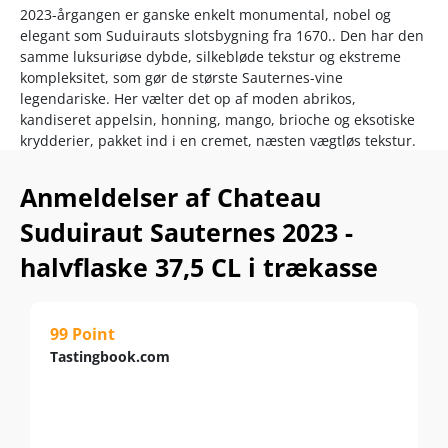
2023-årgangen er ganske enkelt monumental, nobel og
elegant som Suduirauts slotsbygning fra 1670.. Den har den
samme luksuriøse dybde, silkebløde tekstur og ekstreme
kompleksitet, som gør de største Sauternes-vine
legendariske. Her vælter det op af moden abrikos,
kandiseret appelsin, honning, mango, brioche og eksotiske
krydderier, pakket ind i en cremet, næsten vægtløs tekstur.
Med et hav af ratings mellem 97–99 points fra verdens
Anmeldelser af Chateau
største internationale vinanmeldere er det ikke helt ude af
proportioner at sammenligne kvaliteten med Y'quem.
Suduiraut Sauternes 2023 -
Frugterne der høstes i dag skal tilskrives AXA Millésimes og
halvflaske 37,5 CL i trækasse
manager Pierre Montégut, der siden 1992 har genindført
lavt høstudbytte, talrige høstrunder (i jagten på druer med
ædelråd) samt gæring og modning på egetræsfade (heraf
99 Point
50% nye).
Tastingbook.com
Siden lanceringen af 2. vinen ”Les Lions” indgår kun de
ﬁneste druer i Suduirauts ”Grand Vin”.