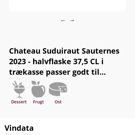
←
→
Chateau Suduiraut Sauternes
2023 - halvflaske 37,5 CL i
trækasse passer godt til...
Dessert
Frugt
Ost
Vindata