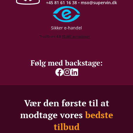
+45 81 61 16 38
•
mso@supervin.dk
Lagring
Fad-/egetræslagring
Proptype
Kork
Sikker e-handel
Emballage
12 stk. trækasse
Allergener
Sulferdioxid/ Sulfitter
Følg med backstage:
Vær den første til at
modtage vores
bedste
tilbud