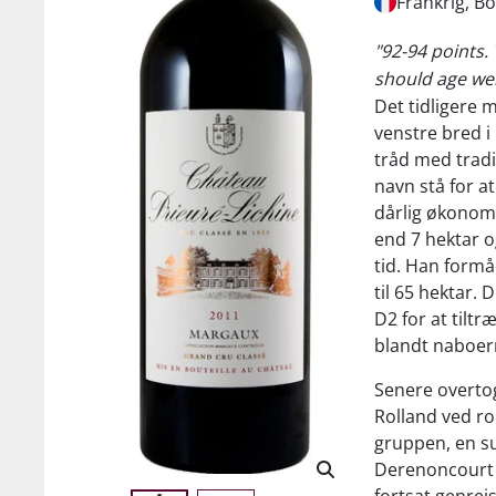
Frankrig, B
"92-94 points.
should age wel
Det tidligere 
venstre bred i 
tråd med tradi
navn stå for a
dårlig økonom
end 7 hektar og
tid. Han form
til 65 hektar.
D2 for at tiltr
blandt naboern
Senere overto
Rolland ved ror
gruppen, en s
Derenoncourt 