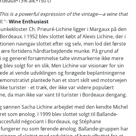
ordeaux
13% alk.
150 cl
 This is a powerful expression of the vintage—a wine that
l."
-
Wine Enthusiast
munkekloster Ch. Prieuré-Lichine ligger i Margaux på den
Bordeaux. I 1952 blev slottet købt af Alexis Lichine, der i
tionen navngav slottet efter sig selv, men lod det første
t ære fortidens hårdtarbejdende munke. På grund af
i og generel forsømmelse talte vinmarkerne ikke mere
 blev solgt for en slik. Men Lichine var visionær for sin
åede at vende udviklingen og forøgede beplantningerne
 Demonstrativt plantede han et stort skilt ved motorvejen
ække turister - et træk, der ikke var videre populært
e, da man ikke var vant til turister i Bordeaux dengang.
g sønnen Sacha Lichine arbejdet med den kendte Michel
et som ønolog. I 1999 blev slottet solgt til Ballande-
uccesfuld négociant i Bordeaux, og Stéphane
fungerer nu som førende ønolog. Ballande-gruppen har