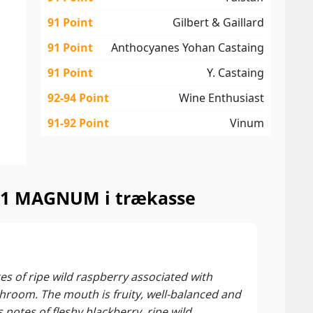
91 Point
Gilbert & Gaillard
91 Point
Anthocyanes Yohan Castaing
91 Point
Y. Castaing
92-94 Point
Wine Enthusiast
91-92 Point
Vinum
2011 MAGNUM i trækasse
92 P
Andre
otes of ripe wild raspberry associated with
shroom. The mouth is fruity, well-balanced and
notes of fleshy blackberry, ripe wild