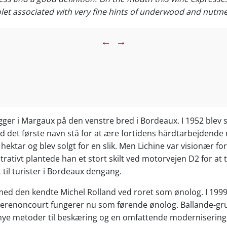
olet associated with very fine hints of underwood and nutme
ood on the persistence.
←
→
gger i Margaux på den venstre bred i Bordeaux. I 1952 blev sl
lod det første navn stå for at ære fortidens hårdtarbejdend
ktar og blev solgt for en slik. Men Lichine var visionær fo
tivt plantede han et stort skilt ved motorvejen D2 for at til
til turister i Bordeaux dengang.
d den kendte Michel Rolland ved roret som ønolog. I 1999 b
erenoncourt fungerer nu som førende ønolog. Ballande-gru
 nye metoder til beskæring og en omfattende modernisering af