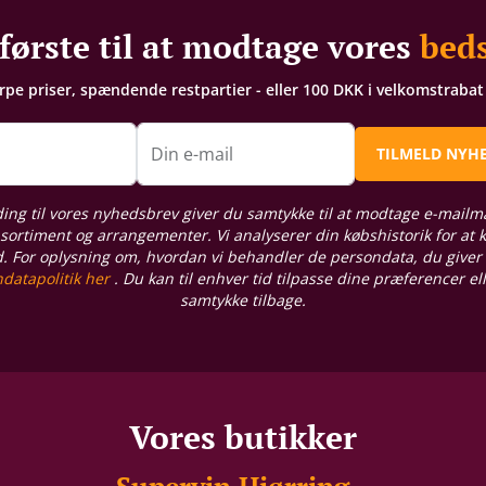
første til at modtage vores
beds
arpe priser, spændende restpartier - eller 100 DKK i velkomstraba
n
Din e-mail
TILMELD NYH
ding til vores nyhedsbrev giver du samtykke til at modtage e-mailm
sortiment og arrangementer. Vi analyserer din købshistorik for at
d. For oplysning om, hvordan vi behandler de persondata, du giver
datapolitik her
. Du kan til enhver tid tilpasse dine præferencer el
samtykke tilbage.
Vores butikker