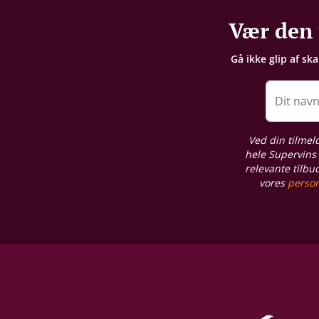
Emballage
Vær den 
1 stk. trækasse
Gå ikke glip af sk
Allergener
Sulferdioxid/ Sulfitter
Dit nav
Syreindhold
Ved din tilmel
3,16 g/L
hele Supervins 
relevante tilbu
vores
person