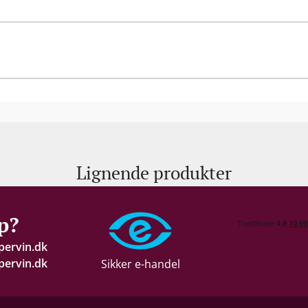
Lignende produkter
p?
pervin.dk
ervin.dk
Sikker e-handel