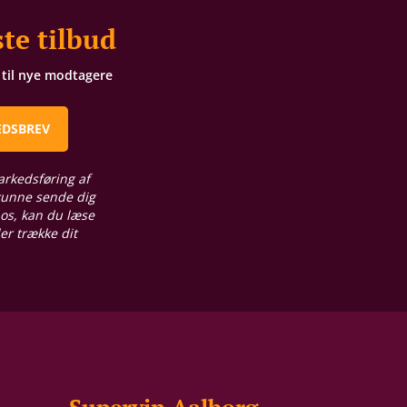
te tilbud
t til nye modtagere
EDSBREV
arkedsføring af
 kunne sende dig
 os, kan du læse
ler trække dit