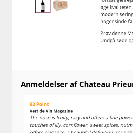
fortsat genrej
øge kvaliteten
modernisering a
nogensinde fø
Prøv denne Marg
Undgå søde og 
Anmeldelser af Chateau Prieu
93 Point
Vert de Vin Magazine
The nose is fruity, racy and offers a fine power
touches of lily, cornflower, sweet spices, nut
offers elegance, a beautiful definition, round