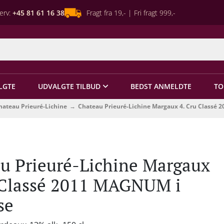
erv:
+45 81 61 16 38
Fragt fra 19,- | Fri fragt 999,-
LGTE
UDVALGTE TILBUD
BEDST ANMELDTE
TO
hateau Prieuré-Lichine
Chateau Prieuré-Lichine Margaux 4. Cru Classé
u Prieuré-Lichine Margaux
 Classé 2011 MAGNUM i
se