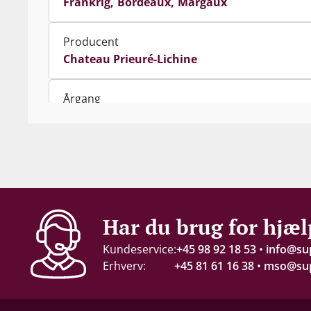
Frankrig
Bordeaux
Margaux
Producent
Chateau Prieuré-Lichine
Årgang
2011
Indhold
150 cl
Alkohol-%
Har du brug for hjæl
13 %
Kundeservice:
+45 98 92 18 53
•
info@su
Erhverv:
+45 81 61 16 38
•
mso@sup
Proptype
Kork