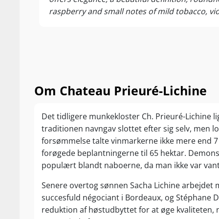
raspberry and small notes of mild tobacco, vi
and well-built. A very discreet hint of underw
Om Chateau Prieuré-Lichine
Det tidligere munkekloster Ch. Prieuré-Lichine li
traditionen navngav slottet efter sig selv, men 
forsømmelse talte vinmarkerne ikke mere end 7 he
forøgede beplantningerne til 65 hektar. Demonstra
populært blandt naboerne, da man ikke var vant 
Senere overtog sønnen Sacha Lichine arbejdet me
succesfuld négociant i Bordeaux, og Stéphane D
reduktion af høstudbyttet for at øge kvaliteten,