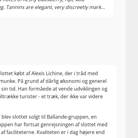
g. Tannins are elegant, very discreetly marked
ottet købt af Alexis Lichine, der i tråd med
e munke. På grund af dårlig økonomi og generel
r sin tid. Han formåede at vende udviklingen og
trække turister - et træk, der ikke var videre
lev slottet solgt til Ballande-gruppen, en
ppen har fortsat genrejsningen af slottet med
 faciliteterne. Kvaliteten er i dag højere end