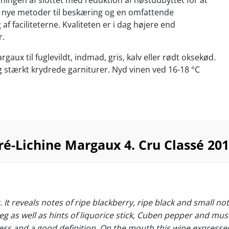
sningen af slottet med reduktion af høstudbyttet for at
, nye metoder til beskæring og en omfattende
f faciliteterne. Kvaliteten er i dag højere end
r.
aux til fuglevildt, indmad, gris, kalv eller rødt oksekød.
stærkt krydrede garniturer. Nyd vinen ved 16-18 °C
ré-Lichine Margaux 4. Cru Classé 
. It reveals notes of ripe blackberry, ripe black and small n
meg as well as hints of liquorice stick, Cuben pepper and mu
ness and a good definition. On the mouth this wine expresses 