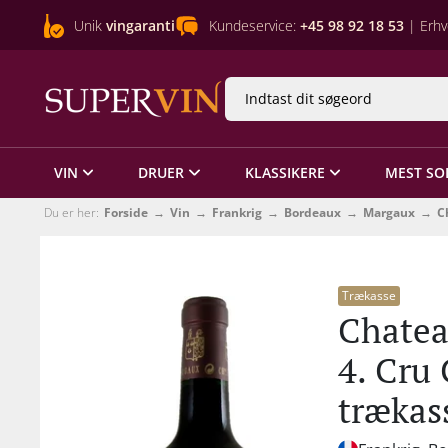
Unik
vingaranti
Kundeservice:
+45 98 92 18 53
| Erhv
VIN
DRUER
KLASSIKERE
MEST SO
Du er her:
Forside
Vin
Frankrig
Bordeaux
Margaux
C
Trækasse
Chatea
4. Cru
trækas