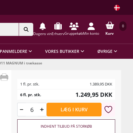
0
Gruppekøb
Min konto
Kurv
Dagens vin
Erhverv
PANMELDERE
VORES BUTIKKER
ØVRIGE
 2011 MAGNUM i trækasse
1 fl. pr. stk.
1.389,95
DKK
1.249,95
DKK
6 fl. pr. stk.
LÆG I KURV
INDHENT TILBUD PÅ STORKØB