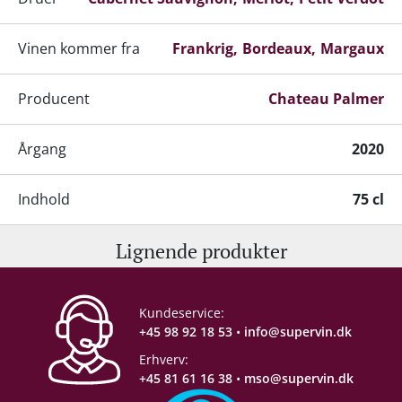
Vinen kommer fra
Frankrig
Bordeaux
Margaux
Producent
Chateau Palmer
Årgang
2020
Indhold
75 cl
Lignende produkter
Alkohol-%
14 %
Proptype
Kork
Kundeservice:
+45 98 92 18 53
•
info@supervin.dk
Emballage
6 stk. trækasse
Erhverv:
+45 81 61 16 38
•
mso@supervin.dk
Allergener
Sulferdioxid/ Sulfitter