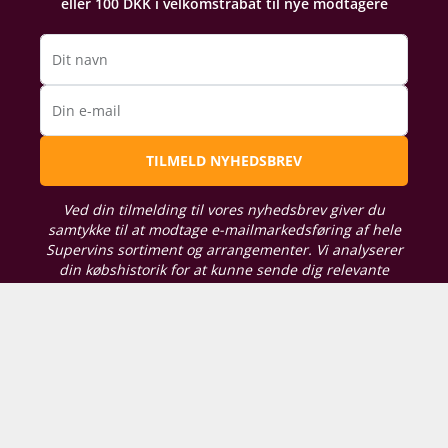
eller 100 DKK i velkomstrabat til nye modtagere
Dit navn
Din e-mail
TILMELD NYHEDSBREV
Ved din tilmelding til vores nyhedsbrev giver du
samtykke til at modtage e-mailmarkedsføring af hele
Supervins sortiment og arrangementer. Vi analyserer
din købshistorik for at kunne sende dig relevante
tilbud. For oplysning om, hvordan vi behandler de
persondata, du giver os, kan du læse vores
persondatapolitik her
. Du kan til enhver tid tilpasse
dine præferencer eller trække dit samtykke tilbage.