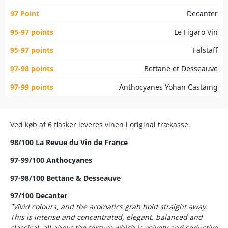
97 Point
Decanter
95-97 points
Le Figaro Vin
95-97 points
Falstaff
97-98 points
Bettane et Desseauve
97-99 points
Anthocyanes Yohan Castaing
Ved køb af 6 flasker leveres vinen i original trækasse.
98/100 La Revue du Vin de France
97-99/100 Anthocyanes
97-98/100 Bettane & Desseauve
97/100 Decanter
"Vivid colours, and the aromatics grab hold straight away.
This is intense and concentrated, elegant, balanced and
classical, all about the texture which is velvety and seductive