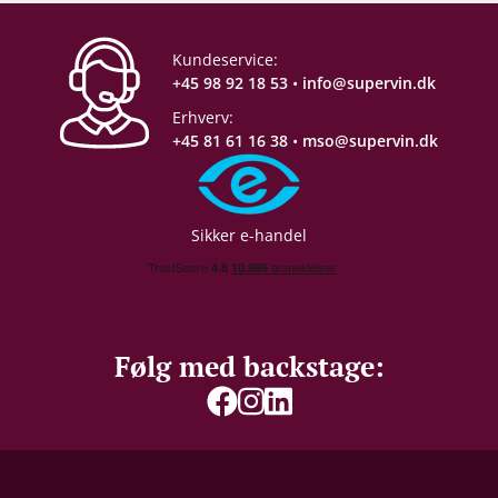
Servering
8-12°C
Kundeservice:
+45 98 92 18 53
•
info@supervin.dk
Gemmepotentiale
+15 år fra høståret
Erhverv:
+45 81 61 16 38
•
mso@supervin.dk
Proptype
Kork
Sikker e-handel
Følg med backstage: