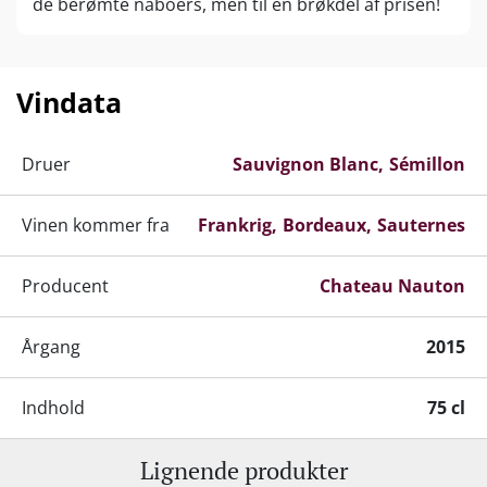
de berømte naboers, men til en brøkdel af prisen!
Vindata
Druer
Sauvignon Blanc
Sémillon
Vinen kommer fra
Frankrig
Bordeaux
Sauternes
Producent
Chateau Nauton
Årgang
2015
Indhold
75 cl
Lignende produkter
Alkohol-%
13 %