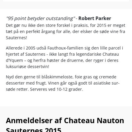
"95 point betyder outstanding"
-
Robert Parker
Det gør nu ikke den store forskel i praksis, for 2015 er meget
tæt på en perfekt årgang for alle, der elsker de søde vine fra
Sauternes!
Allerede i 2005 udså Fauthoux-familien sig den lille parcel i
hjertet af Sauternes - ikke langt fra legendariske Chateau
d’Yquem – og herfra høster de druerne, der ryger i deres
luksuriøse dessertvin!
Nyd den gerne til blåskimmeloste, foie gras og cremede
desserter med frugt. Vinen går også godt til asiatiske sur-
søde retter. Serveres ved 10-12 grader.
Anmeldelser af Chateau Nauton
Sauternes 2015