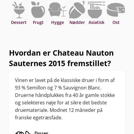
Sauternes! Kan gemmes i 10-15 år efter høståret.
Dessert
Frugt
Hygge
Nødder
Asiatisk
Ost
Hvordan er Chateau Nauton
Sauternes 2015 fremstillet?
Vinen er lavet på de klassiske druer i form af
93 % Semillon og 7 % Sauvignon Blanc.
Druerne håndplukkes fra 40 år gamle stokke
og selekteres nøje for at sikre det bedste
druemateriale. Modnet 12 måneder på
franske egetræsfade.
Druer