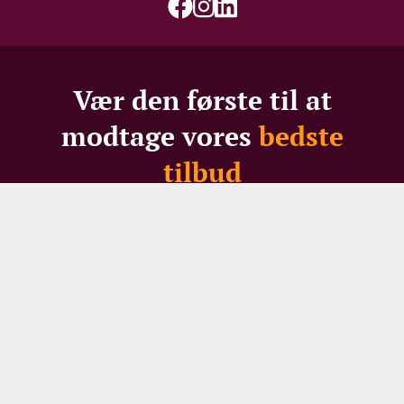
Vær den første til at
modtage vores
bedste
tilbud
Gå ikke glip af skarpe priser, spændende restpartier -
eller 100 DKK i velkomstrabat til nye modtagere
Dit navn
Din e-mail
TILMELD NYHEDSBREV