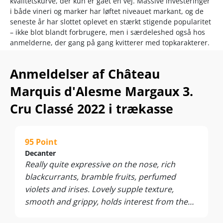
kvalitetskurve, der kun er gået én vej. Massive investeringer
i både vineri og marker har løftet niveauet markant, og de
seneste år har slottet oplevet en stærkt stigende popularitet
– ikke blot blandt forbrugere, men i særdeleshed også hos
anmelderne, der gang på gang kvitterer med topkarakterer.
Det er samtidig værd at bemærke, at Château Marquis
Anmeldelser af Château
d’Alesme er direkte nabo til legendariske Château Margaux,
1. Grand Cru Classé. Blot 15 minutters gang mellem de to
Marquis d'Alesme Margaux 3.
ejendomme vidner om Marquis d’Alesmes centrale og
betydningsfulde placering i hjertet af Margaux.
Cru Classé 2022 i trækasse
Ved køb af 6 flasker leveres vinen i original trækasse.
95 Point
Decanter
Really quite expressive on the nose, rich
blackcurrants, bramble fruits, perfumed
violets and irises. Lovely supple texture,
smooth and grippy, holds interest from the
first sip, concentrated and intense, this has a