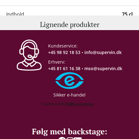
Indhold
75 cl
Lignende produkter
Alkohol-%
14,5 %
Kundeservice:
Servering
16-18°C
+45 98 92 18 53
•
info@supervin.dk
Erhverv:
Gemmepotentiale
+20 år fra høståret
+45 81 61 16 38
•
mso@supervin.dk
Proptype
Kork
Sikker e-handel
Emballage
6 stk. trækasse
Allergener
Sulferdioxid/ Sulfitter
Følg med backstage: