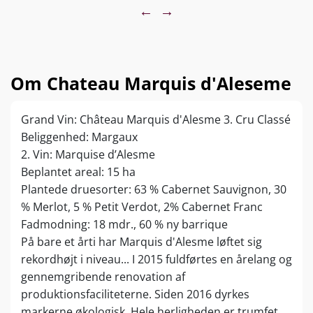
great fully fruit forward aspect with ripe
←
→
tannins that fill the mouth, chewy, lively,
bright and fun. So fresh and friendly, I love
this expression, more structured and serious
- you can feel the depth and weight and
Om Chateau Marquis d'Aleseme
sophistication, the Cabernet shines and I love
the soft, salty dark chocolate and flint touches
Grand Vin: Château Marquis d'Alesme 3. Cru Classé
too. Sweet, sharp, great acidity, layered and
Beliggenhed: Margaux
forward. Long and still a bit lean which gives
2. Vin: Marquise d’Alesme
focus on the finish. Will be delicious and great
Beplantet areal: 15 ha
to enjoy when ready. 2% Cabernet Franc
Plantede druesorter: 63 % Cabernet Sauvignon, 30
completes the blend. 3.83pH.
% Merlot, 5 % Petit Verdot, 2% Cabernet Franc
Fadmodning: 18 mdr., 60 % ny barrique
På bare et årti har Marquis d'Alesme løftet sig
rekordhøjt i niveau... I 2015 fuldførtes en årelang og
gennemgribende renovation af
produktionsfaciliteterne. Siden 2016 dyrkes
markerne økologisk. Hele herligheden er trumfet