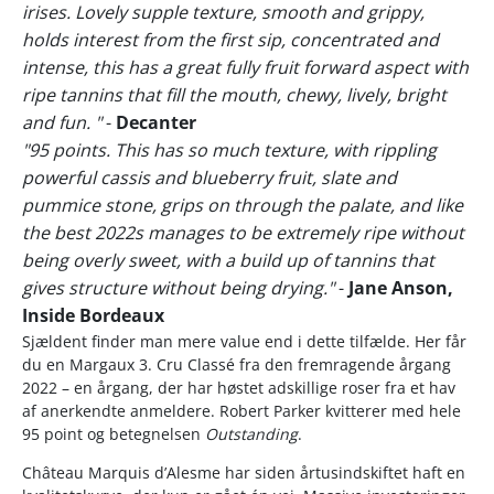
irises. Lovely supple texture, smooth and grippy,
holds interest from the first sip, concentrated and
intense, this has a great fully fruit forward aspect with
ripe tannins that fill the mouth, chewy, lively, bright
and fun. "
-
Decanter
"95 points. This has so much texture, with rippling
powerful cassis and blueberry fruit, slate and
pummice stone, grips on through the palate, and like
the best 2022s manages to be extremely ripe without
being overly sweet, with a build up of tannins that
gives structure without being drying."
-
Jane Anson,
Inside Bordeaux
Sjældent finder man mere value end i dette tilfælde. Her får
du en Margaux 3. Cru Classé fra den fremragende årgang
2022 – en årgang, der har høstet adskillige roser fra et hav
af anerkendte anmeldere. Robert Parker kvitterer med hele
95 point og betegnelsen
Outstanding
.
Château Marquis d’Alesme har siden årtusindskiftet haft en