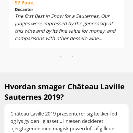
97 Point
Decanter
The first Best in Show for a Sauternes. Our
judges were impressed by the generosity of
this wine and by its fine value for money, and
comparisons with other dessert-wine
categories underscored the perennial appeal
of this misty spot near the Garonne. It's a mid
←
→
to full gold in colour, with ample luscious
sweetness lent unction by botrytis
complexities and lanolin oak. The wine is
generous, creamy and long on the palate,
Hvordan smager Château Laville
with a creme anglaise and chantilly richness
Sauternes 2019?
and just a faint perfume of lemon; the oak on
the palate proves restrained, and it has
relatively low acidity. It's not a Sauternes to
Château Laville 2019 præsenterer sig lækker fed
keep for a decade or more, but this generous
og lys gylden i glasset… I næsen decideret
and accessible sweet wine will offer huge
bjergtagende med magisk powerduft af gillede