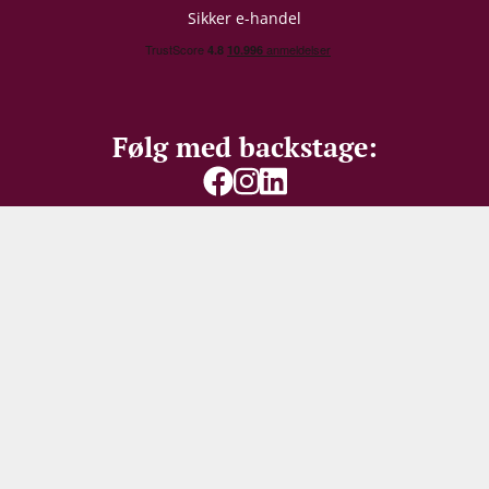
Emballage
6 stk. papkasse
Sikker e-handel
Allergener
Sulferdioxid/ Sulfitter
Restsukker
176 g/L
Følg med backstage:
Syreindhold
4,15 g/L
Vær den første til at
modtage vores
bedste
tilbud
Gå ikke glip af skarpe priser, spændende restpartier -
eller 100 DKK i velkomstrabat til nye modtagere