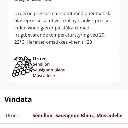
Druerne presses nænsomt med pneumatisk
blærepresse samt vertikal hydraulisk presse,
inden vinen gærer på ståltank med
frugtbevarende temperaturstyring ved 20-
22°C. Herefter omstikkes vinen til 20
måneders lagring på 400 liters franske
egetræsfade, heraf 50% helt nye. Afrunding på
Druer
neutral betontank før aftapningen på flaske.
Sémillon
Sauvignon Blanc
Muscadelle
Vindata
Druer
Sémillon
Sauvignon Blanc
Muscadelle