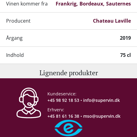
Vinen kommer fra
Frankrig
Bordeaux
Sauternes
Producent
Chateau Laville
Årgang
2019
Indhold
75 cl
Lignende produkter
Alkohol-%
13 %
Servering
10-13°C
Kundeservice:
+45 98 92 18 53
•
info@supervin.dk
Gemmepotentiale
+15 år fra høståret
Erhverv:
+45 81 61 16 38
•
mso@supervin.dk
Proptype
Kork