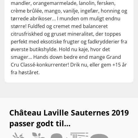
pleasure in the short term. Best with desserts
mandler, orangemarmelade, lanolin, fersken,
– or as a dessert itself – rather than in aperitif
crème brûlée, mango, vanilje, ingefær, honning og
mode.
tørrede abrikoser… I munden om muligt endnu
større! Fuldfed og cremet med balanceret
citrusfriskhed og gruset mineralitet, der toppes
perfekt med eksotiske frugter og fadkrydderier fra
øverste butikshylde. Hold nu kaje, hvor det
smager… Hands down bedre end mange Grand
Cru Classé-konkurrenter! Drik nu, eller gem +15 år
fra høståret.
Château Laville Sauternes 2019
passer godt til...