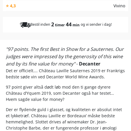
⭐ 4,3
Vivino
2
44
Bestil inden
og vi sender i dag!
timer
min
"97 points. The first Best in Show for a Sauternes. Our
judges were impressed by the generosity of this wine
and by its fine value for money"
-
Decanter
Det er officielt…. Château Laville Sauternes 2019 er Frankrigs
bedste søde vin ved Decanter World Wine Awards.
97 point giver altså dødt løb mod den ti gange dyrere
Château d’Yquem 2019, som Decanter også har testet…
Hvem sagde value for money?
Der er flydende guld i glasset, og kvaliteten er absolut intet
et lykketræf. Château Laville er Bordeaux’ måske bedste
hemmelighed. Slottet drives af winemaker Dr. Jean-
Christophe Barbe, der er fungerende professor i ønologi