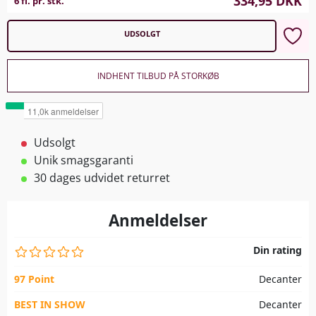
334,95
DKK
6 fl. pr. stk.
UDSOLGT
INDHENT TILBUD PÅ STORKØB
Udsolgt
Unik smagsgaranti
30 dages udvidet returret
Anmeldelser
Din rating
97 Point
Decanter
BEST IN SHOW
Decanter