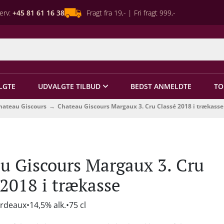
erv:
+45 81 61 16 38
Fragt fra 19,- | Fri fragt 999,-
LGTE
UDVALGTE TILBUD
BEDST ANMELDTE
TO
hateau Giscours
Chateau Giscours Margaux 3. Cru Classé 2018 i trækasse
u Giscours Margaux 3. Cru
 2018 i trækasse
ordeaux
14,5% alk.
75 cl