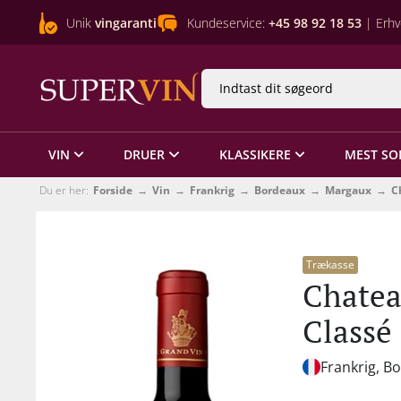
Unik
vingaranti
Kundeservice:
+45 98 92 18 53
| Erhv
VIN
DRUER
KLASSIKERE
MEST SO
Du er her:
Forside
Vin
Frankrig
Bordeaux
Margaux
C
Trækasse
Chatea
Classé
Frankrig, B