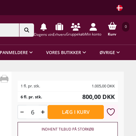
0
Gruppekøb
Min konto
Kurv
Dagens vin
Erhverv
PANMELDERE
VORES BUTIKKER
ØVRIGE
1 fl. pr. stk.
1.005,00
DKK
800,00
DKK
6 fl. pr. stk.
LÆG I KURV
INDHENT TILBUD PÅ STORKØB