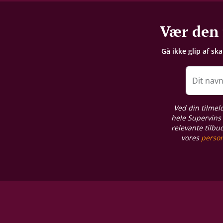
Emballage
Vær den 
6 stk. trækasse
Gå ikke glip af sk
Allergener
Sulferdioxid/ Sulfitter
Dit nav
Restsukker
Ved din tilmel
1 g/L
hele Supervins 
relevante tilbu
vores
person
Syreindhold
3,59 g/L