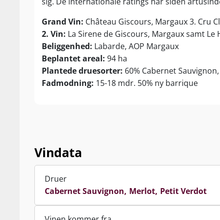
sig. De internationale ratings har siden årtusindes
Grand Vin:
Château Giscours, Margaux 3. Cru C
2. Vin:
La Sirene de Giscours, Margaux samt Le
Beliggenhed:
Labarde, AOP Margaux
Beplantet areal:
94 ha
Plantede druesorter:
60% Cabernet Sauvignon, 
Fadmodning:
15-18 mdr. 50% ny barrique
Vindata
Druer
Cabernet Sauvignon
Merlot
Petit Verdot
Vinen kommer fra