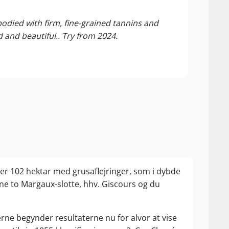
96 P
Wine 
l-bodied with firm, fine-grained tannins and
Alway
d and beautiful.. Try from 2024.
fruit
er 102 hektar med grusaflejringer, som i dybde
sine to Margaux-slotte, hhv. Giscours og du
rne begynder resultaterne nu for alvor at vise