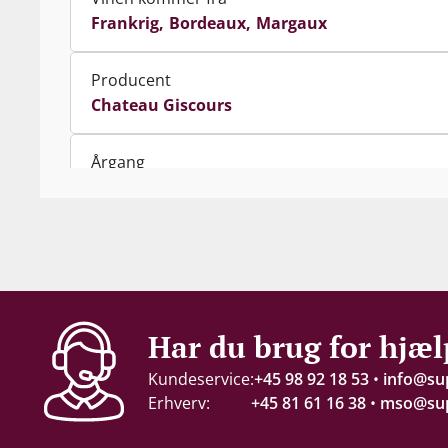
Frankrig
Bordeaux
Margaux
Producent
Chateau Giscours
Årgang
2018
Indhold
75 cl
Alkohol-%
Har du brug for hjæl
14,5 %
Kundeservice:
+45 98 92 18 53
•
info@su
Erhverv:
+45 81 61 16 38
•
mso@sup
Proptype
Kork