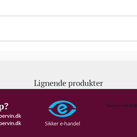
Lignende produkter
p?
pervin.dk
ervin.dk
Sikker e-handel