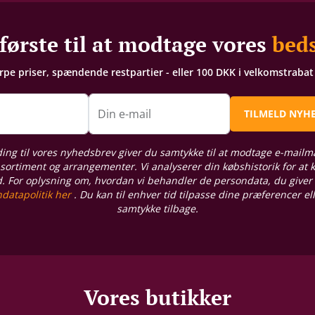
første til at modtage vores
beds
arpe priser, spændende restpartier - eller 100 DKK i velkomstraba
n
Din e-mail
TILMELD NYH
ding til vores nyhedsbrev giver du samtykke til at modtage e-mailm
sortiment og arrangementer. Vi analyserer din købshistorik for at
d. For oplysning om, hvordan vi behandler de persondata, du giver
datapolitik her
. Du kan til enhver tid tilpasse dine præferencer el
samtykke tilbage.
Vores butikker