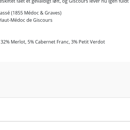
kiftet fået et gevaldigt løft, og Giscours lever nu igen fuldt 
lassé (1855 Médoc & Graves)
 Haut-Médoc de Giscours
32% Merlot, 5% Cabernet Franc, 3% Petit Verdot