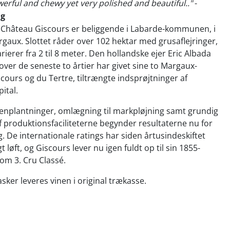
werful and chewy yet very polished and beautiful.."
-
ng
 Château Giscours er beliggende i Labarde-kommunen, i
rgaux. Slottet råder over 102 hektar med grusaflejringer,
rierer fra 2 til 8 meter. Den hollandske ejer Eric Albada
over de seneste to årtier har givet sine to Margaux-
scours og du Tertre, tiltrængte indsprøjtninger af
ital.
genplantninger, omlægning til markpløjning samt grundig
f produktionsfaciliteterne begynder resultaterne nu for
ig. De internationale ratings har siden årtusindeskiftet
gt løft, og Giscours lever nu igen fuldt op til sin 1855-
som 3. Cru Classé.
asker leveres vinen i original trækasse.