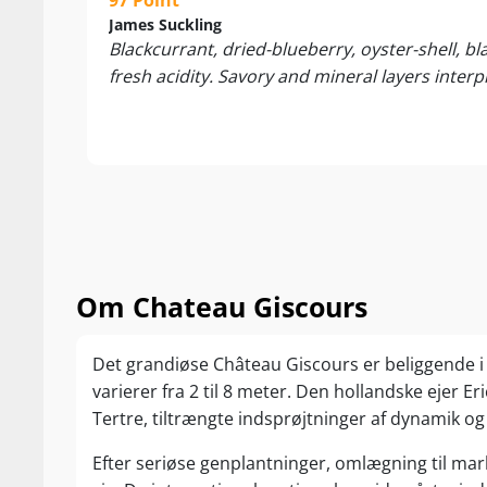
97 Point
James Suckling
Blackcurrant, dried-blueberry, oyster-shell, bla
fresh acidity. Savory and mineral layers interp
Om Chateau Giscours
Det grandiøse Château Giscours er beliggende i
varierer fra 2 til 8 meter. Den hollandske ejer E
Tertre, tiltrængte indsprøjtninger af dynamik og 
Efter seriøse genplantninger, omlægning til mark