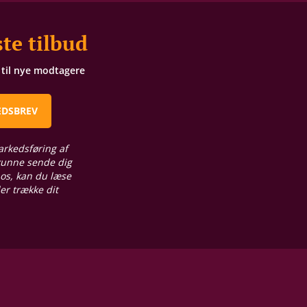
te tilbud
t til nye modtagere
EDSBREV
arkedsføring af
 kunne sende dig
 os, kan du læse
ler trække dit