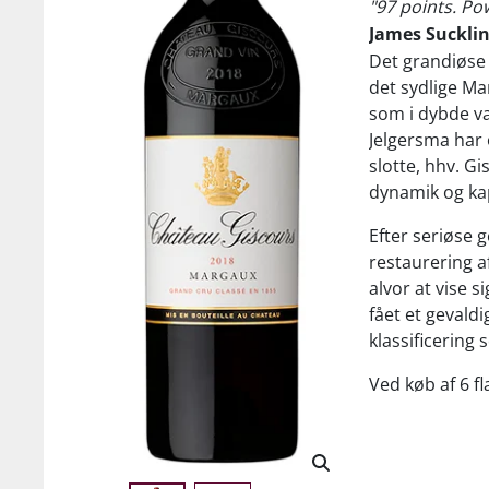
"97 points. Po
James Suckli
Det grandiøse
det sydlige Ma
som i dybde va
Jelgersma har 
slotte, hhv. Gi
dynamik og kap
Efter seriøse 
restaurering a
alvor at vise s
fået et gevaldi
klassificering 
Ved køb af 6 fl