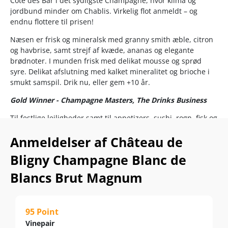
Côte des Bar i det sydligste Champagne, hvor klima og
jordbund minder om Chablis. Virkelig flot anmeldt – og
endnu flottere til prisen!
Næsen er frisk og mineralsk med granny smith æble, citron
og havbrise, samt strejf af kvæde, ananas og elegante
brødnoter. I munden frisk med delikat mousse og sprød
syre. Delikat afslutning med kalket mineralitet og brioche i
smukt samspil. Drik nu, eller gem +10 år.
Gold Winner - Champagne Masters, The Drinks Business
Til festlige lejligheder samt til appetizers, sushi, rogn, fisk og
skaldyr, lyst kød og cremede oste. Nydes ved 8-10 °C.
Anmeldelser af Château de
Bag Chateau de Bligny står GH Martel-gruppen, som ejes af
Bligny Champagne Blanc de
den traditionsrige familie Rapeneau. Med en årlig
produktion omkring 8 mio flasker er GH Martel-gruppen den
Blancs Brut Magnum
syvende største producent i hele Champagne.
Rapeneaufamilien råder over 200 hektar vinmarker, som
suppleres med druer indkøbt på kontrakt fra yderligere 700
hektar.
95 Point
Vinepair