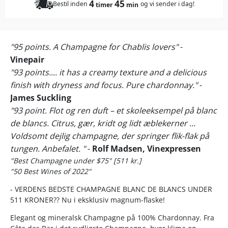
4
45
Bestil inden
og vi sender i dag!
timer
min
"95 points. A Champagne for Chablis lovers"
-
Vinepair
"93 points.... it has a creamy texture and a delicious
finish with dryness and focus. Pure chardonnay."
-
James Suckling
"93 point. Flot og ren duft – et skoleeksempel på blanc
de blancs. Citrus, gær, kridt og lidt æblekerner ...
Voldsomt dejlig champagne, der springer flik-flak på
tungen. Anbefalet. "
-
Rolf Madsen, Vinexpressen
"Best Champagne under $75" [511 kr.]
"50 Best Wines of 2022"
- VERDENS BEDSTE CHAMPAGNE BLANC DE BLANCS UNDER
511 KRONER?? Nu i eksklusiv magnum-flaske!
Elegant og mineralsk Champagne på 100% Chardonnay. Fra