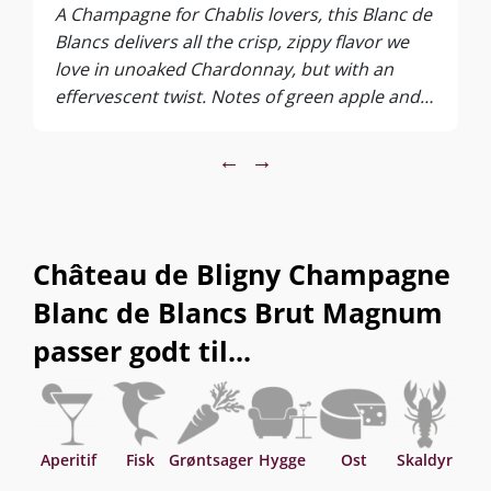
A Champagne for Chablis lovers, this Blanc de
Blancs delivers all the crisp, zippy flavor we
love in unoaked Chardonnay, but with an
effervescent twist. Notes of green apple and
Meyer lemon are tamped down by a slight
brioche sweetness, while grippy acidity and
←
→
focused perlage keep things decadent...
Château de Bligny is a castle in Champagne. It
has seen a total of seven owners since the
early 18th century. Since 1999, the Rapeneau
Château de Bligny Champagne
family have been the stewards of this land
Blanc de Blancs Brut Magnum
and are doing an excellent job carrying on the
estate’s legacy. This Blanc de Blancs is an
passer godt til...
absolute joy to drink.
Aperitif
Fisk
Grøntsager
Hygge
Ost
Skaldyr
S