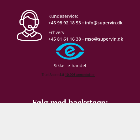
Gemmepotentiale
+10 år fra høståret
Kundeservice:
+45 98 92 18 53
•
info@supervin.dk
Proptype
Champagnekork
Erhverv:
+45 81 61 16 38
•
mso@supervin.dk
Emballage
3 stk. papkasse
Allergener
Sulferdioxid/ Sulfitter
Sikker e-handel
Restsukker
8 g/L
Syreindhold
3,9 g/L
Følg med backstage: