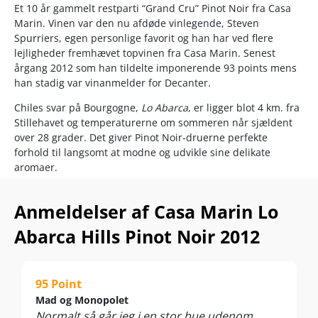
Et 10 år gammelt restparti “Grand Cru” Pinot Noir fra Casa
Marin. Vinen var den nu afdøde vinlegende, Steven
Spurriers, egen personlige favorit og han har ved flere
lejligheder fremhævet topvinen fra Casa Marin. Senest
årgang 2012 som han tildelte imponerende 93 points mens
han stadig var vinanmelder for Decanter.
Chiles svar på Bourgogne,
Lo Abarca
, er ligger blot 4 km. fra
Stillehavet og temperaturerne om sommeren når sjældent
over 28 grader. Det giver Pinot Noir-druerne perfekte
forhold til langsomt at modne og udvikle sine delikate
aromaer.
Vinen kommer fra Casa Marins flagskibsserie,
Icons,
der
Anmeldelser af Casa Marin Lo
viser terroiret fra sin mest imponerende side. Her får du
silkeblød og intens power-Pinot Noir, der har modnet til
Abarca Hills Pinot Noir 2012
perfektion de sidste 10 år i Casa Marins kølige kældre.
Der findes ikke mange flasker af denne vin, der er et must
try for alle Pinot Noir og Bourgognefans!
95 Point
Mad og Monopolet
Nyd vinen til pasta, pizza, grillet kylling, gris eller en saftig
Normalt så går jeg i en stor bue udenom
rød bøf og milde oste. Nydes ved 13-15°C.