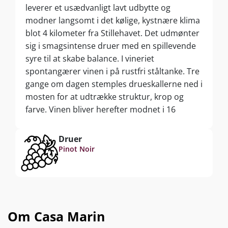
leverer et usædvanligt lavt udbytte og
modner langsomt i det kølige, kystnære klima
blot 4 kilometer fra Stillehavet. Det udmønter
sig i smagsintense druer med en spillevende
syre til at skabe balance. I vineriet
spontangærer vinen i på rustfri ståltanke. Tre
gange om dagen stemples drueskallerne ned i
mosten for at udtrække struktur, krop og
farve. Vinen bliver herefter modnet i 16
måneder på franske egetræsfade, heraf 20 %
nye. Vinen er fantastisk nu, men kan ifølge
Druer
Casa Marin selv nydes i minimum 20 år.
Pinot Noir
Om Casa Marin