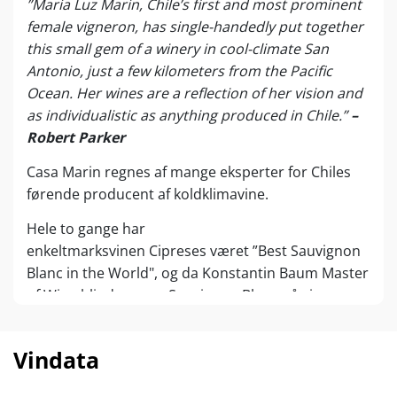
”Maria Luz Marin, Chile’s first and most prominent
female vigneron, has single-handedly put together
this small gem of a winery in cool-climate San
Antonio, just a few kilometers from the Pacific
Ocean. Her wines are a reflection of her vision and
as individualistic as anything produced in Chile.”
–
Robert Parker
Casa Marin regnes af mange eksperter for Chiles
førende producent af koldklimavine.
Hele to gange har
enkeltmarksvinen Cipreses været ”Best Sauvignon
Blanc in the World", og da Konstantin Baum Master
of Wine blindsmager Sauvignon Blanc på sin
populære Youtube-kanal, sejrer Casa Marin
Cipreses
foran Loiredalens mest berømte
Vindata
Sauvignon Blanc - Didier Dagueneaus "Silex" til
omkring 1500-1800 kr. pr. flaske!