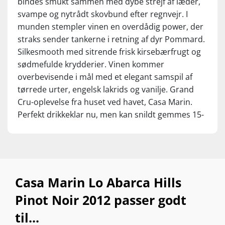
bindes smukt sammen med dybe strejf af læder,
svampe og nytrådt skovbund efter regnvejr. I
munden stempler vinen en overdådig power, der
straks sender tankerne i retning af dyr Pommard.
Silkesmooth med sitrende frisk kirsebærfrugt og
sødmefulde krydderier. Vinen kommer
overbevisende i mål med et elegant samspil af
tørrede urter, engelsk lakrids og vanilje. Grand
Cru-oplevelse fra huset ved havet, Casa Marin.
Perfekt drikkeklar nu, men kan snildt gemmes 15-
20 år fra høståret.
Casa Marin Lo Abarca Hills
Pinot Noir 2012 passer godt
til...