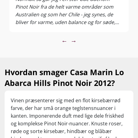
Pinot Noir fra de helt varme områder som
Australien og som her Chile - jeg synes, de
bliver for varme, uden balance og for søde,
men det er slut nu - for det er en forstokket
holdning at have - jeg erkender det. Jeg blev
←
→
omvendt af denne Pinot Noir fra én af mine
favoritter fra Chile, nemlig den kvindelige
vinmager Maria Luz Marin. I næsen har den
kirsebær, hindbær, blåbær, skovbund, trøffel,
Hvordan smager Casa Marin Lo
vanilje og blomme. I munden er den rund,
Abarca Hills Pinot Noir 2012?
læskende og fremstår med en utrolig flot
frugtfylde og perfekt harmoni. Det er nok det
bedste Pinot Noir til under 300 kr., jeg har
Vinen præsenterer sig med en flot kirsebærrød
smagt. 1 stk 369,95 – TILBUD v/ 6 fl. 269,95
farve, der har små orange teglstensnuancer i
kanten. Imponerende duft med lige dele friskhed
og komplekse Pinot Noir-nuancer. Knuste roser,
røde og sorte kirsebær, hindbær og blåbær