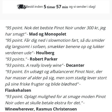
5
57
Bestil inden
og vi sender i dag!
timer
min
"95 point. Nok det bedste Pinot Noir under 300 kr, jeg
har smagt"
-
Mad og Monopolet
"95 point. Får dig ned i slowmotion fart, så du smider
dig langsomt i sofaen, smækker benene op og lukker
verdenen ude"
-
Houlberg
"93 points."
-
Robert Parker
"93 points. A really lovely wine"
-
Decanter
"93 point. En udsøgt og afbalanceret Pinot Noir, der
har masser af alder på sig, men som stadig lever stort
på sine friske frugter og blide blødhed"
-
Flaskehalsen
"93 point. Oplagt mulighed for at smage moden Pinot
Noir uden at skulle betale ekstra for det."
-
Winewherever, Rasmus Christensen